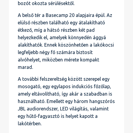
bozót okozta sérülésektől.
A belső tér a Basecamp 20 alapjaira épül. Az
elülső részben található egy átalakítható
étkező, míg a hátsó részben két pad
helyezkedik el, amelyek könnyedén ággyá
alakíthatók. Ennek köszönhetően a lakókocsi
legfeljebb négy fő számára biztosít
alvóhelyet, miközben mérete kompakt
marad.
A további felszereltség között szerepel egy
mosogató, egy egylapos indukciós főzőlap,
amely eltávolítható, így akár a szabadban is
használható. Emellett egy három hangszórós
JBL audiorendszer, LED világítás, valamint
egy hűtő-fagyasztó is helyet kapott a
lakótérben.