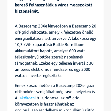
kereső felhasználók a város megszokott
biztonságát.
A Basecamp 20Xe lényegében a Basecamp 20
off-grid változata, amely kifejezetten önálló
energiaellátásra lett tervezve. A lakókocsi egy
10,3 kWh kapacitású Battle Born lítium
akkumulátort kapott, amelyet 600 watt
teljesítményű tetőre szerelt napelemek
támogatnak. Ezeket egy teljesen invertált 30
amperes elektromos rendszer és egy 3000
wattos inverter egészíti ki.
Ennek köszönhetően a Basecamp 20Xe igazi
otthonként szolgálhat még távoli helyeken is.
A
lakókocsi
tulajdonosai az off-grid
környezetben is használhatják az
opcionálisan rendelhető mikrohullámú sütőt