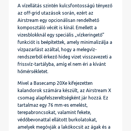
A vízellátás szintén kulcsfontosságú tényező
az off-grid utazások során, ezért az
Airstream egy opcionálisan rendelhető
komposztáló vécét is kínál. Emellett a
vizesblokknál egy speciális „vízkeringető”
funkciót is beépítettek, amely minimalizálja a
vízpazarlást azáltal, hogy a melegvíz-
rendszerből érkező hideg vizet visszavezeti a
frissvíz-tartályba, amíg el nem éri a kívánt
hőmérsékletet.
Mivel a Basecamp 20Xe kifejezetten
kalandorok számára készült, az Airstream X
csomag alapfelszereltségként jár hozzá. Ez
tartalmaz egy 76 mm-es emelést,
terepabroncsokat, valamint fekete,
védőbevonattal ellátott burkolatokat,
amelyek megóvják a lakókocsit az ágak és a