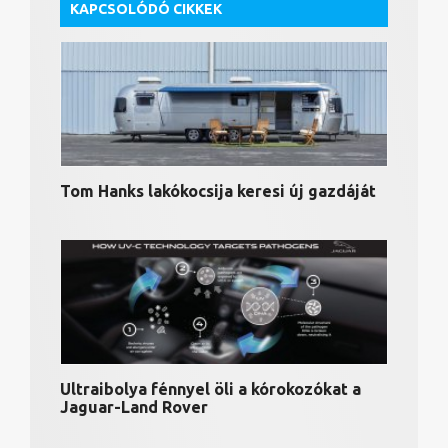
KAPCSOLÓDÓ CIKKEK
Tom Hanks lakókocsija keresi új gazdáját
Ultraibolya fénnyel öli a kórokozókat a
Jaguar-Land Rover