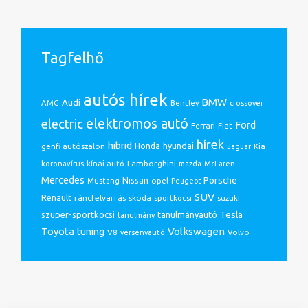
Tagfelhő
autós hírek
BMW
Audi
AMG
Bentley
crossover
electric
elektromos autó
Ford
Ferrari
Fiat
hírek
hibrid
hyundai
genfi autószalon
Honda
Kia
Jaguar
Lamborghini
koronavírus
kínai autó
mazda
McLaren
Mercedes
Porsche
Nissan
opel
Mustang
Peugeot
SUV
Renault
ráncfelvarrás
skoda
sportkocsi
suzuki
Tesla
szuper-sportkocsi
tanulmányautó
tanulmány
Volkswagen
Toyota
tuning
V8
Volvo
versenyautó