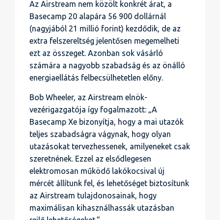
Az Airstream nem közölt konkrét árat, a
Basecamp 20 alapára 56 900 dollárnál
(nagyjából 21 millió forint) kezdődik, de az
extra felszereltség jelentősen megemelheti
ezt az összeget. Azonban sok vásárló
számára a nagyobb szabadság és az önálló
energiaellátás felbecsülhetetlen előny.
Bob Wheeler, az Airstream elnök-
vezérigazgatója így fogalmazott: „A
Basecamp Xe bizonyítja, hogy a mai utazók
teljes szabadságra vágynak, hogy olyan
utazásokat tervezhessenek, amilyeneket csak
szeretnének. Ezzel az elsődlegesen
elektromosan működő lakókocsival új
mércét állítunk fel, és lehetőséget biztosítunk
az Airstream tulajdonosainak, hogy
maximálisan kihasználhassák utazásban