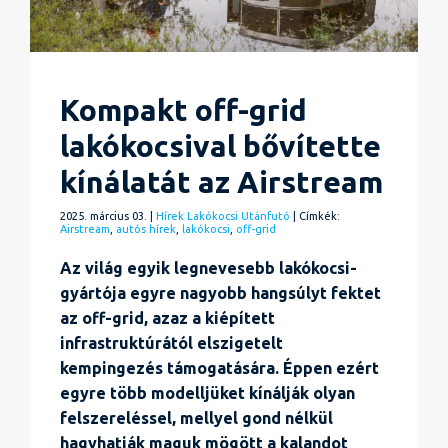
Kompakt off-grid
lakókocsival bővítette
kínálatát az Airstream
2025. március 03. |
Hírek
Lakókocsi
Utánfutó
| Címkék:
Airstream
,
autós hírek
,
lakókocsi
,
off-grid
Az világ egyik legnevesebb lakókocsi-
gyártója egyre nagyobb hangsúlyt fektet
az off-grid, azaz a kiépített
infrastruktúrától elszigetelt
kempingezés támogatására. Éppen ezért
egyre több modelljüket kínálják olyan
felszereléssel, mellyel gond nélkül
hagyhatják maguk mögött a kalandot