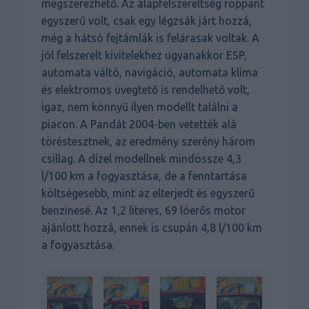
megszerezhető. Az alapfelszereltség roppant
egyszerű volt, csak egy légzsák járt hozzá,
még a hátsó fejtámlák is felárasak voltak. A
jól felszerelt kivitelekhez ugyanakkor ESP,
automata váltó, navigáció, automata klíma
és elektromos üvegtető is rendelhető volt,
igaz, nem könnyű ilyen modellt találni a
piacon. A Pandát 2004-ben vetették alá
töréstesztnek, az eredmény szerény három
csillag. A dízel modellnek mindössze 4,3
l/100 km a fogyasztása, de a fenntartása
költségesebb, mint az elterjedt és egyszerű
benzinesé. Az 1,2 literes, 69 lóerős motor
ajánlott hozzá, ennek is csupán 4,8 l/100 km
a fogyasztása.