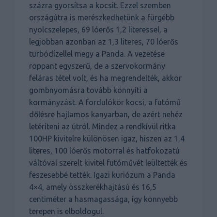
százra gyorsítsa a kocsit. Ezzel szemben
országútra is merészkedhetünk a fürgébb
nyolcszelepes, 69 lóerős 1,2 literessel, a
legjobban azonban az 1,3 literes, 70 lóerős
turbódízellel megy a Panda. A vezetése
roppant egyszerű, de a szervokormány
feláras tétel volt, és ha megrendelték, akkor
gombnyomásra tovább könnyíti a
kormányzást. A fordulókör kocsi, a futómű
dőlésre hajlamos kanyarban, de azért nehéz
letéríteni az útról. Mindez a rendkívül ritka
100HP kivitelre különösen igaz, hiszen az 1,4
literes, 100 lóerős motorral és hatfokozatú
váltóval szerelt kivitel futóművét leültették és
feszesebbé tették. Igazi kuriózum a Panda
4×4, amely összkerékhajtású és 16,5
centiméter a hasmagassága, így könnyebb
terepen is elboldogul.