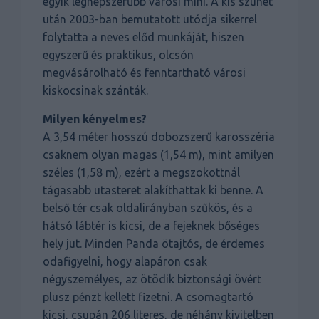
egyik legnépszerűbb városi mini. A kis szünet
után 2003-ban bemutatott utódja sikerrel
folytatta a neves előd munkáját, hiszen
egyszerű és praktikus, olcsón
megvásárolható és fenntartható városi
kiskocsinak szánták.
Milyen kényelmes?
A 3,54 méter hosszú dobozszerű karosszéria
csaknem olyan magas (1,54 m), mint amilyen
széles (1,58 m), ezért a megszokottnál
tágasabb utasteret alakíthattak ki benne. A
belső tér csak oldalirányban szűkös, és a
hátsó lábtér is kicsi, de a fejeknek bőséges
hely jut. Minden Panda ötajtós, de érdemes
odafigyelni, hogy alapáron csak
négyszemélyes, az ötödik biztonsági övért
plusz pénzt kellett fizetni. A csomagtartó
kicsi, csupán 206 literes, de néhány kivitelben