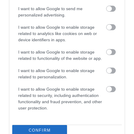
I want to allow Google to send me
personalized advertising.
I want to allow Google to enable storage
Retro faktor a köbön a Fiat Panda 4x4
related to analytics like cookies on web or
limitált szériája
device identifiers in apps.
I want to allow Google to enable storage
related to functionality of the website or app.
I want to allow Google to enable storage
related to personalization.
I want to allow Google to enable storage
related to security, including authentication
Szalonállapotban pompázik a Fiat vezér
volt autója
functionality and fraud prevention, and other
user protection.
CONFIRM