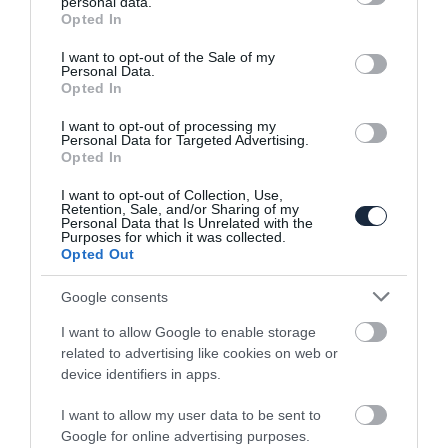
personal data.
grant or deny consent to Google and its third-party tags to
Opted In
use your data for below specified purposes in below Google
consent section.
I want to opt-out of the Sale of my
Personal Data.
Opted In
A luxus érzést sugározza magából a Fiat
I want to opt-out of processing my
Panda Trussardi
Personal Data for Targeted Advertising.
Opted In
I want to opt-out of Collection, Use,
Retention, Sale, and/or Sharing of my
Personal Data that Is Unrelated with the
Purposes for which it was collected.
Opted Out
Google consents
I want to allow Google to enable storage
Érkezik a „Nagy Panda”: A Fiat két új
related to advertising like cookies on web or
modellel…
device identifiers in apps.
I want to allow my user data to be sent to
Google for online advertising purposes.