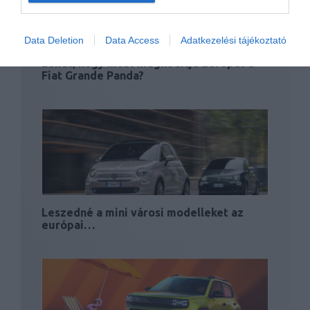
Data Deletion
Data Access
Adatkezelési tájékoztató
Lehet, hogy most meghódítja Európát a
Fiat Grande Panda?
Leszedné a mini városi modelleket az
európai…