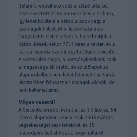
(felárért rendelhető volt) a hátsó ülés két
részre osztott és 80 mm-es sínen eltolható,
így lehet bővíteni a hátsó utasok vagy a
csomagok helyét. Mini létére hatalmas
tárgyakat is elvisz a Panda, ha ledöntjük a
hátsó üléseit, ekkor 775 literes a raktér, és a
városi legenda szerint egy hűtőgép is belefér.
A vezetőülés tágas, a kormánykeréknek csak
a magassága állítható, de az ülőlapot az
alapmodellben nem lehet felemelni. A Panda
utasterében felhasznált anyagok olcsók, de
nem kellemetlenek.
Milyen vezetni?
A Seicento orrából került át az 1,1 literes, 54
lóerős alapmotor, amely csak 150 km/órás
végsebességet tesz lehetővé, és 15
másodperc kell ahhoz is, hogy nulláról