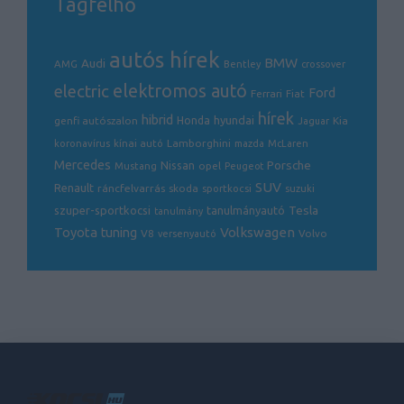
Tagfelhő
autós hírek
BMW
Audi
AMG
Bentley
crossover
electric
elektromos autó
Ford
Ferrari
Fiat
hírek
hibrid
hyundai
genfi autószalon
Honda
Kia
Jaguar
Lamborghini
koronavírus
kínai autó
mazda
McLaren
Mercedes
Porsche
Nissan
opel
Mustang
Peugeot
SUV
Renault
ráncfelvarrás
skoda
sportkocsi
suzuki
Tesla
szuper-sportkocsi
tanulmányautó
tanulmány
Volkswagen
Toyota
tuning
V8
Volvo
versenyautó