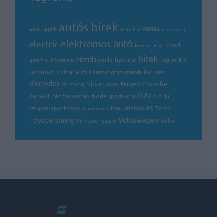
autós hírek
BMW
Audi
AMG
Bentley
crossover
electric
elektromos autó
Ford
Ferrari
Fiat
hírek
hibrid
hyundai
genfi autószalon
Honda
Kia
Jaguar
Lamborghini
koronavírus
kínai autó
mazda
McLaren
Mercedes
Porsche
Nissan
opel
Mustang
Peugeot
SUV
Renault
ráncfelvarrás
skoda
sportkocsi
suzuki
Tesla
szuper-sportkocsi
tanulmányautó
tanulmány
Volkswagen
Toyota
tuning
V8
Volvo
versenyautó