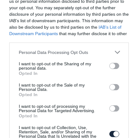
us or personal information disclosed to third parties prior to
your opt-out. You may separately opt-out of the further
disclosure of your personal information by third parties on the
Ismét egy Corvette vezeti majd fel az
IAB’s list of downstream participants. This information may
Indy 500 mezőnyét
also be disclosed by us to third parties on the
IAB’s List of
Downstream Participants
that may further disclose it to other
third parties.
Please note that this website/app uses one or more Google
Personal Data Processing Opt Outs
services and may gather and store information including but
not limited to your visit or usage behaviour. You may click to
I want to opt-out of the Sharing of my
personal data.
grant or deny consent to Google and its third-party tags to
Opted In
use your data for below specified purposes in below Google
Nem elég az 1079 lóerő? A Hennessey
consent section.
I want to opt-out of the Sale of my
siethet a segítségedre!
Personal Data.
Opted In
I want to opt-out of processing my
Personal Data for Targeted Advertising.
Opted In
I want to opt-out of Collection, Use,
Retention, Sale, and/or Sharing of my
Personal Data that Is Unrelated with the