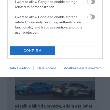
Elektromos Corvette a láthatáron? A
I want to allow Google to enable storage
gyártó a…
related to personalization.
I want to allow Google to enable storage
related to security, including authentication
functionality and fraud prevention, and other
user protection.
CONFIRM
Ismét elérhetővé tette a nagyobb hátsó
szárnyat a GM…
Data Deletion
Data Access
Adatkezelési tájékoztató
Készül a hibrid Corvette, eddig ezt lehet