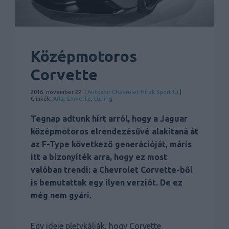
Középmotoros
Corvette
2016. november 22. |
Autóshír
Chevrolet
Hírek
Sport
Új
|
Címkék:
Aria
,
Corvette
,
tuning
Tegnap adtunk hírt arról, hogy a Jaguar
középmotoros elrendezésűvé alakítaná át
az F-Type következő generációját, máris
itt a bizonyíték arra, hogy ez most
valóban trendi: a Chevrolet Corvette-ből
is bemutattak egy ilyen verziót. De ez
még nem gyári.
Egy ideje pletykálják, hogy Corvette