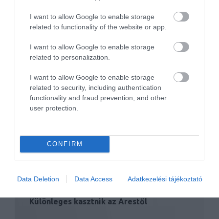
I want to allow Google to enable storage
related to functionality of the website or app.
I want to allow Google to enable storage
related to personalization.
I want to allow Google to enable storage
related to security, including authentication
Most még csak a hibrid technológiában
functionality and fraud prevention, and other
lát…
user protection.
CONFIRM
Data Deletion
Data Access
Adatkezelési tájékoztató
Különleges kasztnik az Arestől