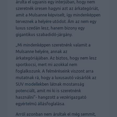
árulta el ugyanis egy interjúban, hogy nem
szeretnék üresen hagyni azt az árkategóriát,
amit a Mulsanne képviselt, így mindenképpen
terveznek a helyére utódot. Ám az nem egy
luxus szedán lesz, hanem bizony egy
gigantikus szabadidő-járgány.
„Mi mindenképpen szeretnénk valamit a
Mulsanne helyére, annak az
árkategóriájában. Az biztos, hogy nem lesz
sportkocsi, mert mi azokkal nem
foglalkozunk. A felméréseink viszont arra
mutatnak rá, hogy a luxusautó vásárlók az
SUV modellekben látnak mostanság
potenciált, amit mi ki is szeretnénk
használni”- hangzott a vezérigazgató
egyértelmű állásfoglalása.
Arról azonban nem árultak el még semmit,