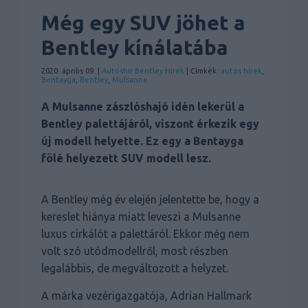
Még egy SUV jöhet a
Bentley kínálatába
2020. április 09. |
Autóshír
Bentley
Hírek
| Címkék:
autós hírek
,
Bentayga
,
Bentley
,
Mulsanne
A Mulsanne zászlóshajó idén lekerül a
Bentley palettájáról, viszont érkezik egy
új modell helyette. Ez egy a Bentayga
fölé helyezett SUV modell lesz.
A Bentley még év elején jelentette be, hogy a
kereslet hiánya miatt leveszi a Mulsanne
luxus cirkálót a palettáról. Ekkor még nem
volt szó utódmodellről, most részben
legalábbis, de megváltozott a helyzet.
A márka vezérigazgatója, Adrian Hallmark