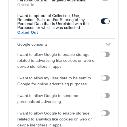
bárki megveheti…
Opted In
I want to opt-out of Collection, Use,
Retention, Sale, and/or Sharing of my
Personal Data that Is Unrelated with the
Purposes for which it was collected.
Opted Out
Google consents
I want to allow Google to enable storage
Először beszélt bővebben a Bentley
related to advertising like cookies on web or
vezérigazgatója a…
device identifiers in apps.
I want to allow my user data to be sent to
Google for online advertising purposes.
I want to allow Google to send me
personalized advertising.
I want to allow Google to enable storage
related to analytics like cookies on web or
Gyári gyűjteménybe került II. Erzsébet
device identifiers in apps.
egykori…