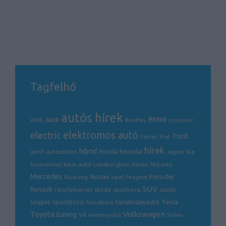
Tagfelhő
autós hírek
BMW
Audi
AMG
Bentley
crossover
electric
elektromos autó
Ford
Ferrari
Fiat
hírek
hibrid
hyundai
genfi autószalon
Honda
Kia
Jaguar
Lamborghini
koronavírus
kínai autó
mazda
McLaren
Mercedes
Porsche
Nissan
opel
Mustang
Peugeot
SUV
Renault
ráncfelvarrás
skoda
sportkocsi
suzuki
Tesla
szuper-sportkocsi
tanulmányautó
tanulmány
Volkswagen
Toyota
tuning
V8
Volvo
versenyautó