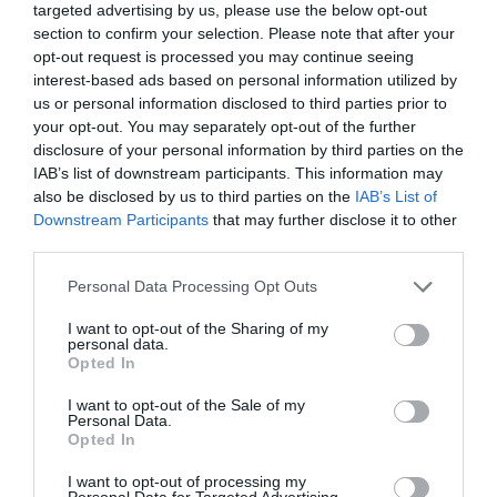
targeted advertising by us, please use the below opt-out
section to confirm your selection. Please note that after your
Bentley Mulsanne: lesz még feljebb is!
opt-out request is processed you may continue seeing
interest-based ads based on personal information utilized by
us or personal information disclosed to third parties prior to
your opt-out. You may separately opt-out of the further
disclosure of your personal information by third parties on the
IAB’s list of downstream participants. This information may
also be disclosed by us to third parties on the
IAB’s List of
Downstream Participants
that may further disclose it to other
third parties.
Erősen limitált Bentley széria érkezik
Please note that this website/app uses one or more Google
Personal Data Processing Opt Outs
services and may gather and store information including but
not limited to your visit or usage behaviour. You may click to
I want to opt-out of the Sharing of my
personal data.
grant or deny consent to Google and its third-party tags to
Opted In
use your data for below specified purposes in below Google
consent section.
I want to opt-out of the Sale of my
Personal Data.
Opted In
I want to opt-out of processing my
Az Emirátusokban nem kellettek, most
Personal Data for Targeted Advertising.