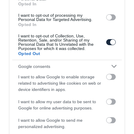
Opted In
I want to opt-out of processing my
Personal Data for Targeted Advertising.
Opted In
I want to opt-out of Collection, Use,
Akio Toyoda továbbra sem hisz a teljes
Retention, Sale, and/or Sharing of my
villanyosításban
Personal Data that Is Unrelated with the
Purposes for which it was collected.
Opted Out
Google consents
I want to allow Google to enable storage
related to advertising like cookies on web or
device identifiers in apps.
I want to allow my user data to be sent to
300 millió autónál tart a Toyota
Google for online advertising purposes.
I want to allow Google to send me
personalized advertising.