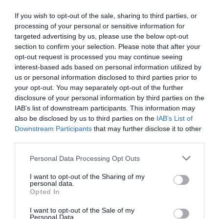
If you wish to opt-out of the sale, sharing to third parties, or
processing of your personal or sensitive information for
targeted advertising by us, please use the below opt-out
section to confirm your selection. Please note that after your
opt-out request is processed you may continue seeing
interest-based ads based on personal information utilized by
Lemond Akio Toyoda, a Toyota első
us or personal information disclosed to third parties prior to
embere
your opt-out. You may separately opt-out of the further
disclosure of your personal information by third parties on the
IAB’s list of downstream participants. This information may
also be disclosed by us to third parties on the
IAB’s List of
Downstream Participants
that may further disclose it to other
third parties.
Please note that this website/app uses one or more Google
Personal Data Processing Opt Outs
services and may gather and store information including but
A Toyota vezérigazgatója szerint nem
not limited to your visit or usage behaviour. You may click to
I want to opt-out of the Sharing of my
personal data.
kéne még…
grant or deny consent to Google and its third-party tags to
Opted In
use your data for below specified purposes in below Google
consent section.
I want to opt-out of the Sale of my
Personal Data.