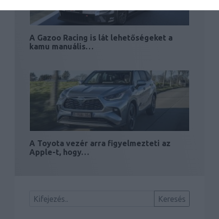
A Gazoo Racing is lát lehetőségeket a
kamu manuális…
A Toyota vezér arra figyelmezteti az
Apple-t, hogy…