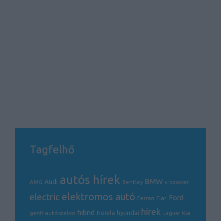
Tagfelhő
autós hírek
BMW
Audi
AMG
Bentley
crossover
electric
elektromos autó
Ford
Ferrari
Fiat
hírek
hibrid
hyundai
genfi autószalon
Honda
Kia
Jaguar