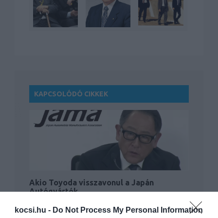
KAPCSOLÓDÓ CIKKEK
Akio Toyoda visszavonul a Japán
Autógyártók…
kocsi.hu -
Do Not Process My Personal Information