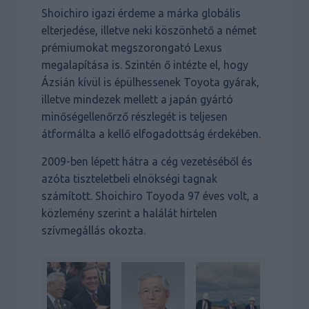
Shoichiro igazi érdeme a márka globális
elterjedése, illetve neki köszönhető a német
prémiumokat megszorongató Lexus
megalapítása is. Szintén ő intézte el, hogy
Ázsián kívül is épülhessenek Toyota gyárak,
illetve mindezek mellett a japán gyártó
minőségellenőrző részlegét is teljesen
átformálta a kellő elfogadottság érdekében.
2009-ben lépett hátra a cég vezetéséből és
azóta tiszteletbeli elnökségi tagnak
számított. Shoichiro Toyoda 97 éves volt, a
közlemény szerint a halálát hirtelen
szívmegállás okozta.