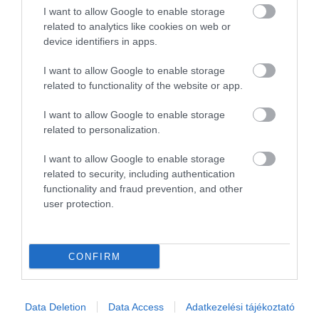
I want to allow Google to enable storage
related to analytics like cookies on web or
device identifiers in apps.
Összkerekes hibrid meghajtást kaphat a
I want to allow Google to enable storage
Corolla is
related to functionality of the website or app.
I want to allow Google to enable storage
related to personalization.
I want to allow Google to enable storage
related to security, including authentication
functionality and fraud prevention, and other
user protection.
Tommi Makinen, a finn rali legenda
segédkezik majd a…
CONFIRM
Data Deletion
Data Access
Adatkezelési tájékoztató