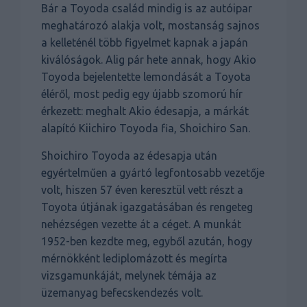
Bár a Toyoda család mindig is az autóipar
meghatározó alakja volt, mostanság sajnos
a kelleténél több figyelmet kapnak a japán
kiválóságok. Alig pár hete annak, hogy Akio
Toyoda bejelentette lemondását a Toyota
éléről, most pedig egy újabb szomorú hír
érkezett: meghalt Akio édesapja, a márkát
alapító Kiichiro Toyoda fia, Shoichiro San.
Shoichiro Toyoda az édesapja után
egyértelműen a gyártó legfontosabb vezetője
volt, hiszen 57 éven keresztül vett részt a
Toyota útjának igazgatásában és rengeteg
nehézségen vezette át a céget. A munkát
1952-ben kezdte meg, egyből azután, hogy
mérnökként lediplomázott és megírta
vizsgamunkáját, melynek témája az
üzemanyag befecskendezés volt.