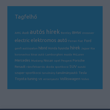
Tagfelhő
autós hírek
BMW
Audi
AMG
Bentley
crossover
electric
elektromos autó
Ford
Ferrari
Fiat
hírek
hibrid
hyundai
genfi autószalon
Honda
Kia
Jaguar
Lamborghini
koronavírus
kínai autó
mazda
McLaren
Mercedes
Porsche
Nissan
opel
Mustang
Peugeot
SUV
Renault
ráncfelvarrás
skoda
sportkocsi
suzuki
Tesla
szuper-sportkocsi
tanulmányautó
tanulmány
Volkswagen
Toyota
tuning
V8
Volvo
versenyautó