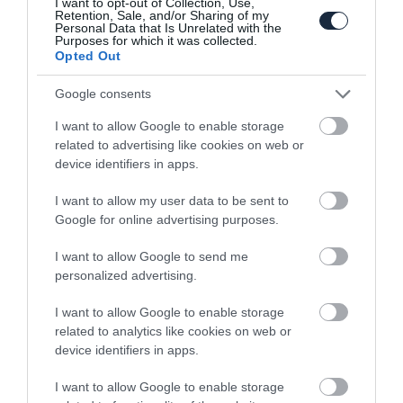
I want to opt-out of Collection, Use,
Retention, Sale, and/or Sharing of my
Personal Data that Is Unrelated with the
Purposes for which it was collected.
Opted Out
Google consents
Jól tuningolható az új Supra is
I want to allow Google to enable storage
related to advertising like cookies on web or
device identifiers in apps.
I want to allow my user data to be sent to
Google for online advertising purposes.
I want to allow Google to send me
personalized advertising.
Januárban már biztos jön az új Toyota
Supra
I want to allow Google to enable storage
related to analytics like cookies on web or
device identifiers in apps.
I want to allow Google to enable storage