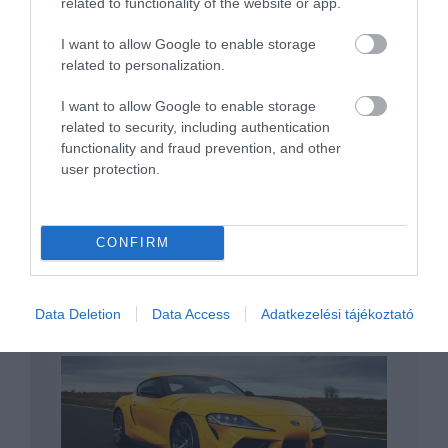
related to functionality of the website or app.
I want to allow Google to enable storage
related to personalization.
Életnagyságú Lego Supra épült, ráadásul
I want to allow Google to enable storage
vezetni is lehet
related to security, including authentication
functionality and fraud prevention, and other
user protection.
CONFIRM
Elvetette a Toyota az új MR2 ötletét
Data Deletion
Data Access
Adatkezelési tájékoztató