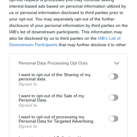
interest-based ads based on personal information utilized by
us or personal information disclosed to third parties prior to
your opt-out. You may separately opt-out of the further
disclosure of your personal information by third parties on the
IAB’s list of downstream participants. This information may
also be disclosed by us to third parties on the
IAB’s List of
A Supra jövőjéről beszélt Tada Tecuja
Downstream Participants
that may further disclose it to other
főmérnök
third parties.
Please note that this website/app uses one or more Google
Personal Data Processing Opt Outs
services and may gather and store information including but
not limited to your visit or usage behaviour. You may click to
I want to opt-out of the Sharing of my
personal data.
grant or deny consent to Google and its third-party tags to
Opted In
use your data for below specified purposes in below Google
consent section.
I want to opt-out of the Sale of my
Personal Data.
Opted In
Akár 510 lóerős is lehet a Toyota Supra
csúcsváltozata
I want to opt-out of processing my
Personal Data for Targeted Advertising.
Opted In