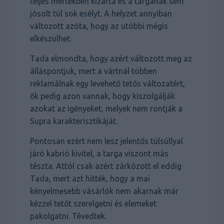
teljes mértékben kizárta és a targának sem
jósolt túl sok esélyt. A helyzet annyiban
változott azóta, hogy az utóbbi mégis
elkészülhet.
Tada elmondta, hogy azért változott meg az
álláspontjuk, mert a vártnál többen
reklamálnak egy levehető tetős változatért,
ők pedig azon vannak, hogy kiszolgálják
azokat az igényeket, melyek nem rontják a
Supra karakterisztikáját.
Pontosan ezért nem lesz jelentős túlsúllyal
járó kabrió kivitel, a targa viszont más
tészta. Attól csak azért zárkózott el eddig
Tada, mert azt hitték, hogy a mai
kényelmesebb vásárlók nem akarnak már
kézzel tetőt szerelgetni és elemeket
pakolgatni. Tévedtek.