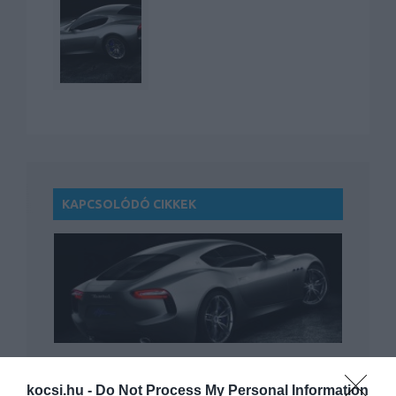
KAPCSOLÓDÓ CIKKEK
Hibridek gyártására kényszerül a
Maserati
kocsi.hu -
Do Not Process My Personal Information