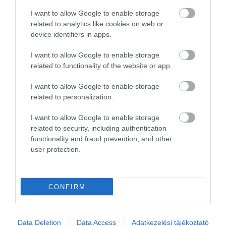
I want to allow Google to enable storage
related to analytics like cookies on web or
device identifiers in apps.
I want to allow Google to enable storage
Későbbre halasztották a Maserati Alfieri
related to functionality of the website or app.
bemutatását
I want to allow Google to enable storage
related to personalization.
I want to allow Google to enable storage
related to security, including authentication
functionality and fraud prevention, and other
user protection.
Chrysler-technikát kaphat a Levante
hibrid
CONFIRM
Data Deletion
Data Access
Adatkezelési tájékoztató