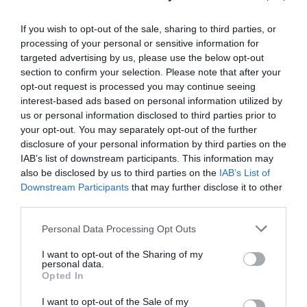
If you wish to opt-out of the sale, sharing to third parties, or
processing of your personal or sensitive information for
targeted advertising by us, please use the below opt-out
section to confirm your selection. Please note that after your
opt-out request is processed you may continue seeing
interest-based ads based on personal information utilized by
us or personal information disclosed to third parties prior to
Nem zárkózik el a Volvo a kisméretű
your opt-out. You may separately opt-out of the further
autóktól
disclosure of your personal information by third parties on the
IAB’s list of downstream participants. This information may
also be disclosed by us to third parties on the
IAB’s List of
Downstream Participants
that may further disclose it to other
third parties.
Please note that this website/app uses one or more Google
Personal Data Processing Opt Outs
services and may gather and store information including but
not limited to your visit or usage behaviour. You may click to
I want to opt-out of the Sharing of my
personal data.
grant or deny consent to Google and its third-party tags to
Rapid megy, Scala jön. Új alapokkal kezd a
Opted In
use your data for below specified purposes in below Google
Skoda az…
consent section.
I want to opt-out of the Sale of my