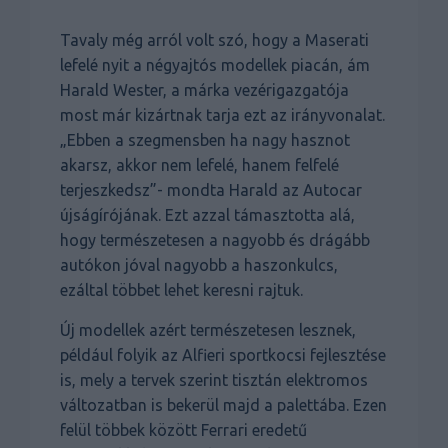
Tavaly még arról volt szó, hogy a Maserati
lefelé nyit a négyajtós modellek piacán, ám
Harald Wester, a márka vezérigazgatója
most már kizártnak tarja ezt az irányvonalat.
„Ebben a szegmensben ha nagy hasznot
akarsz, akkor nem lefelé, hanem felfelé
terjeszkedsz”- mondta Harald az Autocar
újságírójának. Ezt azzal támasztotta alá,
hogy természetesen a nagyobb és drágább
autókon jóval nagyobb a haszonkulcs,
ezáltal többet lehet keresni rajtuk.
Új modellek azért természetesen lesznek,
például folyik az Alfieri sportkocsi fejlesztése
is, mely a tervek szerint tisztán elektromos
változatban is bekerül majd a palettába. Ezen
felül többek között Ferrari eredetű