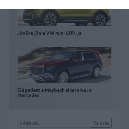
Jövőre jön a VW mini SUV-ja
Elégedett a Maybach sikereivel a
Mercedes