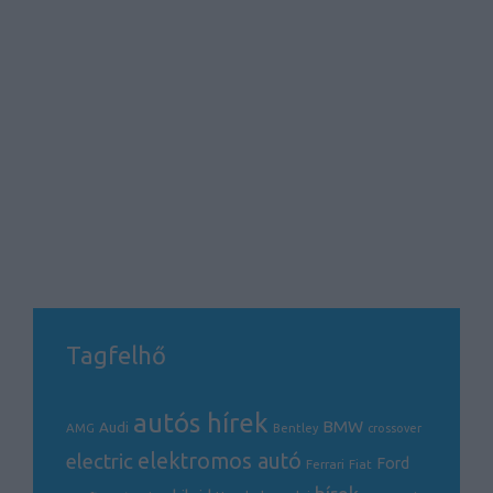
Tagfelhő
autós hírek
BMW
Audi
AMG
Bentley
crossover
electric
elektromos autó
Ford
Ferrari
Fiat