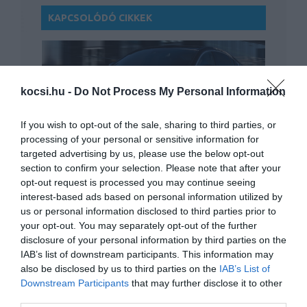
KAPCSOLÓDÓ CIKKEK
kocsi.hu -
Do Not Process My Personal Information
If you wish to opt-out of the sale, sharing to third parties, or
processing of your personal or sensitive information for
Perzselő ülések miatt perlik a Mazdát
targeted advertising by us, please use the below opt-out
Amerikában
section to confirm your selection. Please note that after your
opt-out request is processed you may continue seeing
interest-based ads based on personal information utilized by
us or personal information disclosed to third parties prior to
your opt-out. You may separately opt-out of the further
disclosure of your personal information by third parties on the
IAB’s list of downstream participants. This information may
also be disclosed by us to third parties on the
IAB’s List of
Downstream Participants
that may further disclose it to other
Szoftveres hiba miatt hívják vissza a
third parties.
Mercedes…