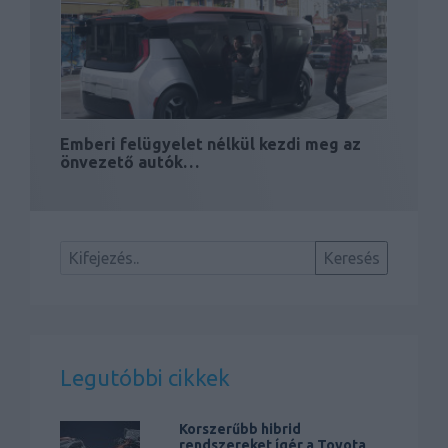
Emberi felügyelet nélkül kezdi meg az
önvezető autók…
Legutóbbi cikkek
Korszerűbb hibrid
rendszereket ígér a Toyota