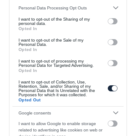
Please note that this website/app uses one or more Google
Personal Data Processing Opt Outs
services and may gather and store information including but
not limited to your visit or usage behaviour. You may click to
I want to opt-out of the Sharing of my
personal data.
grant or deny consent to Google and its third-party tags to
Opted In
use your data for below specified purposes in below Google
consent section.
I want to opt-out of the Sale of my
Personal Data.
Opted In
Egy kimondottan ritka Lexus keresi új
I want to opt-out of processing my
gazdáját
Personal Data for Targeted Advertising.
Opted In
I want to opt-out of Collection, Use,
Retention, Sale, and/or Sharing of my
Personal Data that Is Unrelated with the
Purposes for which it was collected.
Opted Out
Google consents
I want to allow Google to enable storage
Feltételezhetően hibás motorok miatt
perelték be az…
related to advertising like cookies on web or