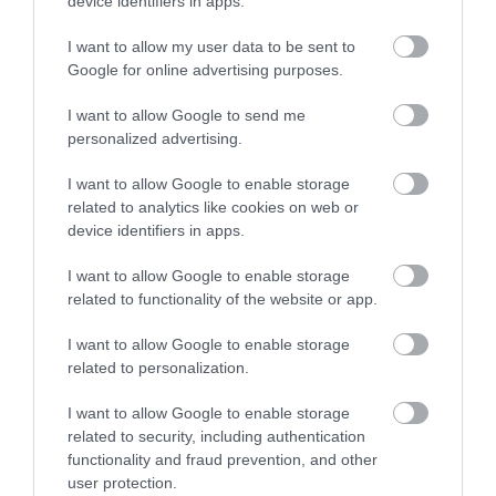
device identifiers in apps.
I want to allow my user data to be sent to
Google for online advertising purposes.
I want to allow Google to send me
personalized advertising.
I want to allow Google to enable storage
Számítógépes hiba miatt állt le 14 Toyota
related to analytics like cookies on web or
gyár Japánban
device identifiers in apps.
I want to allow Google to enable storage
related to functionality of the website or app.
I want to allow Google to enable storage
related to personalization.
I want to allow Google to enable storage
Ezt az ütközést magyarázd meg a
related to security, including authentication
biztosítódnak
functionality and fraud prevention, and other
user protection.