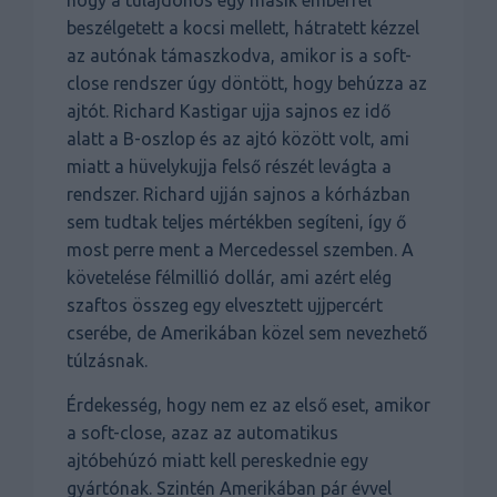
hogy a tulajdonos egy másik emberrel
beszélgetett a kocsi mellett, hátratett kézzel
az autónak támaszkodva, amikor is a soft-
close rendszer úgy döntött, hogy behúzza az
ajtót. Richard Kastigar ujja sajnos ez idő
alatt a B-oszlop és az ajtó között volt, ami
miatt a hüvelykujja felső részét levágta a
rendszer. Richard ujján sajnos a kórházban
sem tudtak teljes mértékben segíteni, így ő
most perre ment a Mercedessel szemben. A
követelése félmillió dollár, ami azért elég
szaftos összeg egy elvesztett ujjpercért
cserébe, de Amerikában közel sem nevezhető
túlzásnak.
Érdekesség, hogy nem ez az első eset, amikor
a soft-close, azaz az automatikus
ajtóbehúzó miatt kell pereskednie egy
gyártónak. Szintén Amerikában pár évvel