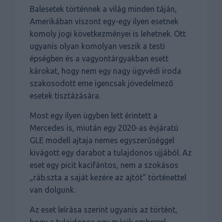
Balesetek történnek a világ minden táján,
Amerikában viszont egy-egy ilyen esetnek
komoly jogi következményei is lehetnek. Ott
ugyanis olyan komolyan veszik a testi
épségben és a vagyontárgyakban esett
károkat, hogy nem egy nagy ügyvédi iroda
szakosodott eme igencsak jövedelmező
esetek tisztázására.
Most egy ilyen ügyben lett érintett a
Mercedes is, miután egy 2020-as évjáratú
GLE modell ajtaja nemes egyszerűséggel
kivágott egy darabot a tulajdonos ujjából. Az
eset egy picit kacifántos, nem a szokásos
„ráb.szta a saját kezére az ajtót” történettel
van dolgunk.
Az eset leírása szerint ugyanis az történt,