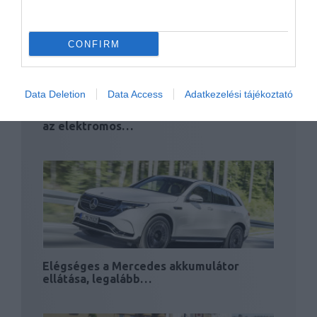
CONFIRM
Data Deletion
Data Access
Adatkezelési tájékoztató
Nagyobb és drágább baleseteket okoznak
az elektromos…
Elégséges a Mercedes akkumulátor
ellátása, legalább…