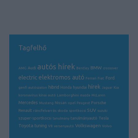
Tagfelhő
autós hírek
BMW
Audi
AMG
Bentley
crossover
electric
elektromos autó
Ford
Ferrari
Fiat
hírek
hibrid
hyundai
genfi autószalon
Honda
Kia
Jaguar
Lamborghini
koronavírus
kínai autó
mazda
McLaren
Mercedes
Porsche
Nissan
opel
Mustang
Peugeot
SUV
Renault
ráncfelvarrás
skoda
sportkocsi
suzuki
Tesla
szuper-sportkocsi
tanulmányautó
tanulmány
Volkswagen
Toyota
tuning
V8
Volvo
versenyautó