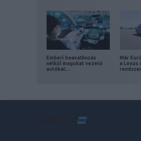
Emberi beavatkozás
Már Euró
nélkül magukat vezető
a Lexus
autókat…
rendsze