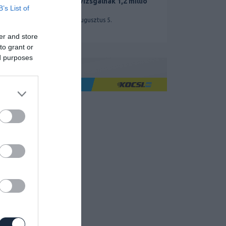
miatt vizsgálnak 1,2 millió
B’s List of
Teslát
2026. augusztus 5.
er and store
to grant or
ed purposes
Ha jó élményre utazol