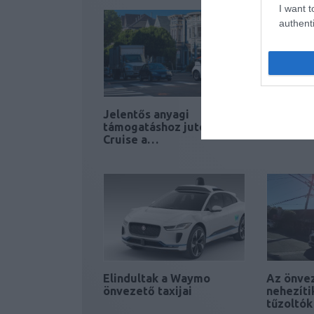
I want t
authenti
Jelentős anyagi
Átlagban
támogatáshoz jutott a
baleset
Cruise a…
Elindultak a Waymo
Az önve
önvezető taxijai
nehezíti
tűzoltók