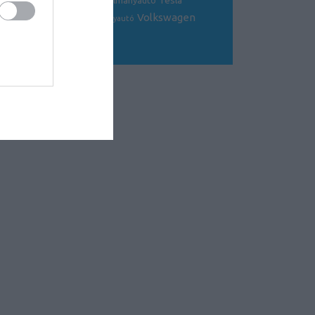
Tesla
sportkocsi
tanulmányautó
tanulmány
Volkswagen
Toyota
tuning
V8
versenyautó
Volvo