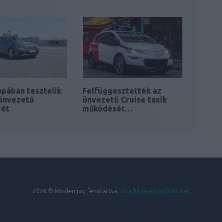
pában tesztelik
Felfüggesztették az
 önvezető
önvezető Cruise taxik
rét
működését…
2026 © Minden jog fenntartva.
Adatkezelési nyilatkozat