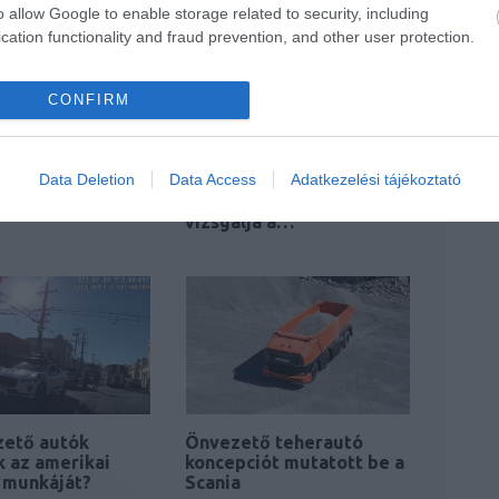
o allow Google to enable storage related to security, including
cation functionality and fraud prevention, and other user protection.
CONFIRM
Data Deletion
Data Access
Adatkezelési tájékoztató
 havonta kétszer
Egy BMW iX gyári
ezett az Uber…
tesztautó balesetét
vizsgálja a…
zető autók
Önvezető teherautó
k az amerikai
koncepciót mutatott be a
 munkáját?
Scania