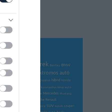
Tagfelhő
autós hírek
BMW
Audi
AMG
Bentley
electric
elektromos autó
crossover
hibrid
Ford
Ferrari
Fiat
genfi autószalon
Honda
hírek
hyundai
Kia
Jaguar
koronavírus
kínai autó
Mercedes
Lamborghini
mazda
McLaren
Mustang
Porsche
Nissan
Renault
opel
Peugeot
SUV
szuper-
ráncfelvarrás
skoda
sportkocsi
suzuki