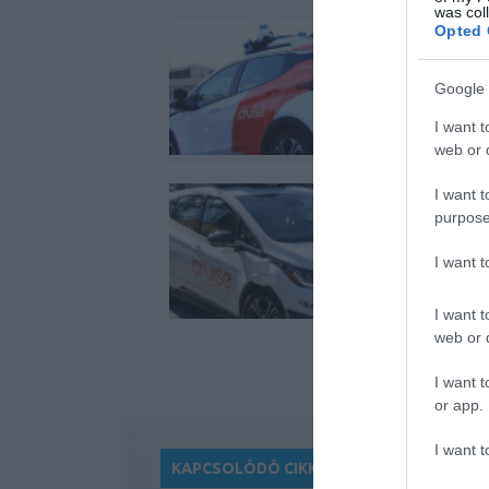
was col
Opted 
Google 
I want t
web or d
I want t
purpose
I want 
I want t
web or d
I want t
or app.
I want t
KAPCSOLÓDÓ CIKKEK