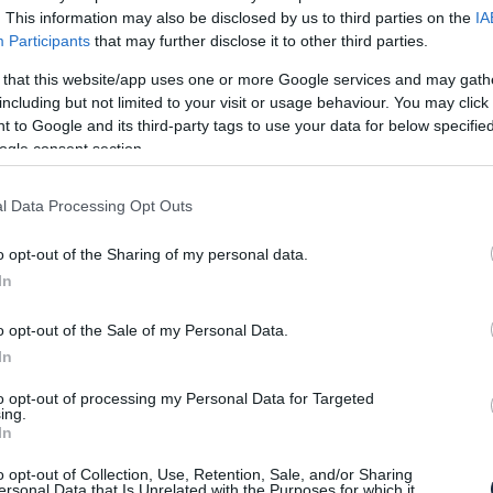
San Francisco városában ugyanis már emberi
. This information may also be disclosed by us to third parties on the
IA
Participants
that may further disclose it to other third parties.
 that this website/app uses one or more Google services and may gath
t el, de a nagyobb cégek fejlesztői azon vannak,
including but not limited to your visit or usage behaviour. You may click 
 to Google and its third-party tags to use your data for below specifi
kor már nem kell jogosítvány és gyakorlat, hogy
ogle consent section.
rt már évek óta folynak a közúti tesztek, igaz a
i felügyelet mellett. Most ez változik meg, miután
l Data Processing Opt Outs
rábólintott arra, hogy lehet önvezető autókat
takon, persze engedélyeztetés után.
o opt-out of the Sharing of my personal data.
felügyelete alatt tevékenykedő Cruise cég is, aki
In
 elmúlt jópár évet. Jelentkeztek és megkapták az
o opt-out of the Sale of my Personal Data.
njáró járművek tesztelése emberi felügyelet nélkül.
In
imondottan önvezetőnek tervezett koncepciókat is ki
to opt-out of processing my Personal Data for Targeted
ött, amikben eleve nincsenek vezérlőszervek. Ilyen
ing.
In
, mely egyszer a jövőben a közösségi közlekedés
térelrendezésével és technikai megoldásaival.
o opt-out of Collection, Use, Retention, Sale, and/or Sharing
ersonal Data that Is Unrelated with the Purposes for which it