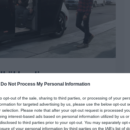
lkül kezdi meg az
telését Amerikában a
-
Do Not Process My Personal Information
to opt-out of the sale, sharing to third parties, or processing of your per
formation for targeted advertising by us, please use the below opt-out s
Amerika
,
autós hírek
,
Cruise
,
önvezető autó
,
Origin
,
San Francisco
r selection. Please note that after your opt-out request is processed y
eing interest-based ads based on personal information utilized by us or
 szép számban az utakon a különböző cégek, de
disclosed to third parties prior to your opt-out. You may separately opt-
ben mindig ült a biztonság kedvéért egy sofőr
losure of your personal information by third parties on the IAB’s list of