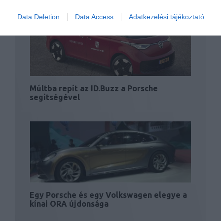
Data Deletion
Data Access
Adatkezelési tájékoztató
Múltba repít az ID.Buzz a Porsche
segítségével
Egy Porsche és egy Volkswagen elegye a
kínai ORA újdonsága