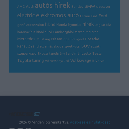
autós hírek
BMW
Audi
AMG
Bentley
crossover
electric
elektromos autó
Ford
Ferrari
Fiat
hírek
hibrid
hyundai
genfi autószalon
Honda
Kia
Jaguar
Lamborghini
koronavírus
kínai autó
mazda
McLaren
Mercedes
Porsche
Nissan
opel
Mustang
Peugeot
SUV
Renault
ráncfelvarrás
skoda
sportkocsi
suzuki
Tesla
szuper-sportkocsi
tanulmányautó
tanulmány
Volkswagen
Toyota
tuning
V8
Volvo
versenyautó
2026 © Minden jog fenntartva.
Adatkezelési nyilatkozat