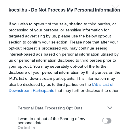
kocsi.hu -
Do Not Process My Personal Information
Hivatalosan is bemutatkozott Marc
If you wish to opt-out of the sale, sharing to third parties, or
Philipp Gemballa…
processing of your personal or sensitive information for
targeted advertising by us, please use the below opt-out
section to confirm your selection. Please note that after your
opt-out request is processed you may continue seeing
interest-based ads based on personal information utilized by
us or personal information disclosed to third parties prior to
your opt-out. You may separately opt-out of the further
disclosure of your personal information by third parties on the
IAB’s list of downstream participants. This information may
also be disclosed by us to third parties on the
IAB’s List of
Brutális csúcs-Porsche
Downstream Participants
that may further disclose it to other
third parties.
Please note that this website/app uses one or more Google
Personal Data Processing Opt Outs
services and may gather and store information including but
not limited to your visit or usage behaviour. You may click to
I want to opt-out of the Sharing of my
personal data.
grant or deny consent to Google and its third-party tags to
Opted In