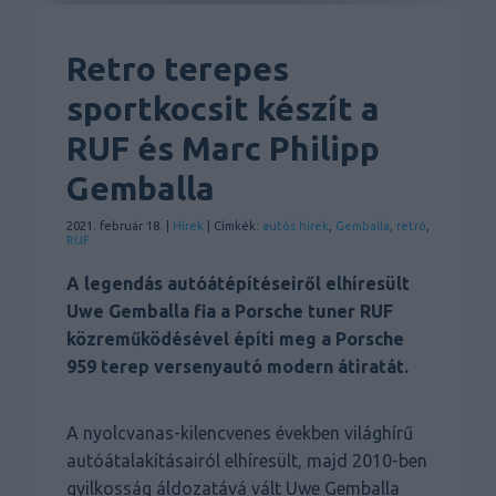
Retro terepes
sportkocsit készít a
RUF és Marc Philipp
Gemballa
2021. február 18. |
Hírek
| Címkék:
autós hírek
,
Gemballa
,
retró
,
RUF
A legendás autóátépítéseiről elhíresült
Uwe Gemballa fia a Porsche tuner RUF
közreműködésével építi meg a Porsche
959 terep versenyautó modern átiratát.
A nyolcvanas-kilencvenes években világhírű
autóátalakításairól elhíresült, majd 2010-ben
gyilkosság áldozatává vált Uwe Gemballa