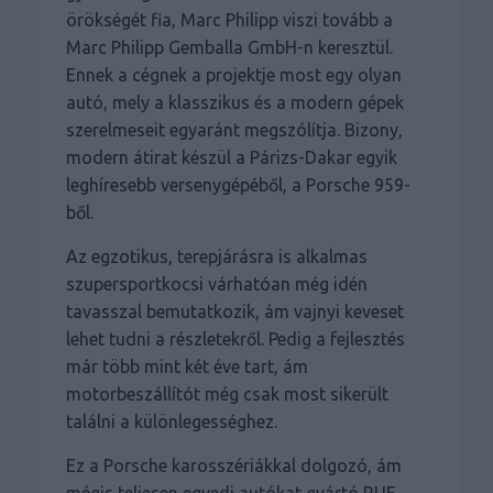
örökségét fia, Marc Philipp viszi tovább a
Marc Philipp Gemballa GmbH-n keresztül.
Ennek a cégnek a projektje most egy olyan
autó, mely a klasszikus és a modern gépek
szerelmeseit egyaránt megszólítja. Bizony,
modern átirat készül a Párizs-Dakar egyik
leghíresebb versenygépéből, a Porsche 959-
ből.
Az egzotikus, terepjárásra is alkalmas
szupersportkocsi várhatóan még idén
tavasszal bemutatkozik, ám vajnyi keveset
lehet tudni a részletekről. Pedig a fejlesztés
már több mint két éve tart, ám
motorbeszállítót még csak most sikerült
találni a különlegességhez.
Ez a Porsche karosszériákkal dolgozó, ám
mégis teljesen egyedi autókat gyártó RUF