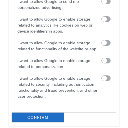
I want to allow Google to send me
Feléledt a legenda, avagy ismét van
personalized advertising.
McLaren Elva
I want to allow Google to enable storage
related to analytics like cookies on web or
device identifiers in apps.
I want to allow Google to enable storage
related to functionality of the website or app.
I want to allow Google to enable storage
Porsche motor F1-es génekkel
related to personalization.
I want to allow Google to enable storage
related to security, including authentication
functionality and fraud prevention, and other
user protection.
CONFIRM
Retró-Porsche