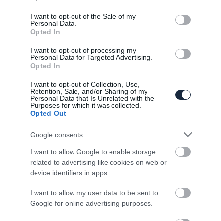
use your data for below specified purposes in below Google
consent section.
I want to opt-out of the Sale of my
Personal Data.
Régi modellekhez kínál új multimédia
Opted In
rendszert a Porsche
I want to opt-out of processing my
Personal Data for Targeted Advertising.
Opted In
I want to opt-out of Collection, Use,
Retention, Sale, and/or Sharing of my
Personal Data that Is Unrelated with the
Purposes for which it was collected.
Opted Out
Ámokfutás New York-ban
Google consents
I want to allow Google to enable storage
related to advertising like cookies on web or
device identifiers in apps.
I want to allow my user data to be sent to
Google for online advertising purposes.