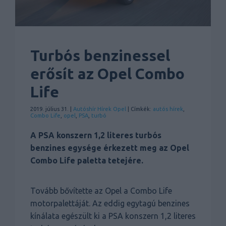
Turbós benzinessel
erősít az Opel Combo
Life
2019. július 31. |
Autóshír
Hírek
Opel
| Címkék:
autós hírek
,
Combo Life
,
opel
,
PSA
,
turbó
A PSA konszern 1,2 literes turbós
benzines egysége érkezett meg az Opel
Combo Life paletta tetejére.
Tovább bővítette az Opel a Combo Life
motorpalettáját. Az eddig egytagú benzines
kínálata egészült ki a PSA konszern 1,2 literes