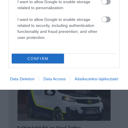
I want to allow Google to enable storage
related to personalization.
Jövőre jön az elektromos Opel Vivaro
I want to allow Google to enable storage
related to security, including authentication
functionality and fraud prevention, and other
user protection.
CONFIRM
Alig észrevehetően változott meg
érdemben az Opel Astra
Data Deletion
Data Access
Adatkezelési tájékoztató