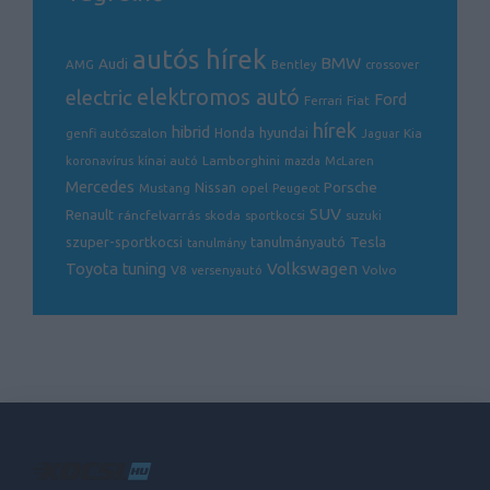
autós hírek
BMW
Audi
AMG
Bentley
crossover
electric
elektromos autó
Ford
Ferrari
Fiat
hírek
hibrid
hyundai
genfi autószalon
Honda
Kia
Jaguar
Lamborghini
koronavírus
kínai autó
mazda
McLaren
Mercedes
Porsche
Nissan
opel
Mustang
Peugeot
SUV
Renault
ráncfelvarrás
skoda
sportkocsi
suzuki
Tesla
szuper-sportkocsi
tanulmányautó
tanulmány
Volkswagen
Toyota
tuning
V8
Volvo
versenyautó