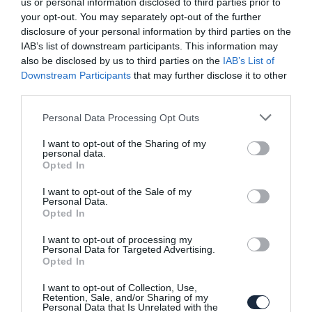
us or personal information disclosed to third parties prior to
your opt-out. You may separately opt-out of the further
disclosure of your personal information by third parties on the
IAB’s list of downstream participants. This information may
also be disclosed by us to third parties on the
IAB’s List of
Kisbusszá nőtte ki magát a Zafira
Downstream Participants
that may further disclose it to other
third parties.
Please note that this website/app uses one or more Google
Personal Data Processing Opt Outs
services and may gather and store information including but
not limited to your visit or usage behaviour. You may click to
I want to opt-out of the Sharing of my
personal data.
grant or deny consent to Google and its third-party tags to
Opted In
use your data for below specified purposes in below Google
consent section.
I want to opt-out of the Sale of my
Personal Data.
Tovább folytatja a régi területek
Opted In
visszafoglalását az Opel
I want to opt-out of processing my
Personal Data for Targeted Advertising.
Opted In
I want to opt-out of Collection, Use,
Retention, Sale, and/or Sharing of my
Personal Data that Is Unrelated with the