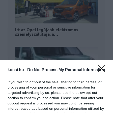
Itt az Opel legújabb elektromos
személyszállítója, a…
kocsi.hu -
Do Not Process My Personal Information
If you wish to opt-out of the sale, sharing to third parties, or
Újra visszatér a Fiat Qubo – immár
processing of your personal or sensitive information for
hétüléses családi…
targeted advertising by us, please use the below opt-out
section to confirm your selection. Please note that after your
opt-out request is processed you may continue seeing
interest-based ads based on personal information utilized by