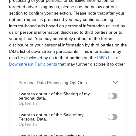
processing of your personal or sensitive information for
targeted advertising by us, please use the below opt-out
section to confirm your selection. Please note that after your
opt-out request is processed you may continue seeing
interest-based ads based on personal information utilized by
us or personal information disclosed to third parties prior to
Leállítja a Mitsubishi a kis elektromos i-
your opt-out. You may separately opt-out of the further
MiEV gyártását
disclosure of your personal information by third parties on the
IAB’s list of downstream participants. This information may
also be disclosed by us to third parties on the
IAB’s List of
Downstream Participants
that may further disclose it to other
third parties.
Please note that this website/app uses one or more Google
Personal Data Processing Opt Outs
services and may gather and store information including but
not limited to your visit or usage behaviour. You may click to
I want to opt-out of the Sharing of my
personal data.
Hamarosan jön a Mitsubishi Qashqai-
grant or deny consent to Google and its third-party tags to
Opted In
verője
use your data for below specified purposes in below Google
consent section.
I want to opt-out of the Sale of my
Personal Data.
Opted In
I want to opt-out of processing my