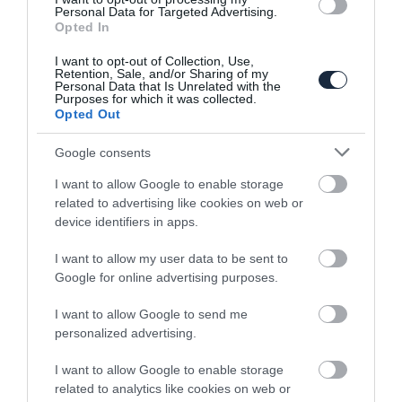
Personal Data for Targeted Advertising.
Opted In
I want to opt-out of Collection, Use,
Retention, Sale, and/or Sharing of my
Personal Data that Is Unrelated with the
Carlos Ghosn szerint a Honda hamarosan
Purposes for which it was collected.
megszerzi a…
Opted Out
Google consents
I want to allow Google to enable storage
related to advertising like cookies on web or
device identifiers in apps.
I want to allow my user data to be sent to
Google for online advertising purposes.
Konnektoros hibrid koncepciót készül
bemutatni a Mitsubishi
I want to allow Google to send me
personalized advertising.
I want to allow Google to enable storage
related to analytics like cookies on web or