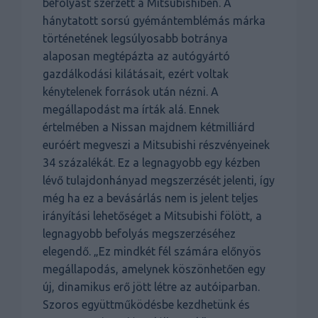
befolyást szerzett a Mitsubishiben. A
hánytatott sorsú gyémántemblémás márka
történetének legsúlyosabb botránya
alaposan megtépázta az autógyártó
gazdálkodási kilátásait, ezért voltak
kénytelenek források után nézni. A
megállapodást ma írták alá. Ennek
értelmében a Nissan majdnem kétmilliárd
euróért megveszi a Mitsubishi részvényeinek
34 százalékát. Ez a legnagyobb egy kézben
lévő tulajdonhányad megszerzését jelenti, így
még ha ez a bevásárlás nem is jelent teljes
irányítási lehetőséget a Mitsubishi fölött, a
legnagyobb befolyás megszerzéséhez
elegendő. „Ez mindkét fél számára előnyös
megállapodás, amelynek köszönhetően egy
új, dinamikus erő jött létre az autóiparban.
Szoros együttműködésbe kezdhetünk és