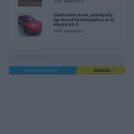
2026. augusztus 4.
Elektromos áram, pehelysúly:
Így marad hű önmagához az új
Mazda MX-5
2026. augusztus 3.
Ha jó élményre utazol