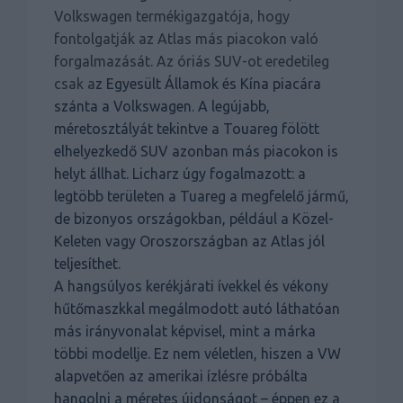
Volkswagen termékigazgatója, hogy
fontolgatják az Atlas más piacokon való
forgalmazását. Az óriás SUV-ot eredetileg
csak a
z Egyesült Államok és Kína piacára
szánta a Volkswagen. A legújabb,
méretosztályát tekintve a Touareg fölött
elhelyezkedő SUV azonban más piacokon is
helyt állhat. Licharz úgy fogalmazott: a
legtöbb területen a Tuareg a megfelelő jármű,
de bizonyos országokban, például a Közel-
Keleten vagy Oroszországban az Atlas jól
teljesíthet.
A hangsúlyos kerékjárati ívekkel és vékony
hűtőmaszkkal megálmodott autó láthatóan
más irányvonalat képvisel, mint a márka
többi modellje. Ez nem véletlen, hiszen a VW
alapvetően az amerikai ízlésre próbálta
hangolni a méretes újdonságot – éppen ez a