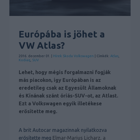
Európába is jöhet a
VW Atlas?
2016. december 01. |
Hírek
Skoda
Volkswagen
| Címkék:
Atlas
,
Kodiaq
,
SUV
Lehet, hogy mégis forgalmazni fogják
más piacokon, így Európában is az
eredetileg csak az Egyesült Államoknak
és Kínának szánt óriás-SUV-ot, az Atlast.
Ezt a Volkswagen egyik illetékese
erősítette meg.
A brit Autocar magazinnak nyilatkozva
erősítette meg
Elmar-Marius Licharz, a