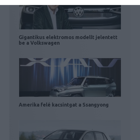
Gigantikus elektromos modellt jelentett
be a Volkswagen
Amerika felé kacsintgat a Ssangyong