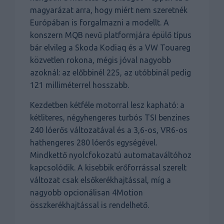
magyarázat arra, hogy miért nem szeretnék
Európában is forgalmazni a modellt. A
konszern MQB nevű platformjára épülő típus
bár elvileg a Skoda Kodiaq és a VW Touareg
közvetlen rokona, mégis jóval nagyobb
azoknál: az előbbinél 225, az utóbbinál pedig
121 milliméterrel hosszabb.
Kezdetben kétféle motorral lesz kapható: a
kétliteres, négyhengeres turbós TSI benzines
240 lóerős változatával és a 3,6-os, VR6-os
hathengeres 280 lóerős egységével.
Mindkettő nyolcfokozatú automataváltóhoz
kapcsolódik. A kisebbik erőforrással szerelt
változat csak elsőkerékhajtással, míg a
nagyobb opcionálisan 4Motion
összkerékhajtással is rendelhető.