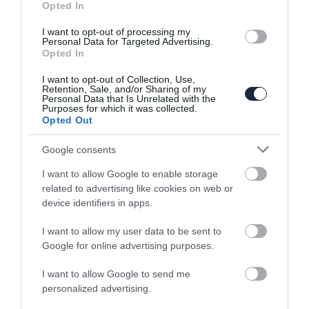
R-line változat is készül a VW Atlasból
Opted In
I want to opt-out of processing my
Personal Data for Targeted Advertising.
Opted In
I want to opt-out of Collection, Use,
Retention, Sale, and/or Sharing of my
Personal Data that Is Unrelated with the
Purposes for which it was collected.
Opted Out
Hétvégi Atlas
Google consents
I want to allow Google to enable storage
related to advertising like cookies on web or
device identifiers in apps.
I want to allow my user data to be sent to
Google for online advertising purposes.
I want to allow Google to send me
Nicsak, itt az új Touareg!
personalized advertising.