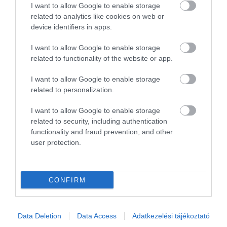
I want to allow Google to enable storage
related to analytics like cookies on web or
device identifiers in apps.
I want to allow Google to enable storage
related to functionality of the website or app.
Meghódítja Amerikát a Skoda?
I want to allow Google to enable storage
related to personalization.
I want to allow Google to enable storage
related to security, including authentication
functionality and fraud prevention, and other
user protection.
Újabb márkajelzéseket védetett le a
CONFIRM
Volkswagen
Data Deletion
Data Access
Adatkezelési tájékoztató