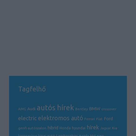
Tagfelhő
autós hírek
BMW
Audi
AMG
Bentley
crossover
electric
elektromos autó
Ford
Ferrari
Fiat
hírek
hibrid
hyundai
genfi autószalon
Honda
Kia
Jaguar
Lamborghini
koronavírus
kínai autó
mazda
McLaren