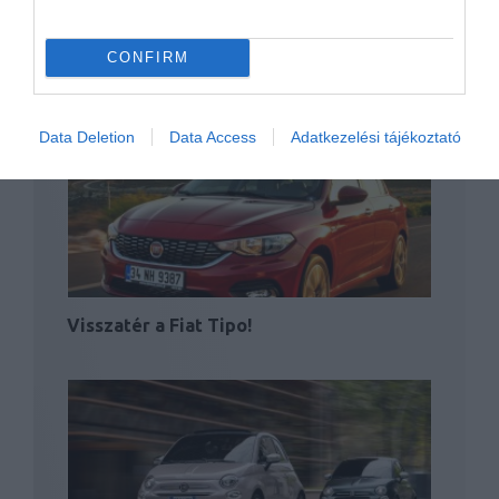
CONFIRM
Tovább dübörög a Fiat 500 sikersztori
Data Deletion
Data Access
Adatkezelési tájékoztató
Visszatér a Fiat Tipo!