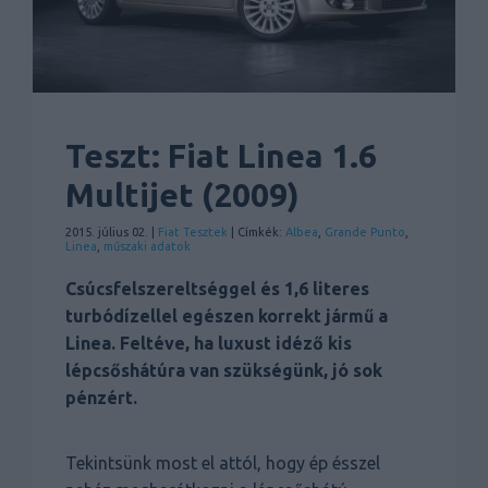
Teszt: Fiat Linea 1.6
Multijet (2009)
2015. július 02. |
Fiat
Tesztek
| Címkék:
Albea
,
Grande Punto
,
Linea
,
műszaki adatok
Csúcsfelszereltséggel és 1,6 literes
turbódízellel egészen korrekt jármű a
Linea. Feltéve, ha luxust idéző kis
lépcsőshátúra van szükségünk, jó sok
pénzért.
Tekintsünk most el attól, hogy ép ésszel