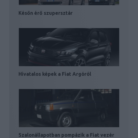
Későn érő szupersztár
Hivatalos képek a Fiat Argóról
Szalonállapotban pompázik a Fiat vezér