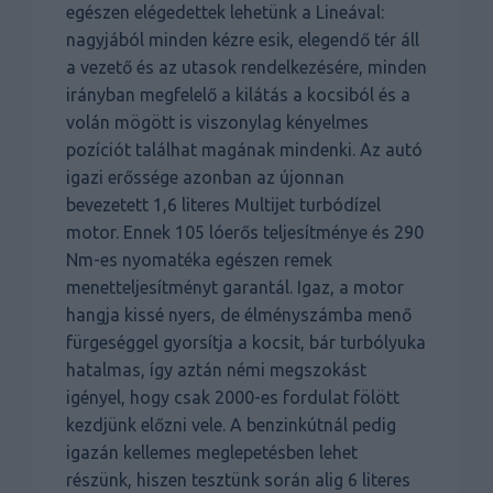
egészen elégedettek lehetünk a Lineával:
nagyjából minden kézre esik, elegendő tér áll
a vezető és az utasok rendelkezésére, minden
irányban megfelelő a kilátás a kocsiból és a
volán mögött is viszonylag kényelmes
pozíciót találhat magának mindenki. Az autó
igazi erőssége azonban az újonnan
bevezetett 1,6 literes Multijet turbódízel
motor. Ennek 105 lóerős teljesítménye és 290
Nm-es nyomatéka egészen remek
menetteljesítményt garantál. Igaz, a motor
hangja kissé nyers, de élményszámba menő
fürgeséggel gyorsítja a kocsit, bár turbólyuka
hatalmas, így aztán némi megszokást
igényel, hogy csak 2000-es fordulat fölött
kezdjünk előzni vele. A benzinkútnál pedig
igazán kellemes meglepetésben lehet
részünk, hiszen tesztünk során alig 6 literes