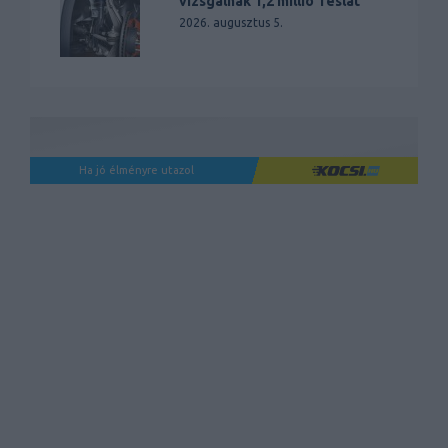
vizsgálnak 1,2 millió Teslát
2026. augusztus 5.
Ha jó élményre utazol