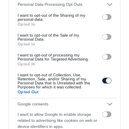
Please note that this website/app uses one or more Google
Personal Data Processing Opt Outs
services and may gather and store information including but
not limited to your visit or usage behaviour. You may click to
I want to opt-out of the Sharing of my
personal data.
grant or deny consent to Google and its third-party tags to
Opted In
use your data for below specified purposes in below Google
consent section.
I want to opt-out of the Sale of my
Personal Data.
Opted In
I want to opt-out of processing my
KAPCSOLÓDÓ CIKKEK
Personal Data for Targeted Advertising.
Opted In
I want to opt-out of Collection, Use,
Retention, Sale, and/or Sharing of my
Personal Data that Is Unrelated with the
Purposes for which it was collected.
Opted Out
Google consents
Sejtelmes képen a Fiat Linea utódja
I want to allow Google to enable storage
related to advertising like cookies on web or
device identifiers in apps.