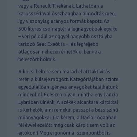
vagy a Renault Thaliának. Láthatóan a
karosszériával összhangban álmodták meg,
így viszonylag arányos formát kapott. Az
500 literes csomagtér a legnagyobbak egyike
– veri például az eggyel nagyobb osztályba
tartozó Seat Exeót is –, és legfeljebb
átlagosan nehezen érhetők el benne a
beleszórt holmik.
A kocsi beltere sem marad el attraktivitás
terén a külseje mögött. Kategóriájában szinte
egyedülállóan igényes anyagokat találhatunk
mindenhol. Egészen olyan, mintha egy Lancia
Lybrában ülnénk. A székek alcantara kárpittal
is kérhetők, ami remekül passzol a bézs színű
műanyagokkal. (Ja kérem, a Dacia Loganban
fél évvel ezelőtt még csak kárpit sem volt az
ajtókon!) Még ergonómiai szempontból is