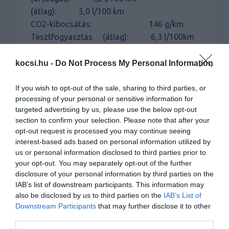
(átlag): 5,0 l/100 km
CO2-kibocsátás: 146 g/km
Tesztfogyasztás (átlag): 6,3 l/100km
TETSZETT:
Minőségi anyagok, takarékos és
kocsi.hu -
Do Not Process My Personal Information
fürge motor
NEM TETSZETT:
Négyajtós elrendezés,
If you wish to opt-out of the sale, sharing to third parties, or
pontatlan kormánymű
processing of your personal or sensitive information for
targeted advertising by us, please use the below opt-out
section to confirm your selection. Please note that after your
opt-out request is processed you may continue seeing
interest-based ads based on personal information utilized by
us or personal information disclosed to third parties prior to
your opt-out. You may separately opt-out of the further
disclosure of your personal information by third parties on the
IAB’s list of downstream participants. This information may
also be disclosed by us to third parties on the
IAB’s List of
Downstream Participants
that may further disclose it to other
third parties.