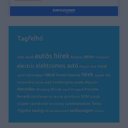
Tagfelhő
autós hírek
BMW
Audi
AMG
Bentley
crossover
electric
elektromos autó
Ford
Ferrari
Fiat
hírek
hibrid
hyundai
genfi autószalon
Honda
Kia
Jaguar
Lamborghini
koronavírus
kínai autó
mazda
McLaren
Mercedes
Porsche
Nissan
opel
Mustang
Peugeot
SUV
Renault
ráncfelvarrás
skoda
sportkocsi
suzuki
Tesla
szuper-sportkocsi
tanulmányautó
tanulmány
Volkswagen
Toyota
tuning
V8
Volvo
versenyautó