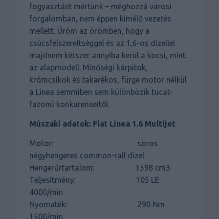
fogyasztást mértünk – méghozzá városi
forgalomban, nem éppen kímélő vezetés
mellett. Üröm az örömben, hogy a
csúcsfelszereltséggel és az 1,6-os dízellel
majdnem kétszer annyiba kerül a kocsi, mint
az alapmodell. Minőségi kárpitok,
krómcsíkok és takarékos, fürge motor nélkül
a Linea semmiben sem különbözik tucat-
fazonú konkurenseitől.
Múszaki adatok: Fiat Linea 1.6 Multijet
Motor: soros
négyhengeres common-rail dízel
Hengerűrtartalom: 1598 cm3
Teljesítmény: 105 LE
4000/min
Nyomaték: 290 Nm
1500/min