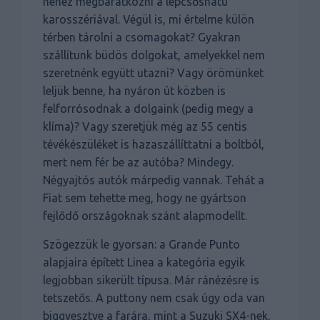
nehéz megbarátkozni a lépcsőshátú
karosszériával. Végül is, mi értelme külön
térben tárolni a csomagokat? Gyakran
szállítunk büdös dolgokat, amelyekkel nem
szeretnénk együtt utazni? Vagy örömünket
leljük benne, ha nyáron út közben is
felforrósodnak a dolgaink (pedig megy a
klíma)? Vagy szeretjük még az 55 centis
tévékészüléket is hazaszállíttatni a boltból,
mert nem fér be az autóba? Mindegy.
Négyajtós autók márpedig vannak. Tehát a
Fiat sem tehette meg, hogy ne gyártson
fejlődő országoknak szánt alapmodellt.
Szögezzük le gyorsan: a Grande Punto
alapjaira épített Linea a kategória egyik
legjobban sikerült típusa. Már ránézésre is
tetszetős. A puttony nem csak úgy oda van
biggyesztve a farára, mint a Suzuki SX4-nek,