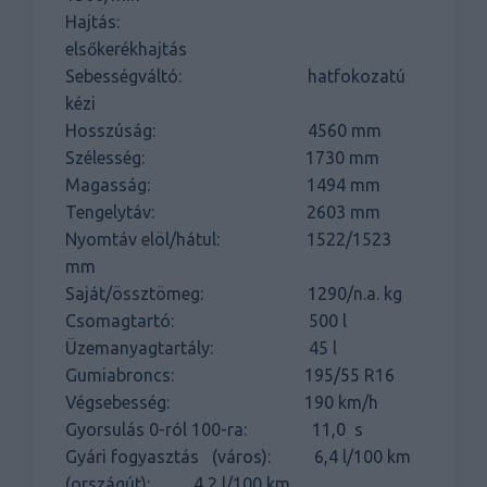
Hajtás:
elsőkerékhajtás
Sebességváltó: hatfokozatú
kézi
Hosszúság: 4560 mm
Szélesség: 1730 mm
Magasság: 1494 mm
Tengelytáv: 2603 mm
Nyomtáv elöl/hátul: 1522/1523
mm
Saját/össztömeg: 1290/n.a. kg
Csomagtartó: 500 l
Üzemanyagtartály: 45 l
Gumiabroncs: 195/55 R16
Végsebesség: 190 km/h
Gyorsulás 0-ról 100-ra: 11,0 s
Gyári fogyasztás (város): 6,4 l/100 km
(országút): 4,2 l/100 km