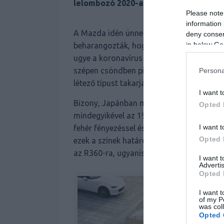
lelombozó 2020-as évnek. Természetese
Please note
information 
A Mazda idén ünnepli fennállása századi
deny consent
in below Go
beharangozták, hogy készülnek némi külö
ugye a koronavírus terjedése miatt elmar
szépen csöndben piacra is dobtak néhány 
Persona
létező típust takarja.
I want t
Bizony, Japánban minden egyes kapható mo
Opted 
mindegyikével az 1960-as R360 miniautó e
I want t
fehér fényezéssel és bordó tetővel készül
Opted 
ezek a színek határozzák meg. Mind közül
az R360-ra, ugyanis egyedül ennél nem csa
I want 
Advertis
Opted 
I want t
of my P
was col
Opted 