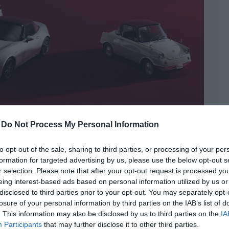
-
Do Not Process My Personal Information
to opt-out of the sale, sharing to third parties, or processing of your per
ért minden modelljéből
formation for targeted advertising by us, please use the below opt-out s
r selection. Please note that after your opt-out request is processed y
t ki Japánban
eing interest-based ads based on personal information utilized by us or
disclosed to third parties prior to your opt-out. You may separately opt-
rek
,
mazda
,
ünnepi széria
losure of your personal information by third parties on the IAB’s list of
. This information may also be disclosed by us to third parties on the
IA
k ünnepi hangulatban vágtak neki az amúgy
Participants
that may further disclose it to other third parties.