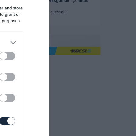
miatt vizsgálnak 1,2 millió
Teslát
er and store
2026. augusztus 5.
to grant or
ed purposes
Ha jó élményre utazol