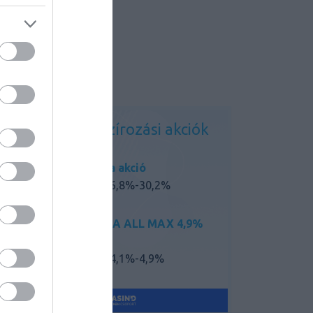
Kedvező finanszírozási akciók
Mazda akció
THM: 6,8%-30,2%
MAZDA ALL MAX 4,9%
akció
THM: 4,1%-4,9%