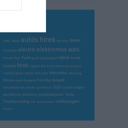
Tagfelhő
autós hírek
BMW
Audi
AMG
Bentley
electric
elektromos autó
crossover
hibrid
Ford
Ferrari
Fiat
genfi autószalon
Honda
hírek
hyundai
Kia
Jaguar
koronavírus
kínai autó
Mercedes
Lamborghini
mazda
McLaren
Mustang
Porsche
Nissan
Renault
opel
Peugeot
SUV
szuper-
ráncfelvarrás
skoda
sportkocsi
suzuki
Tesla
sportkocsi
tanulmányautó
tanulmány
Volkswagen
Toyota
tuning
V8
versenyautó
Volvo