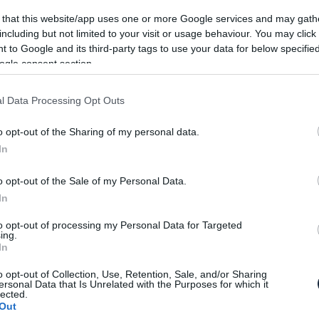
n van ünnepi széria is, ráadásul nem is egy.
 that this website/app uses one or more Google services and may gath
including but not limited to your visit or usage behaviour. You may click 
k évfordulóját. Ennek értelmében már korábban
 to Google and its third-party tags to use your data for below specifi
ogle consent section.
nlegességgel a Genfi Autószalonra, de hát az meg
adt. A japánok azonban tartották a szavukat és
ünnepi szériát. A néhány jelen esetben az összes
l Data Processing Opt Outs
o opt-out of the Sharing of my personal data.
dellből készült egy limitált széria, melyek
In
lőtt emlékeznek meg. Ez a klasszikus jellegzetesen
o opt-out of the Sale of my Personal Data.
t, így az egyenként 100 darabos ünnepi szériákat is
In
 egyértelműen az MX-5 átirata hasonlít legjobban
k a beltér bordó, hanem a tető is.
to opt-out of processing my Personal Data for Targeted
ing.
In
o opt-out of Collection, Use, Retention, Sale, and/or Sharing
ersonal Data that Is Unrelated with the Purposes for which it
lected.
Out