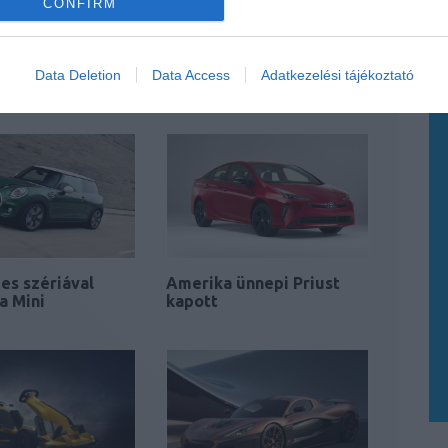
CONFIRM
 szériával ünnepli
Ünnepi szériát kap a
umot a Mazda MX-
Porsche Panamera
Data Deletion
Data Access
Adatkezelési tájékoztató
es szériával
Amerika ünnepi Priust
a Mini
kapott