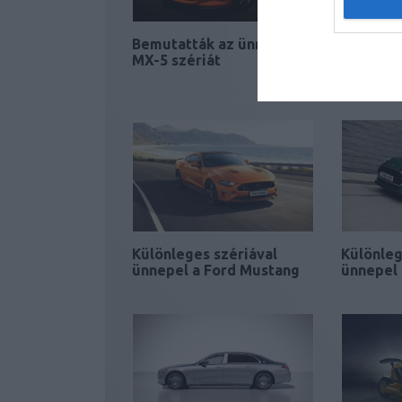
Bemutatták az ünnepi
Limitált
MX-5 szériát
a jubile
5
Különleges szériával
Különleg
ünnepel a Ford Mustang
ünnepel 