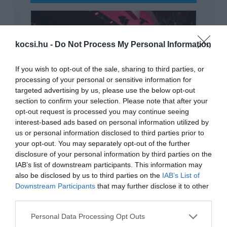
kocsi.hu -
Do Not Process My Personal Information
If you wish to opt-out of the sale, sharing to third parties, or
processing of your personal or sensitive information for
Jövőre is elmaradhat a Genfi Autószalon
targeted advertising by us, please use the below opt-out
section to confirm your selection. Please note that after your
opt-out request is processed you may continue seeing
interest-based ads based on personal information utilized by
us or personal information disclosed to third parties prior to
your opt-out. You may separately opt-out of the further
disclosure of your personal information by third parties on the
IAB’s list of downstream participants. This information may
also be disclosed by us to third parties on the
IAB’s List of
Downstream Participants
that may further disclose it to other
Alapvetően más elvek alapján, de új
esélyt kap a…
third parties.
Please note that this website/app uses one or more Google
Personal Data Processing Opt Outs
services and may gather and store information including but