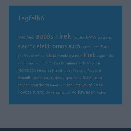
Tagfelhő
autós hírek
BMW
Audi
AMG
Bentley
crossover
electric
elektromos autó
Ford
Ferrari
Fiat
hírek
hibrid
hyundai
genfi autószalon
Honda
Kia
Jaguar
Lamborghini
koronavírus
kínai autó
mazda
McLaren
Mercedes
Porsche
Nissan
opel
Mustang
Peugeot
SUV
Renault
ráncfelvarrás
skoda
sportkocsi
suzuki
Tesla
szuper-sportkocsi
tanulmányautó
tanulmány
Volkswagen
Toyota
tuning
V8
Volvo
versenyautó