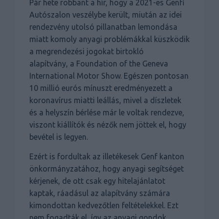
Pár hete robbant a hír, hogy a 2021-es Genfi
Autószalon veszélybe került, miután az idei
rendezvény utolsó pillanatban lemondása
miatt komoly anyagi problémákkal küszködik
a megrendezési jogokat birtokló
alapítvány, a Foundation of the Geneva
International Motor Show. Egészen pontosan
10 millió eurós mínuszt eredményezett a
koronavírus miatti leállás, mivel a díszletek
és a helyszín bérlése már le voltak rendezve,
viszont kiállítók és nézők nem jöttek el, hogy
bevétel is legyen.
Ezért is fordultak az illetékesek Genf kanton
önkormányzatához, hogy anyagi segítséget
kérjenek, de ott csak egy hitelajánlatot
kaptak, ráadásul az alapítvány számára
kimondottan kedvezőtlen feltételekkel. Ezt
nem fogadták el, így az anyagi gondok