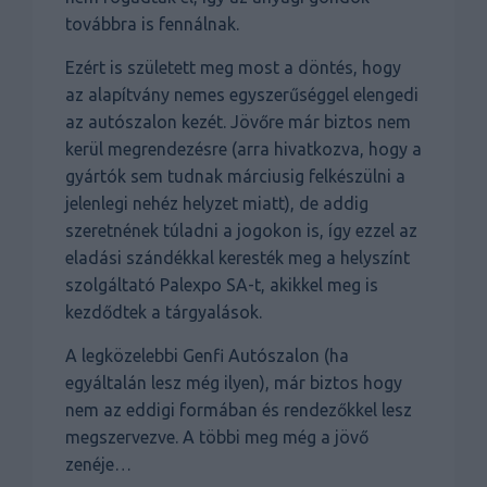
továbbra is fennálnak.
Ezért is született meg most a döntés, hogy
az alapítvány nemes egyszerűséggel elengedi
az autószalon kezét. Jövőre már biztos nem
kerül megrendezésre (arra hivatkozva, hogy a
gyártók sem tudnak márciusig felkészülni a
jelenlegi nehéz helyzet miatt), de addig
szeretnének túladni a jogokon is, így ezzel az
eladási szándékkal keresték meg a helyszínt
szolgáltató Palexpo SA-t, akikkel meg is
kezdődtek a tárgyalások.
A legközelebbi Genfi Autószalon (ha
egyáltalán lesz még ilyen), már biztos hogy
nem az eddigi formában és rendezőkkel lesz
megszervezve. A többi meg még a jövő
zenéje…