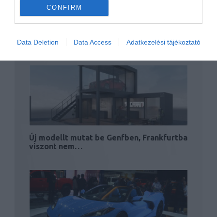
CONFIRM
Még nincs kész a világ legdrágább autója
Data Deletion
Data Access
Adatkezelési tájékoztató
Új modellt mutat be Genfben, Frankfurtba
viszont nem…