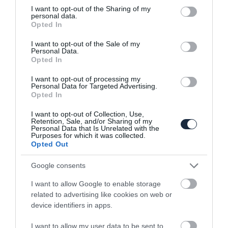
not limited to your visit or usage behaviour. You may click to
I want to opt-out of the Sharing of my
personal data.
grant or deny consent to Google and its third-party tags to
Opted In
use your data for below specified purposes in below Google
consent section.
I want to opt-out of the Sale of my
Personal Data.
Opted In
Különlegességet árverez a Porsche, hogy
segítse a…
I want to opt-out of processing my
Personal Data for Targeted Advertising.
Opted In
I want to opt-out of Collection, Use,
Retention, Sale, and/or Sharing of my
Personal Data that Is Unrelated with the
Purposes for which it was collected.
Opted Out
Google consents
Mégsem lesz megtartva a New York-i
I want to allow Google to enable storage
Autószalon
related to advertising like cookies on web or
device identifiers in apps.
I want to allow my user data to be sent to