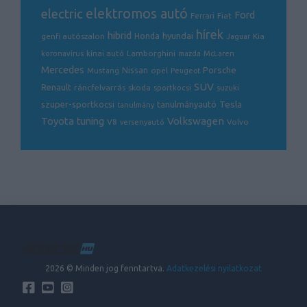
electric
elektromos autó
Ford
Ferrari
Fiat
hírek
hibrid
hyundai
genfi autószalon
Honda
Kia
Jaguar
Lamborghini
koronavírus
kínai autó
mazda
McLaren
Mercedes
Porsche
Nissan
opel
Mustang
Peugeot
SUV
Renault
ráncfelvarrás
skoda
sportkocsi
suzuki
Tesla
szuper-sportkocsi
tanulmányautó
tanulmány
Volkswagen
Toyota
tuning
V8
Volvo
versenyautó
2026 © Minden jog fenntartva.
Adatkezelési nyilatkozat