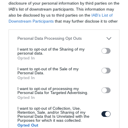
disclosure of your personal information by third parties on the
IAB’s list of downstream participants. This information may
also be disclosed by us to third parties on the
IAB’s List of
Downstream Participants
that may further disclose it to other
third parties.
Please note that this website/app uses one or more Google
Personal Data Processing Opt Outs
services and may gather and store information including but
not limited to your visit or usage behaviour. You may click to
I want to opt-out of the Sharing of my
Teljesen új alapokra épül fel a következő
personal data.
grant or deny consent to Google and its third-party tags to
Ford Mustang
Opted In
use your data for below specified purposes in below Google
consent section.
I want to opt-out of the Sale of my
Personal Data.
Opted In
I want to opt-out of processing my
Personal Data for Targeted Advertising.
Opted In
I want to opt-out of Collection, Use,
Retention, Sale, and/or Sharing of my
Mustang Mach-E mérföldkő: elkészült a
Personal Data that Is Unrelated with the
150 ezredik példány
Purposes for which it was collected.
Opted Out