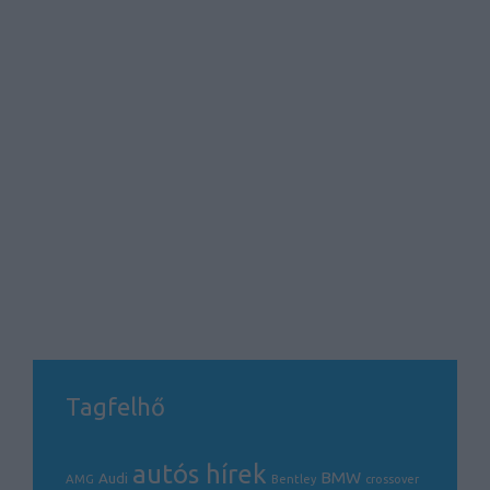
Tagfelhő
autós hírek
BMW
Audi
AMG
Bentley
crossover