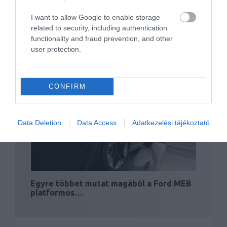
I want to allow Google to enable storage
related to security, including authentication
functionality and fraud prevention, and other
user protection.
Németországban készülnek majd a Ford
elektromos…
CONFIRM
Data Deletion
Data Access
Adatkezelési tájékoztató
Egyre többet mutat magából a Ford MEB
platformos…