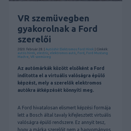
VR szemüvegben
gyakorolnak a Ford
szerelői
2020. február 28. |
Autóshír
Elektromos
Ford
Hírek
| Címkék:
autós hírek
,
electric
,
elektromos autó
,
Ford
,
Ford Mustang
Mach-e
,
VR szemüveg
Az autómárkák között elsőként a Ford
indította el a virtuális valóságra épülő
képzést, mely a szerelők elektromos
autókra átképzését könnyíti meg.
A Ford hivatalosan elismert képzési formája
lett a Bosch által tavaly kifejlesztett virtuális
valóságra épülő rendszere. Ez annyit tesz,
hogy a márka szerelőit nem a hagyományos