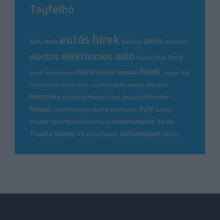
Tagfelhő
autós hírek
BMW
Audi
AMG
Bentley
crossover
electric
elektromos autó
Ford
Ferrari
Fiat
hírek
hibrid
hyundai
genfi autószalon
Honda
Kia
Jaguar
Lamborghini
koronavírus
kínai autó
mazda
McLaren
Mercedes
Porsche
Nissan
opel
Mustang
Peugeot
SUV
Renault
ráncfelvarrás
skoda
sportkocsi
suzuki
Tesla
szuper-sportkocsi
tanulmányautó
tanulmány
Volkswagen
Toyota
tuning
V8
Volvo
versenyautó