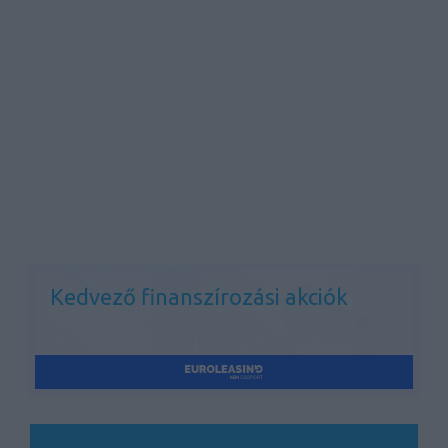
Kedvező finanszírozási akciók