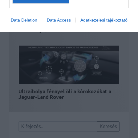
Data Deletion
Data Access
Adatkezelési tájékoztató
Megjelent az első hivatalos kép az új
Discoveryről
Ultraibolya fénnyel öli a kórokozókat a
Jaguar-Land Rover