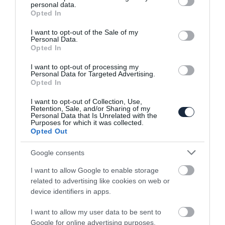
personal data.
grant or deny consent to Google and its third-party tags to
Opted In
use your data for below specified purposes in below Google
consent section.
I want to opt-out of the Sale of my
Personal Data.
Opted In
Evoque féláron!
I want to opt-out of processing my
Personal Data for Targeted Advertising.
Opted In
I want to opt-out of Collection, Use,
Retention, Sale, and/or Sharing of my
Personal Data that Is Unrelated with the
Purposes for which it was collected.
Opted Out
Google consents
Hidrogén üzemanyagcellás SUV modellt
I want to allow Google to enable storage
fejleszt a…
related to advertising like cookies on web or
device identifiers in apps.
I want to allow my user data to be sent to
Google for online advertising purposes.