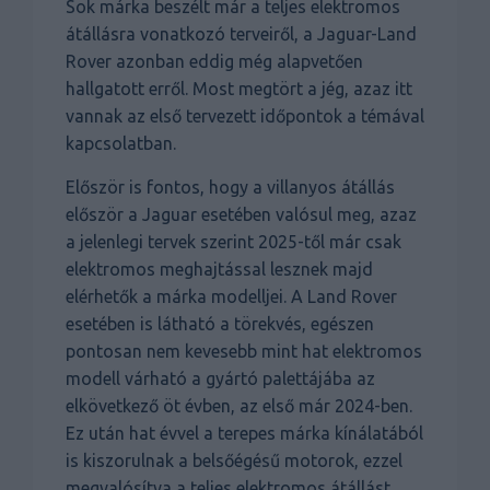
Sok márka beszélt már a teljes elektromos
átállásra vonatkozó terveiről, a Jaguar-Land
Rover azonban eddig még alapvetően
hallgatott erről. Most megtört a jég, azaz itt
vannak az első tervezett időpontok a témával
kapcsolatban.
Először is fontos, hogy a villanyos átállás
először a Jaguar esetében valósul meg, azaz
a jelenlegi tervek szerint 2025-től már csak
elektromos meghajtással lesznek majd
elérhetők a márka modelljei. A Land Rover
esetében is látható a törekvés, egészen
pontosan nem kevesebb mint hat elektromos
modell várható a gyártó palettájába az
elkövetkező öt évben, az első már 2024-ben.
Ez után hat évvel a terepes márka kínálatából
is kiszorulnak a belsőégésű motorok, ezzel
megvalósítva a teljes elektromos átállást.