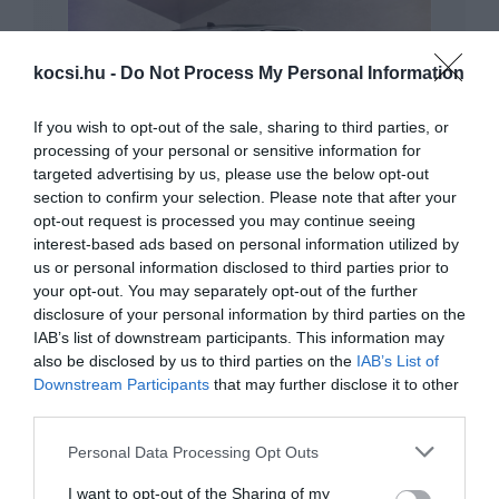
kocsi.hu -
Do Not Process My Personal Information
If you wish to opt-out of the sale, sharing to third parties, or
processing of your personal or sensitive information for
Olajszivárgás miatt hívnak vissza Land
targeted advertising by us, please use the below opt-out
Rover és…
section to confirm your selection. Please note that after your
opt-out request is processed you may continue seeing
interest-based ads based on personal information utilized by
us or personal information disclosed to third parties prior to
your opt-out. You may separately opt-out of the further
disclosure of your personal information by third parties on the
IAB’s list of downstream participants. This information may
also be disclosed by us to third parties on the
IAB’s List of
Downstream Participants
that may further disclose it to other
Hivatalosan is a Jaguar-Land Rover család
third parties.
tagja lett…
Please note that this website/app uses one or more Google
Personal Data Processing Opt Outs
services and may gather and store information including but
not limited to your visit or usage behaviour. You may click to
I want to opt-out of the Sharing of my