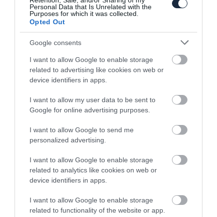
Retention, Sale, and/or Sharing of my
Personal Data that Is Unrelated with the
Purposes for which it was collected.
Opted Out
Google consents
Extrém bogyó, avagy kezelésbe vette a
I want to allow Google to enable storage
Mansory a…
related to advertising like cookies on web or
device identifiers in apps.
I want to allow my user data to be sent to
Google for online advertising purposes.
I want to allow Google to send me
personalized advertising.
Felemás Ferrarit villantott a Mansory
I want to allow Google to enable storage
related to analytics like cookies on web or
device identifiers in apps.
I want to allow Google to enable storage
related to functionality of the website or app.