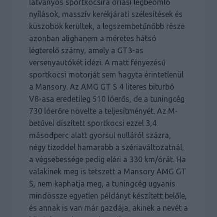
látványos sportkocsira óriási légbeömlő
nyílások, masszív kerékjárati szélesítések és
küszöbök kerültek, a legszembetűnőbb része
azonban alighanem a méretes hátsó
légterelő szárny, amely a GT3-as
versenyautókét idézi. A matt fényezésű
sportkocsi motorját sem hagyta érintetlenül
a Mansory. Az AMG GT S 4 literes biturbó
V8-asa eredetileg 510 lóerős, de a tuningcég
730 lóerőre növelte a teljesítményét. Az M-
betűvel díszített sportkocsi ezzel 3,4
másodperc alatt gyorsul nulláról százra,
négy tizeddel hamarabb a szériaváltozatnál,
a végsebessége pedig eléri a 330 km/órát. Ha
valakinek meg is tetszett a Mansory AMG GT
S, nem kaphatja meg, a tuningcég ugyanis
mindössze egyetlen példányt készített belőle,
és annak is van már gazdája, akinek a nevét a