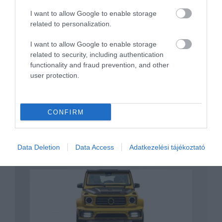
I want to allow Google to enable storage
related to personalization.
Mansory átiratot kapott az új Mercedes S
I want to allow Google to enable storage
osztály
related to security, including authentication
functionality and fraud prevention, and other
user protection.
CONFIRM
250 lóerővel több, 2 ajtóval kevesebb
Data Deletion
Data Access
Adatkezelési tájékoztató