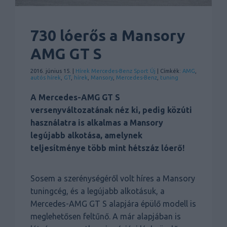
730 lóerős a Mansory
AMG GT S
2016. június 15. |
Hírek
Mercedes-Benz
Sport
Új
| Címkék:
AMG
,
autós hírek
,
GT
,
hírek
,
Mansory
,
Mercedes-Benz
,
tuning
A Mercedes-AMG GT S
versenyváltozatának néz ki, pedig közúti
használatra is alkalmas a Mansory
legújabb alkotása, amelynek
teljesítménye több mint hétszáz lóerő!
Sosem a szerénységéről volt híres a Mansory
tuningcég, és a legújabb alkotásuk, a
Mercedes-AMG GT S alapjára épülő modell is
meglehetősen feltűnő. A már alapjában is