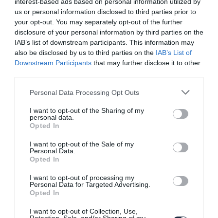
interest-based ads based on personal information utilized by
us or personal information disclosed to third parties prior to
your opt-out. You may separately opt-out of the further
disclosure of your personal information by third parties on the
IAB’s list of downstream participants. This information may
also be disclosed by us to third parties on the
IAB’s List of
Downstream Participants
that may further disclose it to other
third parties.
Carbonsaurus a Bentleyből
Please note that this website/app uses one or more Google
Personal Data Processing Opt Outs
services and may gather and store information including but
not limited to your visit or usage behaviour. You may click to
I want to opt-out of the Sharing of my
personal data.
grant or deny consent to Google and its third-party tags to
Opted In
use your data for below specified purposes in below Google
consent section.
I want to opt-out of the Sale of my
Personal Data.
Opted In
Ilyen a GLS Mansory-átirata
I want to opt-out of processing my
Personal Data for Targeted Advertising.
Opted In
I want to opt-out of Collection, Use,