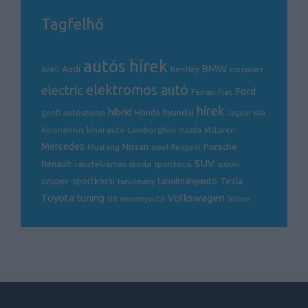
Tagfelhő
autós hírek
BMW
Audi
AMG
Bentley
crossover
electric
elektromos autó
Ford
Ferrari
Fiat
hírek
hibrid
hyundai
genfi autószalon
Honda
Kia
Jaguar
Lamborghini
koronavírus
kínai autó
mazda
McLaren
Mercedes
Porsche
Nissan
opel
Mustang
Peugeot
SUV
Renault
ráncfelvarrás
skoda
sportkocsi
suzuki
Tesla
szuper-sportkocsi
tanulmányautó
tanulmány
Volkswagen
Toyota
tuning
V8
Volvo
versenyautó