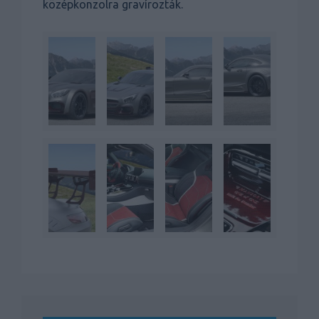
középkonzolra gravírozták.