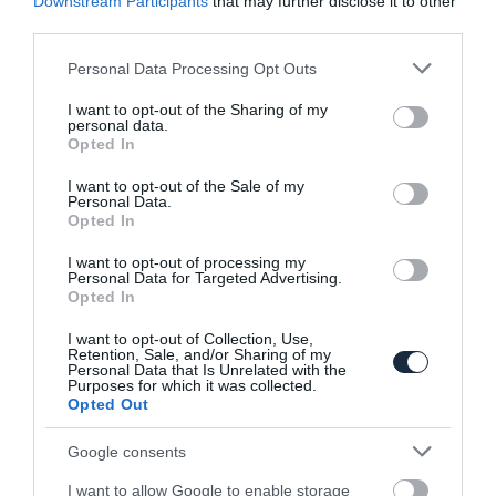
Downstream Participants
that may further disclose it to other
third parties.
Please note that this website/app uses one or more Google
Personal Data Processing Opt Outs
services and may gather and store information including but
not limited to your visit or usage behaviour. You may click to
I want to opt-out of the Sharing of my
personal data.
grant or deny consent to Google and its third-party tags to
Turbinás hibrid a Pininfarinától
Opted In
use your data for below specified purposes in below Google
consent section.
I want to opt-out of the Sale of my
Personal Data.
Opted In
I want to opt-out of processing my
Personal Data for Targeted Advertising.
Opted In
I want to opt-out of Collection, Use,
Búcsúzik a Ferrari 488 GTB, már be is
Retention, Sale, and/or Sharing of my
Personal Data that Is Unrelated with the
mutatkozott az utód
Purposes for which it was collected.
Opted Out
Google consents
I want to allow Google to enable storage