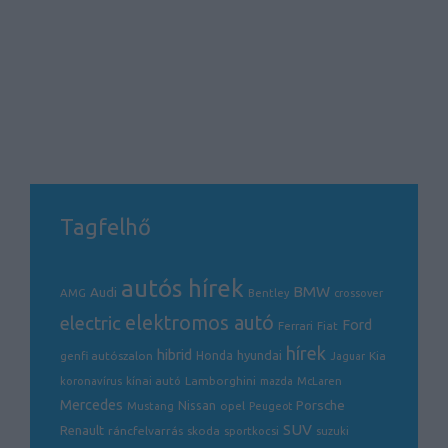
Tagfelhő
autós hírek
BMW
Audi
AMG
Bentley
crossover
electric
elektromos autó
Ford
Ferrari
Fiat
hírek
hibrid
hyundai
genfi autószalon
Honda
Kia
Jaguar
Lamborghini
koronavírus
kínai autó
mazda
McLaren
Mercedes
Porsche
Nissan
opel
Mustang
Peugeot
SUV
Renault
ráncfelvarrás
skoda
sportkocsi
suzuki