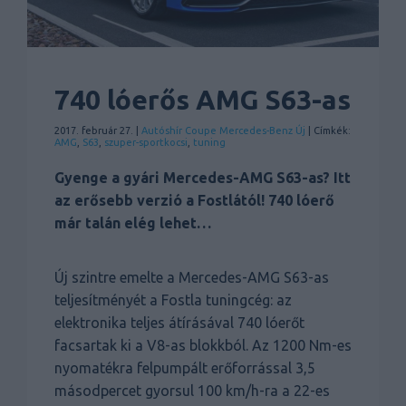
740 lóerős AMG S63-as
2017. február 27. |
Autóshír
Coupe
Mercedes-Benz
Új
| Címkék:
AMG
,
S63
,
szuper-sportkocsi
,
tuning
Gyenge a gyári Mercedes-AMG S63-as? Itt
az erősebb verzió a Fostlától! 740 lóerő
már talán elég lehet…
Új szintre emelte a Mercedes-AMG S63-as
teljesítményét a Fostla tuningcég: az
elektronika teljes átírásával 740 lóerőt
facsartak ki a V8-as blokkból. Az 1200 Nm-es
nyomatékra felpumpált erőforrással 3,5
másodpercet gyorsul 100 km/h-ra a 22-es