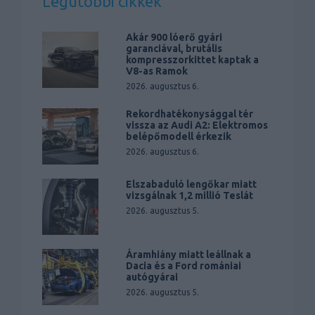
Legutóbbi cikkek
Akár 900 lóerő gyári
garanciával, brutális
kompresszorkittet kaptak a
V8-as Ramok
2026. augusztus 6.
Rekordhatékonysággal tér
vissza az Audi A2: Elektromos
belépőmodell érkezik
2026. augusztus 6.
Elszabaduló lengőkar miatt
vizsgálnak 1,2 millió Teslát
2026. augusztus 5.
Áramhiány miatt leállnak a
Dacia és a Ford romániai
autógyárai
2026. augusztus 5.