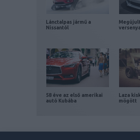
Lánctalpas jármű a
Megújult
Nissantól
verseny
58 éve az első amerikai
Laza kis
autó Kubába
mögött