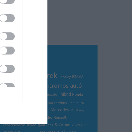
Tagfelhő
autós hírek
BMW
Audi
AMG
Bentley
electric
elektromos autó
crossover
hibrid
Ford
Ferrari
Fiat
genfi autószalon
Honda
hírek
hyundai
Kia
Jaguar
koronavírus
kínai autó
Mercedes
Lamborghini
mazda
McLaren
Mustang
Porsche
Nissan
Renault
opel
Peugeot
SUV
szuper-
ráncfelvarrás
skoda
sportkocsi
suzuki