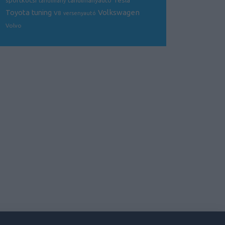
Tesla
sportkocsi
tanulmányautó
tanulmány
Volkswagen
Toyota
tuning
V8
versenyautó
Volvo