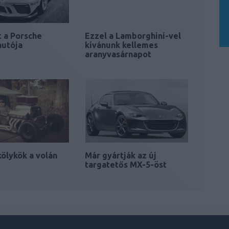
 a Porsche
Ezzel a Lamborghini-vel
autója
kívánunk kellemes
aranyvasárnapot
kölykök a volán
Már gyártják az új
targatetős MX-5-öst