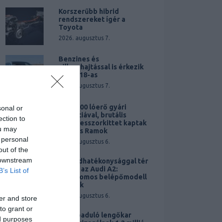
Korszerűbb hibrid
rendszereket ígér a
Toyota
2026. augusztus 7.
Benzines és
villanyhajtással is érkezik
az új 718-as
2026. augusztus 7.
Akár 900 lóerő gyári
sonal or
garanciával, brutális
ection to
kompresszorkittet kaptak
ou may
a V8-as Ramok
 personal
2026. augusztus 6.
out of the
 downstream
Rekordhatékonysággal tér
vissza az Audi A2:
B’s List of
Elektromos belépőmodell
érkezik
2026. augusztus 6.
er and store
to grant or
Elszabaduló lengőkar
ed purposes