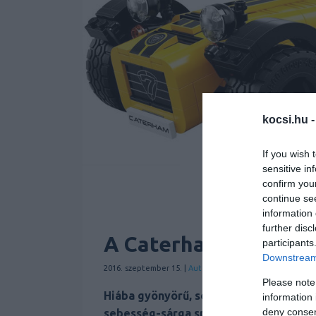
kocsi.hu 
If you wish 
sensitive in
confirm you
continue se
information 
further disc
A Caterham legendás
participants
Downstream 
2016. szeptember 15. |
Autóshír
Hírek
| Címkék:
caterham
Please note
Hiába gyönyörű, senki sem tudja vezet
information 
deny consent
sebesség-sárga sportkocsi ugyanis Leg