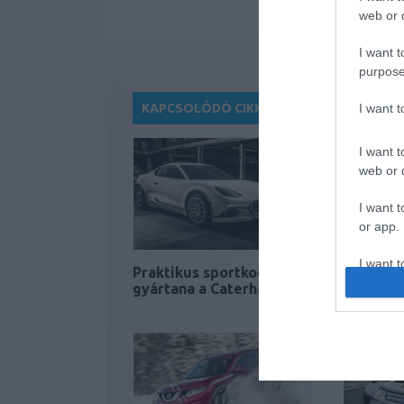
web or d
I want t
purpose
I want 
KAPCSOLÓDÓ CIKKEK
I want t
web or d
I want t
or app.
I want t
Praktikus sportkocsit
Személy
gyártana a Caterham
klasszik
I want t
authenti