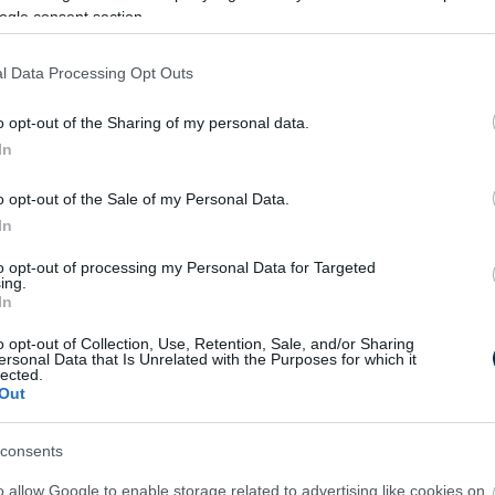
ogle consent section.
het összeszerelni a dán Lego gyár legújabb autós
l Data Processing Opt Outs
apjaira épülő Caterham Seven 10 centiméter széles
kerülhet a gyerekek és a gyűjtők polcaira. A 21307
o opt-out of the Sharing of my personal data.
 a boltokba, és egészen biztosan nagy siker lesz –
In
tanniában.
o opt-out of the Sale of my Personal Data.
In
to opt-out of processing my Personal Data for Targeted
ing.
In
o opt-out of Collection, Use, Retention, Sale, and/or Sharing
ersonal Data that Is Unrelated with the Purposes for which it
lected.
Out
consents
o allow Google to enable storage related to advertising like cookies on