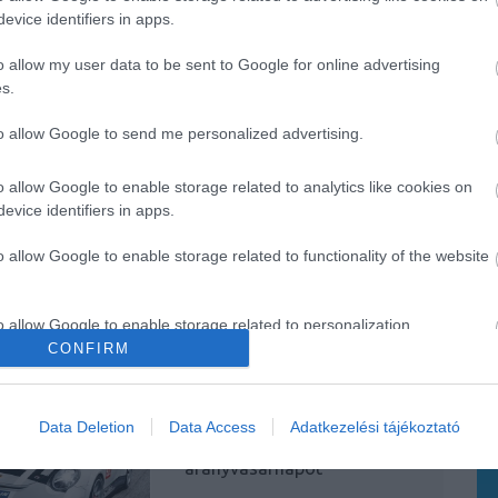
evice identifiers in apps.
o allow my user data to be sent to Google for online advertising
s.
to allow Google to send me personalized advertising.
o allow Google to enable storage related to analytics like cookies on
evice identifiers in apps.
o allow Google to enable storage related to functionality of the website
o allow Google to enable storage related to personalization.
re szabott
Japán cég vásárolta meg
CONFIRM
us sportkocsik
a Caterham márkát
o allow Google to enable storage related to security, including
cation functionality and fraud prevention, and other user protection.
Data Deletion
Data Access
Adatkezelési tájékoztató