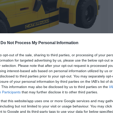
-
Do Not Process My Personal Information
to opt-out of the sale, sharing to third parties, or processing of your per
formation for targeted advertising by us, please use the below opt-out s
r selection. Please note that after your opt-out request is processed y
eing interest-based ads based on personal information utilized by us or
disclosed to third parties prior to your opt-out. You may separately opt-
losure of your personal information by third parties on the IAB’s list of
 autója – Legóból
. This information may also be disclosed by us to third parties on the
IA
Participants
that may further disclose it to other third parties.
,
LEGO
,
modellautó
,
Seven
 that this website/app uses one or more Google services and may gath
ni ezt a Caterham Seven 620 R modellt. A
including but not limited to your visit or usage behaviour. You may click 
 to Google and its third-party tags to use your data for below specifi
óból készült.