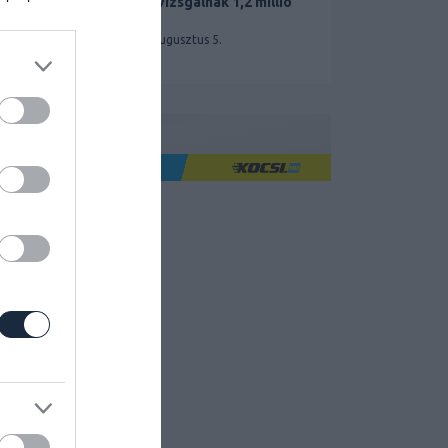
miatt vizsgálnak 1,2 millió
Teslát
2026. augusztus 5.
Ha jó élményre utazol