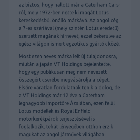
az biztos, hogy hallott már a Caterham Cars-
ról, mely 1972-ben nőtte ki magát Lotus
kereskedésből önálló márkává. Az angol cég
a 7-es szériával (mely szintén Lotus eredetű)
szerzett magának hírnevet, ezzel bekerülve az
egész világon ismert egzotikus gyártók közé.
Most ezen neves márka lelt új tulajdonosra,
miután a japán VT Holdings bejelentette,
hogy egy publikusan meg nem nevezett
összegért cserébe megvásárolja a céget.
Elsőre váratlan fordulatnak tűnik a dolog, de
a VT Holdings már 12 éve a Caterham
legnagyobb importőre Ázsiában, ezen felül
Lotus modellek és Royal Enfield
motorkerékpárok terjesztésével is
foglalkozik, tehát lényegében otthon érzik
magukat az angol járművek világában.