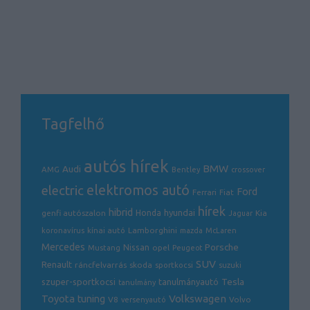
Tagfelhő
autós hírek
BMW
Audi
AMG
Bentley
crossover
electric
elektromos autó
Ford
Ferrari
Fiat
hírek
hibrid
hyundai
genfi autószalon
Honda
Kia
Jaguar
Lamborghini
koronavírus
kínai autó
mazda
McLaren
Mercedes
Porsche
Nissan
opel
Mustang
Peugeot
SUV
Renault
ráncfelvarrás
skoda
sportkocsi
suzuki
Tesla
szuper-sportkocsi
tanulmányautó
tanulmány
Volkswagen
Toyota
tuning
V8
Volvo
versenyautó