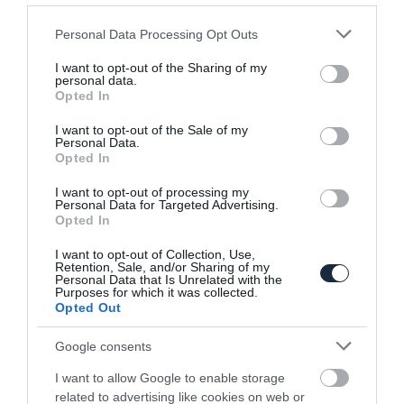
Please note that this website/app uses one or more Google
Personal Data Processing Opt Outs
services and may gather and store information including but
Személyre szabott klasszikus sportkocsik
not limited to your visit or usage behaviour. You may click to
I want to opt-out of the Sharing of my
personal data.
grant or deny consent to Google and its third-party tags to
Opted In
use your data for below specified purposes in below Google
consent section.
I want to opt-out of the Sale of my
Personal Data.
Opted In
I want to opt-out of processing my
Personal Data for Targeted Advertising.
Opted In
A Caterham legendás autója – Legóból
I want to opt-out of Collection, Use,
Retention, Sale, and/or Sharing of my
Personal Data that Is Unrelated with the
Purposes for which it was collected.
Opted Out
Google consents
I want to allow Google to enable storage
related to advertising like cookies on web or