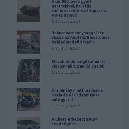
Akár 900 lóerő gyári
garanciával, brutális
kompresszorkittet kaptak a
V8-as Ramok
2026. augusztus 6.
Rekordhatékonysággal tér
vissza az Audi A2: Elektromos
belépőmodell érkezik
2026. augusztus 6.
Elszabaduló lengőkar miatt
vizsgálnak 1,2 millió Teslát
2026. augusztus 5.
Áramhiány miatt leállnak a
Dacia és a Ford romániai
autógyárai
2026. augusztus 5.
A Chery érkezett a KGM
segítségére