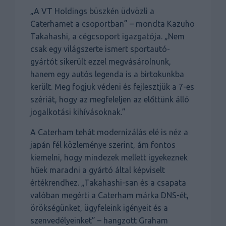
„A VT Holdings büszkén üdvözli a
Caterhamet a csoportban” – mondta Kazuho
Takahashi, a cégcsoport igazgatója. „Nem
csak egy világszerte ismert sportautó-
gyártót sikerült ezzel megvásárolnunk,
hanem egy autós legenda is a birtokunkba
került. Meg fogjuk védeni és fejlesztjük a 7-es
szériát, hogy az megfeleljen az előttünk álló
jogalkotási kihívásoknak.”
A Caterham tehát modernizálás elé is néz a
japán fél közleménye szerint, ám fontos
kiemelni, hogy mindezek mellett igyekeznek
hűek maradni a gyártó által képviselt
értékrendhez. „Takahashi-san és a csapata
valóban megérti a Caterham márka DNS-ét,
örökségünket, ügyfeleink igényeit és a
szenvedélyeinket” – hangzott Graham