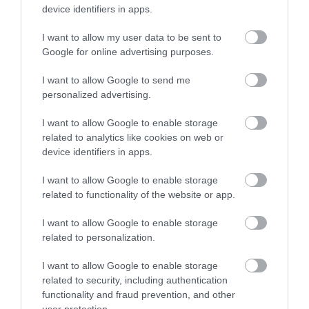
device identifiers in apps.
Teljesen megújul idén a Lotus kínálata
I want to allow my user data to be sent to
Google for online advertising purposes.
I want to allow Google to send me
personalized advertising.
I want to allow Google to enable storage
related to analytics like cookies on web or
Az Alpine alá került hivatalosan is a
device identifiers in apps.
Renault…
I want to allow Google to enable storage
related to functionality of the website or app.
I want to allow Google to enable storage
related to personalization.
I want to allow Google to enable storage
related to security, including authentication
functionality and fraud prevention, and other
Már jövőre megérkezhet a Lotus Esprit