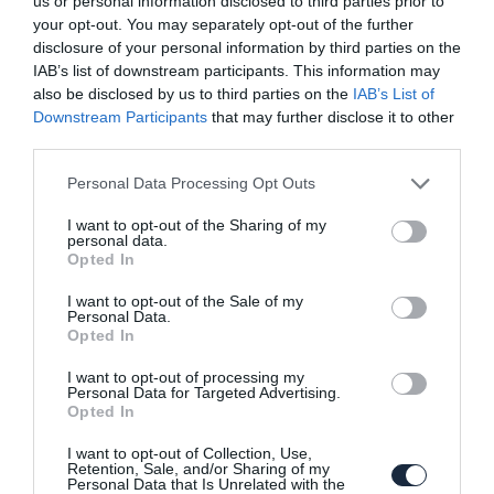
us or personal information disclosed to third parties prior to
your opt-out. You may separately opt-out of the further
disclosure of your personal information by third parties on the
IAB’s list of downstream participants. This information may
also be disclosed by us to third parties on the
IAB’s List of
Jövő héten mutatják be a Polestar
Downstream Participants
that may further disclose it to other
második modelljét,…
third parties.
Please note that this website/app uses one or more Google
Personal Data Processing Opt Outs
services and may gather and store information including but
not limited to your visit or usage behaviour. You may click to
I want to opt-out of the Sharing of my
personal data.
grant or deny consent to Google and its third-party tags to
Opted In
use your data for below specified purposes in below Google
consent section.
I want to opt-out of the Sale of my
Personal Data.
Opted In
Jövőbe mutató tanulmánnyal megy a
Polestar Genfbe
I want to opt-out of processing my
Personal Data for Targeted Advertising.
Opted In
I want to opt-out of Collection, Use,
Retention, Sale, and/or Sharing of my
Personal Data that Is Unrelated with the