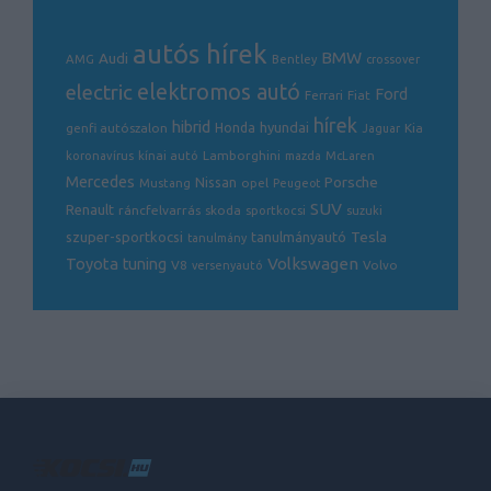
autós hírek
BMW
Audi
AMG
Bentley
crossover
electric
elektromos autó
Ford
Ferrari
Fiat
hírek
hibrid
hyundai
genfi autószalon
Honda
Kia
Jaguar
Lamborghini
koronavírus
kínai autó
mazda
McLaren
Mercedes
Porsche
Nissan
opel
Mustang
Peugeot
SUV
Renault
ráncfelvarrás
skoda
sportkocsi
suzuki
Tesla
szuper-sportkocsi
tanulmányautó
tanulmány
Volkswagen
Toyota
tuning
V8
Volvo
versenyautó