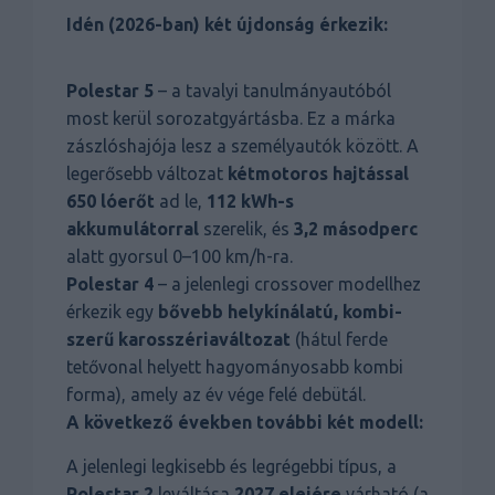
Idén (2026-ban) két újdonság érkezik:
Polestar 5
– a tavalyi tanulmányautóból
most kerül sorozatgyártásba. Ez a márka
zászlóshajója lesz a személyautók között. A
legerősebb változat
kétmotoros hajtással
650 lóerőt
ad le,
112 kWh-s
akkumulátorral
szerelik, és
3,2 másodperc
alatt gyorsul 0–100 km/h-ra.
Polestar 4
– a jelenlegi crossover modellhez
érkezik egy
bővebb helykínálatú, kombi-
szerű karosszériaváltozat
(hátul ferde
tetővonal helyett hagyományosabb kombi
forma), amely az év vége felé debütál.
A következő években további két modell:
A jelenlegi legkisebb és legrégebbi típus, a
Polestar 2
leváltása
2027 elejére
várható (a