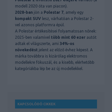
modell 2020 óta van piacon).
2028-ban
jön a
Polestar 7
, amely egy
kompakt SUV
lesz, várhatóan a Polestar 2-
vel azonos platformra épül.
A Polestar értékesítései folyamatosan nőnek:
2025-ben valamivel
több mint 60 ezer
autót
adtak el világszerte, ami
34%-os
növekedést
jelent az előző évhez képest. A
márka továbbra is kizárólag elektromos
modellekre fókuszál, és a kisebb, elérhetőbb
kategóriákba lép be az új modellekkel.
KAPCSOLÓDÓ CIKKEK