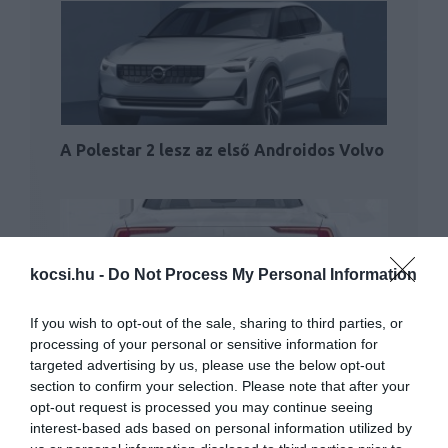
A Polestar 2 lesz az első Androidos Volvo
kocsi.hu -
Do Not Process My Personal Information
If you wish to opt-out of the sale, sharing to third parties, or
processing of your personal or sensitive information for
Kupéval nyit a Polestar
targeted advertising by us, please use the below opt-out
section to confirm your selection. Please note that after your
opt-out request is processed you may continue seeing
interest-based ads based on personal information utilized by