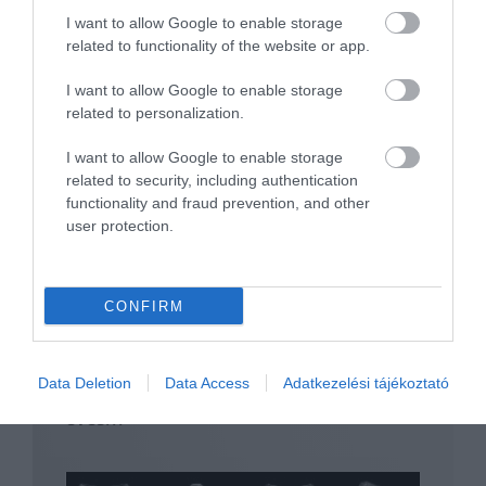
I want to allow Google to enable storage
related to functionality of the website or app.
I want to allow Google to enable storage
related to personalization.
I want to allow Google to enable storage
related to security, including authentication
Még pompásabb Rolls-Royce sorozat jön!
functionality and fraud prevention, and other
user protection.
CONFIRM
Data Deletion
Data Access
Adatkezelési tájékoztató
Egyedi Phantom modellel tiszteleg a 60
éves…