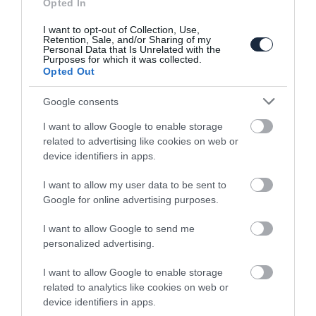
Opted In
Luxushajó közutakra
I want to opt-out of Collection, Use,
Retention, Sale, and/or Sharing of my
Personal Data that Is Unrelated with the
Purposes for which it was collected.
Opted Out
Google consents
I want to allow Google to enable storage
related to advertising like cookies on web or
device identifiers in apps.
Kimondottan erős évet zárt a Rolls-Royce
I want to allow my user data to be sent to
Google for online advertising purposes.
I want to allow Google to send me
personalized advertising.
I want to allow Google to enable storage
related to analytics like cookies on web or
Hogy kerül a Rolls-Royce a medencébe?
device identifiers in apps.