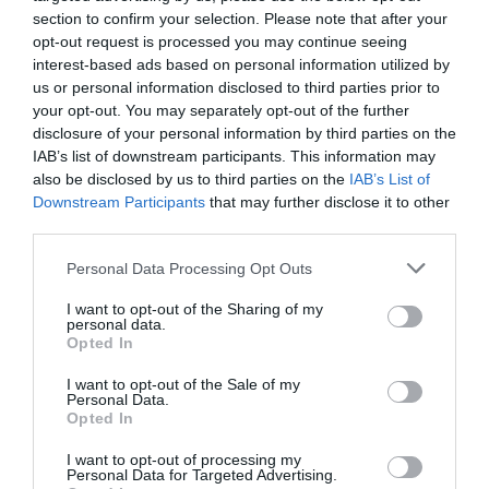
section to confirm your selection. Please note that after your
opt-out request is processed you may continue seeing
interest-based ads based on personal information utilized by
Klasszikus kabrió a Rolls-Royce-tól
us or personal information disclosed to third parties prior to
your opt-out. You may separately opt-out of the further
disclosure of your personal information by third parties on the
IAB’s list of downstream participants. This information may
also be disclosed by us to third parties on the
IAB’s List of
Downstream Participants
that may further disclose it to other
third parties.
Please note that this website/app uses one or more Google
Personal Data Processing Opt Outs
services and may gather and store information including but
Már tesztelik a jövő Rolls-Royce-ait
not limited to your visit or usage behaviour. You may click to
I want to opt-out of the Sharing of my
personal data.
grant or deny consent to Google and its third-party tags to
Opted In
use your data for below specified purposes in below Google
consent section.
I want to opt-out of the Sale of my
Personal Data.
Opted In
I want to opt-out of processing my
Personal Data for Targeted Advertising.