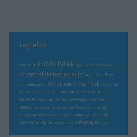
Tagfelhő
autós hírek
BMW
Audi
AMG
Bentley
crossover
electric
elektromos autó
Ford
Ferrari
Fiat
hírek
hibrid
hyundai
genfi autószalon
Honda
Kia
Jaguar
Lamborghini
koronavírus
kínai autó
mazda
McLaren
Mercedes
Porsche
Nissan
opel
Mustang
Peugeot
SUV
Renault
ráncfelvarrás
skoda
sportkocsi
suzuki
Tesla
szuper-sportkocsi
tanulmányautó
tanulmány
Volkswagen
Toyota
tuning
V8
Volvo
versenyautó