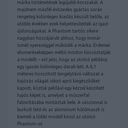
márka történetének legújabb korszakát. A
majdnem másfél évtizedes gyártás során
rengeteg különleges kiadás készült belőle, az
utóbbi években ezek helyettesítették az igazi
újdonságokat. A Phantom tartós sikere
nagyban hozzájárult ahhoz, hogy immár
ismét nyereséggel működik a márka. Érdemei
elismeréseképpen méltó módon búcsúztatják
a modellt – ezt jelzi, hogy az utolsó példány
egy igazán különleges darab lett. A 6,1
méteres hosszított tengelytávú változat a
hajózás világát idéző apró kiegészítőket
kapott, köztük például egy kézzel készített
hajós képet is, amelyet a műszerfal
faborításába mintáztak bele. A vászonnal is
burkolt tető és az alumínium hűtőmaszk is
kiemeli a többi modell közül az utolsó
Phantom-ot.