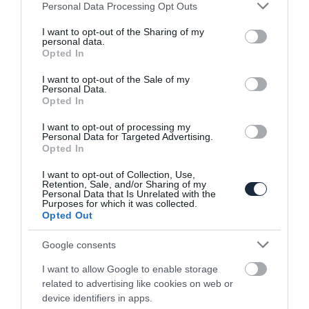
Please note that this website/app uses one or more Google
Personal Data Processing Opt Outs
services and may gather and store information including but
not limited to your visit or usage behaviour. You may click to
I want to opt-out of the Sharing of my
personal data.
grant or deny consent to Google and its third-party tags to
Opted In
use your data for below specified purposes in below Google
consent section.
I want to opt-out of the Sale of my
Personal Data.
Opted In
A digitális érintőfelület hibája miatt
hívnak vissza…
I want to opt-out of processing my
Personal Data for Targeted Advertising.
Opted In
I want to opt-out of Collection, Use,
Retention, Sale, and/or Sharing of my
Personal Data that Is Unrelated with the
Purposes for which it was collected.
Opted Out
Google consents
Itt a legerősebb széria Peugeot, ami
I want to allow Google to enable storage
mellesleg egy…
related to advertising like cookies on web or
device identifiers in apps.