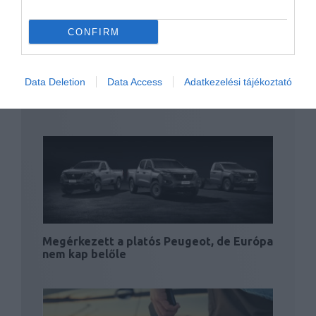
CONFIRM
Data Deletion
Data Access
Adatkezelési tájékoztató
Új emblémával és piaci
újrapozicionálással vág neki…
Megérkezett a platós Peugeot, de Európa
nem kap belőle