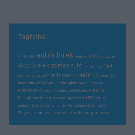
Tagfelhő
autós hírek
BMW
Audi
AMG
Bentley
crossover
electric
elektromos autó
Ford
Ferrari
Fiat
hírek
hibrid
hyundai
genfi autószalon
Honda
Kia
Jaguar
Lamborghini
koronavírus
kínai autó
mazda
McLaren
Mercedes
Porsche
Nissan
opel
Mustang
Peugeot
SUV
Renault
ráncfelvarrás
skoda
sportkocsi
suzuki
Tesla
szuper-sportkocsi
tanulmányautó
tanulmány
Volkswagen
Toyota
tuning
V8
Volvo
versenyautó