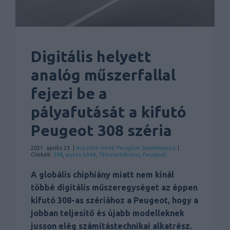
Digitális helyett
analóg műszerfallal
fejezi be a
pályafutását a kifutó
Peugeot 308 széria
2021. április 23. |
Autóshír
Hírek
Peugeot
Személyauto
|
Címkék:
308
,
autós hírek
,
félvezetőhiány
,
Peugeot
A globális chiphiány miatt nem kínál
többé digitális műszeregységet az éppen
kifutó 308-as szériához a Peugeot, hogy a
jobban teljesítő és újabb modelleknek
jusson elég számítástechnikai alkatrész.