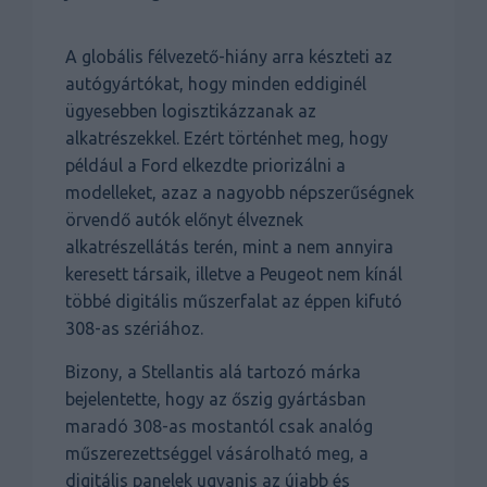
A globális félvezető-hiány arra készteti az
autógyártókat, hogy minden eddiginél
ügyesebben logisztikázzanak az
alkatrészekkel. Ezért történhet meg, hogy
például a Ford elkezdte priorizálni a
modelleket, azaz a nagyobb népszerűségnek
örvendő autók előnyt élveznek
alkatrészellátás terén, mint a nem annyira
keresett társaik, illetve a Peugeot nem kínál
többé digitális műszerfalat az éppen kifutó
308-as szériához.
Bizony, a Stellantis alá tartozó márka
bejelentette, hogy az őszig gyártásban
maradó 308-as mostantól csak analóg
műszerezettséggel vásárolható meg, a
digitális panelek ugyanis az újabb és