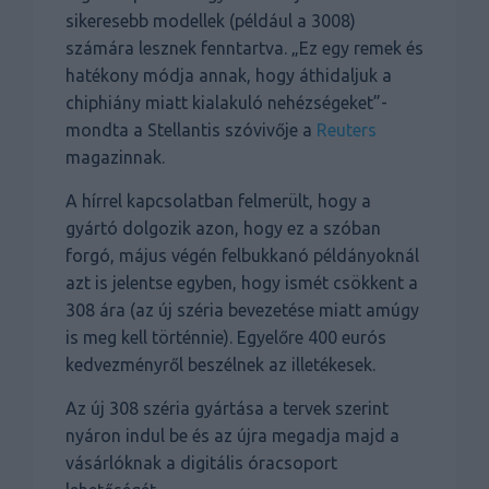
sikeresebb modellek (például a 3008)
számára lesznek fenntartva. „Ez egy remek és
hatékony módja annak, hogy áthidaljuk a
chiphiány miatt kialakuló nehézségeket”-
mondta a Stellantis szóvivője a
Reuters
magazinnak.
A hírrel kapcsolatban felmerült, hogy a
gyártó dolgozik azon, hogy ez a szóban
forgó, május végén felbukkanó példányoknál
azt is jelentse egyben, hogy ismét csökkent a
308 ára (az új széria bevezetése miatt amúgy
is meg kell történnie). Egyelőre 400 eurós
kedvezményről beszélnek az illetékesek.
Az új 308 széria gyártása a tervek szerint
nyáron indul be és az újra megadja majd a
vásárlóknak a digitális óracsoport