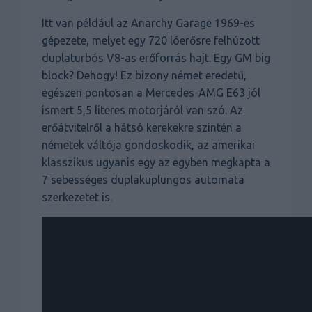
Itt van például az Anarchy Garage 1969-es
gépezete, melyet egy 720 lóerősre felhúzott
duplaturbós V8-as erőforrás hajt. Egy GM big
block? Dehogy! Ez bizony német eredetű,
egészen pontosan a Mercedes-AMG E63 jól
ismert 5,5 literes motorjáról van szó. Az
erőátvitelről a hátsó kerekekre szintén a
németek váltója gondoskodik, az amerikai
klasszikus ugyanis egy az egyben megkapta a
7 sebességes duplakuplungos automata
szerkezetet is.