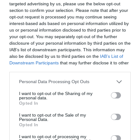
targeted advertising by us, please use the below opt-out
section to confirm your selection. Please note that after your
opt-out request is processed you may continue seeing
interest-based ads based on personal information utilized by
us or personal information disclosed to third parties prior to
Késik az elektromos Ford Mustang piaci
your opt-out. You may separately opt-out of the further
bevezetése
disclosure of your personal information by third parties on the
IAB’s list of downstream participants. This information may
also be disclosed by us to third parties on the
IAB’s List of
Downstream Participants
that may further disclose it to other
third parties.
Please note that this website/app uses one or more Google
Personal Data Processing Opt Outs
services and may gather and store information including but
not limited to your visit or usage behaviour. You may click to
I want to opt-out of the Sharing of my
personal data.
grant or deny consent to Google and its third-party tags to
Opted In
Legutóbbi cikkek
use your data for below specified purposes in below Google
consent section.
I want to opt-out of the Sale of my
Personal Data.
Korszerűbb hibrid
Opted In
rendszereket ígér a Toyota
2026. augusztus 7.
I want to opt-out of processing my