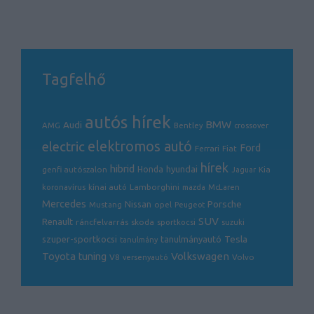
Tagfelhő
autós hírek
BMW
Audi
AMG
Bentley
crossover
electric
elektromos autó
Ford
Ferrari
Fiat
hírek
hibrid
hyundai
genfi autószalon
Honda
Kia
Jaguar
Lamborghini
koronavírus
kínai autó
mazda
McLaren
Mercedes
Porsche
Nissan
opel
Mustang
Peugeot
SUV
Renault
ráncfelvarrás
skoda
sportkocsi
suzuki
Tesla
szuper-sportkocsi
tanulmányautó
tanulmány
Volkswagen
Toyota
tuning
V8
Volvo
versenyautó