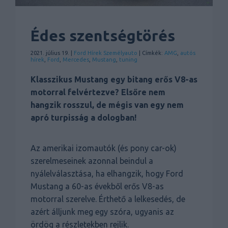
Édes szentségtörés
2021. július 19. |
Ford
Hírek
Személyauto
| Címkék:
AMG
,
autós
hírek
,
Ford
,
Mercedes
,
Mustang
,
tuning
Klasszikus Mustang egy bitang erős V8-as
motorral felvértezve? Elsőre nem
hangzik rosszul, de mégis van egy nem
apró turpisság a dologban!
Az amerikai izomautók (és pony car-ok)
szerelmeseinek azonnal beindul a
nyálelválasztása, ha elhangzik, hogy Ford
Mustang a 60-as évekből erős V8-as
motorral szerelve. Érthető a lelkesedés, de
azért álljunk meg egy szóra, ugyanis az
ördög a részletekben rejlik.