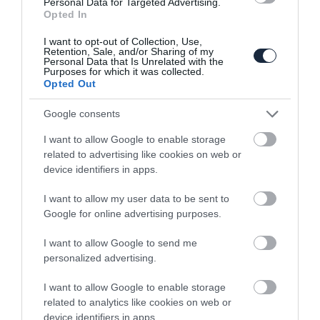
Personal Data for Targeted Advertising.
Opted In
Benzines és villanyhajtással is
érkezik az új 718-as
I want to opt-out of Collection, Use,
Retention, Sale, and/or Sharing of my
2026. augusztus 7.
Personal Data that Is Unrelated with the
Purposes for which it was collected.
Opted Out
Akár 900 lóerő gyári
garanciával, brutális
Google consents
kompresszorkittet kaptak a
V8-as Ramok
I want to allow Google to enable storage
2026. augusztus 6.
related to advertising like cookies on web or
device identifiers in apps.
Rekordhatékonysággal tér
vissza az Audi A2: Elektromos
I want to allow my user data to be sent to
belépőmodell érkezik
Google for online advertising purposes.
2026. augusztus 6.
I want to allow Google to send me
Elszabaduló lengőkar miatt
personalized advertising.
vizsgálnak 1,2 millió Teslát
2026. augusztus 5.
I want to allow Google to enable storage
related to analytics like cookies on web or
device identifiers in apps.