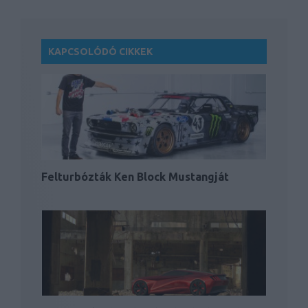
KAPCSOLÓDÓ CIKKEK
Felturbózták Ken Block Mustangját