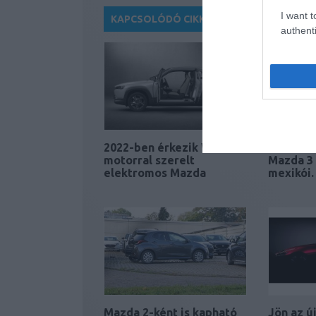
I want t
KAPCSOLÓDÓ CIKKEK
authenti
2022-ben érkezik Wankel-
Hivatalo
motorral szerelt
Mazda 3 
elektromos Mazda
mexikói
Mazda 2-ként is kapható
Jön az ú