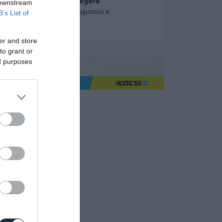
segítségére
 downstream
2026. augusztus 4.
B’s List of
er and store
to grant or
ed purposes
Ha jó élményre utazol