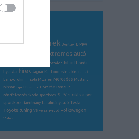
Tagfelhő
autós hírek
BMW
Audi
AMG
Bentley
electric
elektromos autó
crossover
hibrid
Ford
Ferrari
Fiat
genfi autószalon
Honda
hírek
hyundai
Kia
Jaguar
koronavírus
kínai autó
Mercedes
Lamborghini
mazda
McLaren
Mustang
Porsche
Nissan
Renault
opel
Peugeot
SUV
szuper-
ráncfelvarrás
skoda
sportkocsi
suzuki
Tesla
sportkocsi
tanulmányautó
tanulmány
Volkswagen
Toyota
tuning
V8
versenyautó
Volvo