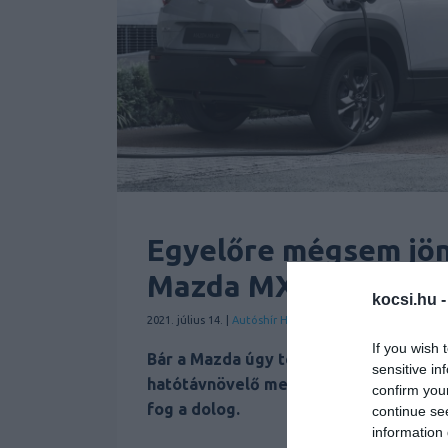
Egyelőre mégsem jö
Mazda MX-30
kocsi.hu 
2021. július 14. |
Autóshír
Hírek
Mazda
SUV
Személyauto
|
If you wish 
Bár a Mazda úgy tervezte, hogy már j
sensitive in
hatótávnövelő megoldásként használó 
confirm you
fog a dolog.
continue se
information 