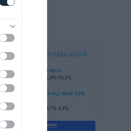
Kedvező finanszírozási akciók
Mazda akció
THM: 6,8%-30,2%
MAZDA ALL MAX 4,9%
akció
THM: 4,1%-4,9%