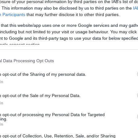
losure of your personal information by third parties on the IAB’s list of
dobásakor már azt ígérte a japán gyártó, hogy
. This information may also be disclosed by us to third parties on the
IA
, hatótávnövelt változat is. Később még több
Participants
that may further disclose it to other third parties.
tor nagy visszatérése a köztudatba, lényegében egy
 that this website/app uses one or more Google services and may gath
2022 elején!
including but not limited to your visit or usage behaviour. You may click 
 to Google and its third-party tags to use your data for below specifi
v, ami most gyökeresen változott meg. A Mazda
ogle consent section.
nak adott interjúban árulta el, hogy mégsem jön
előre még nincs pontos dátum, hogy mikor kerülhet
l Data Processing Opt Outs
o opt-out of the Sharing of my personal data.
égsem sikerült összerakni egy újgenerációs
In
ne kellő biztonsággal ellátni a feladatot? A
 Arra hivatkoznak, hogy a hatótávnövelt MX-30 jóval
o opt-out of the Sale of my Personal Data.
artalmazzon, mint a kizárólag villanyos változat,
In
ává tenné az autót.
to opt-out of processing my Personal Data for Targeted
ing.
érgetéseknél, hogy mostanra már elérhető lesz az
In
y nagyobb hatótávot ígér kisebb fizikai méretek
igazán történt meg, így marad a kizárólag
o opt-out of Collection, Use, Retention, Sale, and/or Sharing