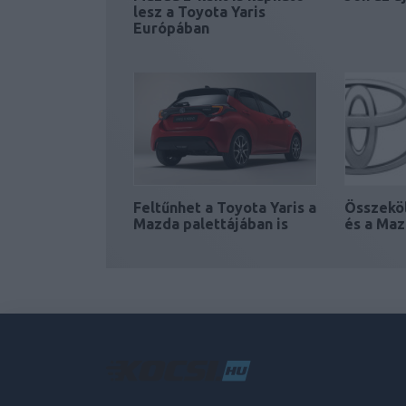
lesz a Toyota Yaris
Európában
Feltűnhet a Toyota Yaris a
Összeköl
Mazda palettájában is
és a Ma