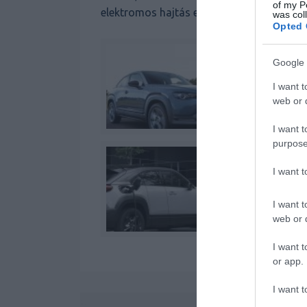
of my P
elektromos hajtás eléggé csekélyke 200 k
was col
Opted 
Google 
I want t
web or d
I want t
purpose
I want 
I want t
web or d
I want t
or app.
I want t