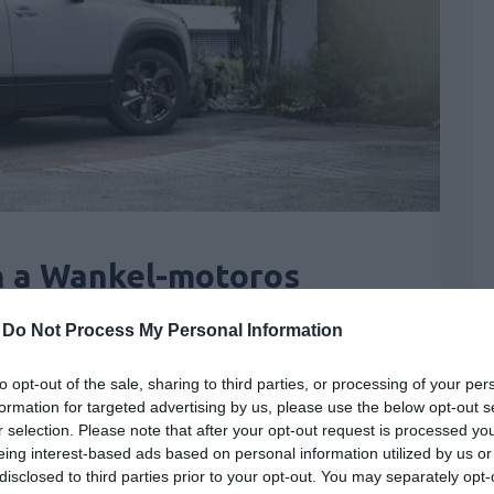
n a Wankel-motoros
-
Do Not Process My Personal Information
 Címkék:
autós hírek
,
mazda
,
MX-30
to opt-out of the sale, sharing to third parties, or processing of your per
övőre piacra dobja a Wankel-motort
formation for targeted advertising by us, please use the below opt-out s
MX30-at, most mégis bejelentették, hogy késni
r selection. Please note that after your opt-out request is processed y
eing interest-based ads based on personal information utilized by us or
disclosed to third parties prior to your opt-out. You may separately opt-