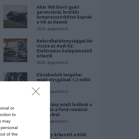
Akár 900 lóerő gyári
garanciával, brutális
kompresszorkittet kaptak
a V8-as Ramok
2026. augusztus 6.
Rekordhatékonysággal tér
vissza az Audi A2:
Elektromos belépőmodell
érkezik
2026. augusztus 6.
Elszabaduló lengőkar
miatt vizsgálnak 1,2 millió
Teslát
2026. augusztus 5.
Áramhiány miatt leállnak a
sonal or
Dacia és a Ford romániai
ection to
autógyárai
ou may
2026. augusztus 5.
 personal
out of the
A Chery érkezett a KGM