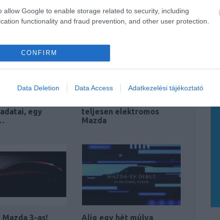
o allow Google to enable storage related to security, including
cation functionality and fraud prevention, and other user protection.
CONFIRM
Data Deletion
Data Access
Adatkezelési tájékoztató
sak a turbós
Jövőre mutatkozik be a
adatai, egy
teljesen elektromos
…
Mazda
j Mazda 3-as!
Alig egy hét múlva