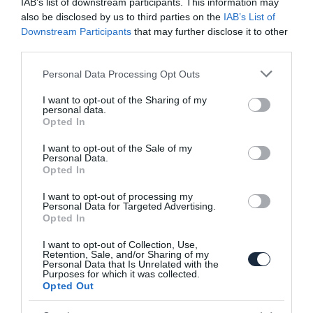
IAB’s list of downstream participants. This information may
also be disclosed by us to third parties on the
IAB’s List of
Downstream Participants
that may further disclose it to other
third parties.
Please note that this website/app uses one or more Google
Personal Data Processing Opt Outs
services and may gather and store information including but
not limited to your visit or usage behaviour. You may click to
I want to opt-out of the Sharing of my
personal data.
grant or deny consent to Google and its third-party tags to
160 lóerős lesz a konnektoros hibrid
Opted In
use your data for below specified purposes in below Google
Renault Captur
consent section.
I want to opt-out of the Sale of my
Personal Data.
Opted In
I want to opt-out of processing my
Personal Data for Targeted Advertising.
Opted In
I want to opt-out of Collection, Use,
Retention, Sale, and/or Sharing of my
Personal Data that Is Unrelated with the
Erősebb változat az Audi Q2-esből
Purposes for which it was collected.
Opted Out