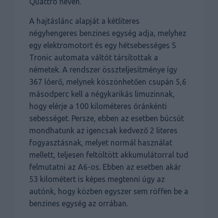
Quattro néven.
A hajtáslánc alapját a kétliteres
négyhengeres benzines egység adja, melyhez
egy elektromotort és egy hétsebességes S
Tronic automata váltót társítottak a
németek. A rendszer összteljesítménye így
367 lóerő, melynek köszönhetően csupán 5,6
másodperc kell a négykarikás limuzinnak,
hogy elérje a 100 kilométeres óránkénti
sebességet. Persze, ebben az esetben búcsút
mondhatunk az igencsak kedvező 2 literes
fogyasztásnak, melyet normál használat
mellett, teljesen feltöltött akkumulátorral tud
felmutatni az A6-os. Ebben az esetben akár
53 kilométert is képes megtenni úgy az
autónk, hogy közben egyszer sem röffen be a
benzines egység az orrában.