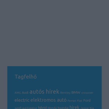
Tagfelhő
autós hírek
BMW
Audi
AMG
Bentley
crossover
electric
elektromos autó
Ford
Ferrari
Fiat
hírek
hibrid
hyundai
genfi autószalon
Honda
Kia
Jaguar