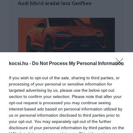
Audi hibrid áradat lesz Genfben
Konnektoros hibridként is kapható a
kocsi.hu -
Do Not Process My Personal Information
Lamborghini Urus
If you wish to opt-out of the sale, sharing to third parties, or
processing of your personal or sensitive information for
targeted advertising by us, please use the below opt-out
section to confirm your selection. Please note that after your
opt-out request is processed you may continue seeing
interest-based ads based on personal information utilized by
us or personal information disclosed to third parties prior to
your opt-out. You may separately opt-out of the further
Megújult az Audi A3
disclosure of your personal information by third parties on the