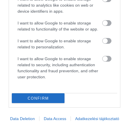
related to analytics like cookies on web or
device identifiers in apps.
Már több hibridet ad el a Ferrari, mint
nem…
I want to allow Google to enable storage
related to functionality of the website or app.
I want to allow Google to enable storage
related to personalization.
I want to allow Google to enable storage
related to security, including authentication
functionality and fraud prevention, and other
user protection.
Még ebben a hónapban megérkezik az új
szuper Ferrari
CONFIRM
Data Deletion
Data Access
Adatkezelési tájékoztató