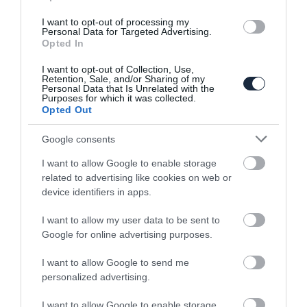
I want to opt-out of processing my
Personal Data for Targeted Advertising.
Opted In
Gyárat bővít a Ferrari a villanyosítás
jegyében
I want to opt-out of Collection, Use,
Retention, Sale, and/or Sharing of my
Personal Data that Is Unrelated with the
Purposes for which it was collected.
Opted Out
Google consents
I want to allow Google to enable storage
related to advertising like cookies on web or
device identifiers in apps.
Megint a Le Mans legmagasabb
géposztályában…
I want to allow my user data to be sent to
Google for online advertising purposes.
I want to allow Google to send me
personalized advertising.
I want to allow Google to enable storage