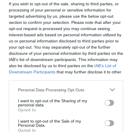
If you wish to opt-out of the sale, sharing to third parties, or
processing of your personal or sensitive information for
targeted advertising by us, please use the below opt-out
section to confirm your selection. Please note that after your
A Ferrari üdvözli az EU döntését, de nem
opt-out request is processed you may continue seeing
állnak le a…
interest-based ads based on personal information utilized by
us or personal information disclosed to third parties prior to
your opt-out. You may separately opt-out of the further
disclosure of your personal information by third parties on the
IAB’s list of downstream participants. This information may
also be disclosed by us to third parties on the
IAB’s List of
Downstream Participants
that may further disclose it to other
third parties.
Please note that this website/app uses one or more Google
A Ferrari még mindig nem tervez teljesen
Personal Data Processing Opt Outs
elektromos autót
services and may gather and store information including but
not limited to your visit or usage behaviour. You may click to
I want to opt-out of the Sharing of my
personal data.
grant or deny consent to Google and its third-party tags to
Opted In
use your data for below specified purposes in below Google
consent section.
I want to opt-out of the Sale of my
Personal Data.
Opted In