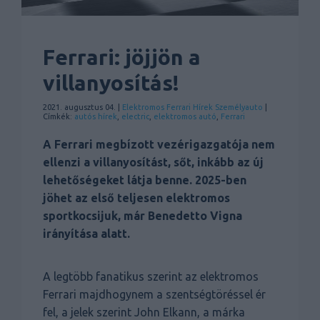
Ferrari: jöjjön a
villanyosítás!
2021. augusztus 04. |
Elektromos
Ferrari
Hírek
Személyauto
|
Címkék:
autós hírek
,
electric
,
elektromos autó
,
Ferrari
A Ferrari megbízott vezérigazgatója nem
ellenzi a villanyosítást, sőt, inkább az új
lehetőségeket látja benne. 2025-ben
jöhet az első teljesen elektromos
sportkocsijuk, már Benedetto Vigna
irányítása alatt.
A legtöbb fanatikus szerint az elektromos
Ferrari majdhogynem a szentségtöréssel ér
fel, a jelek szerint John Elkann, a márka