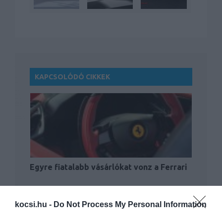
KAPCSOLÓDÓ CIKKEK
Egyre fiatalabb vásárlókat vonz a Ferrari
kocsi.hu -
Do Not Process My Personal Information