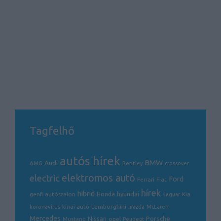
Tagfelhő
autós hírek
BMW
Audi
AMG
Bentley
crossover
electric
elektromos autó
Ford
Ferrari
Fiat
hírek
hibrid
hyundai
genfi autószalon
Honda
Kia
Jaguar
Lamborghini
koronavírus
kínai autó
mazda
McLaren
Mercedes
Porsche
Nissan
opel
Mustang
Peugeot