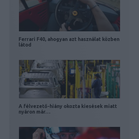
Ferrari F40, ahogyan azt használat közben
látod
A félvezető-hiány okozta kiesések miatt
nyáron már…