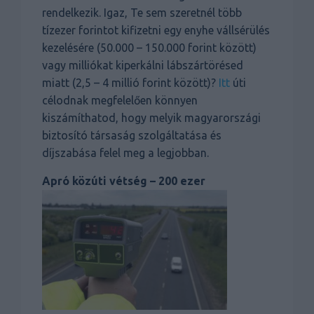
rendelkezik. Igaz, Te sem szeretnél több
tízezer forintot kifizetni egy enyhe vállsérülés
kezelésére (50.000 – 150.000 forint között)
vagy milliókat kiperkálni lábszártörésed
miatt (2,5 – 4 millió forint között)?
Itt
úti
célodnak megfelelően könnyen
kiszámíthatod, hogy melyik magyarországi
biztosító társaság szolgáltatása és
díjszabása felel meg a legjobban.
Apró közúti vétség – 200 ezer