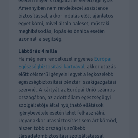
esetén milyen szolgáltatás vehető igénybe.
Amennyiben nem rendelkezel assistance
biztosítással, akkor indulás előtt ajánlatos
egyet kötni, mivel általa baleset, műszaki
meghibásodás, lopás és önhiba esetén
azonnali a segítség.
Lábtörés 4 milla
Ha még nem rendelkezel ingyenes
Európai
Egészségbiztosítási kártyával
, akkor utazás
előtt célszerű igényelni egyet a legközelebbi
egészségbiztosítási pénztári szakigazgatási
szervnél. A kártyát az Európai Unió számos
országában, az adott állam egészségügyi
szolgáltatója által nyújtható ellátások
igénybevétele esetén lehet felhasználni.
Ugyanakkor utasbiztosítást sem árt kötnöd,
hiszen több ország is szűkebb
társadalombiztosítási szolgáltatással