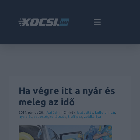
Ha végre itt a nyár és
meleg az idő
2014. június 20. |
Autóshír
| Címkék:
biztosítás
,
külföld
,
nyár
,
nyaralás
,
sebességkorlátozás
,
traffipax
,
zöldkártya