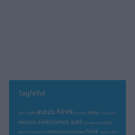
Tagfelhő
autós hírek
BMW
Audi
AMG
Bentley
crossover
electric
elektromos autó
Ford
Ferrari
Fiat
hírek
hibrid
hyundai
genfi autószalon
Honda
Kia
Jaguar