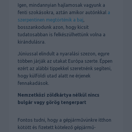
Igen, mindannyian hajlamosak vagyunk a
fenti szokásokra, aztán amikor autónkkal
a
szerpentinen megtörténik a baj
,
bosszankodunk azon, hogy kicsit
tudatosabban is felkészülhettünk volna a
kirándulásra.
Júniussal elindult a nyaralási szezon, egyre
többen járják az utakat Európa szerte. Éppen
ezért az alábbi tippekkel szeretnénk segíteni,
hogy külföldi utad alatt ne érjenek
fennakadások.
Nemzetközi zöldkártya nélkül nincs
bulgár vagy görög tengerpart
Fontos tudni, hogy a gépjárművünkre itthon
kötött és fizetett kötelező gépjármű-