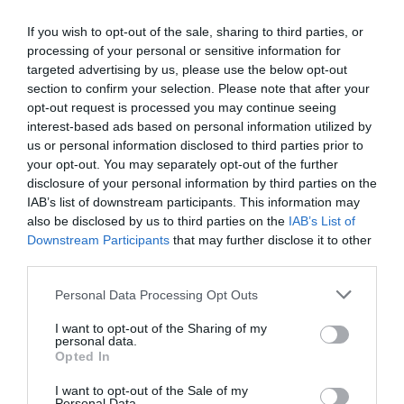
végeztével, a kiszabott bírság befizetése után
kaphat vissza.
Olaszországban
is szigorúan
If you wish to opt-out of the sale, sharing to third parties, or
processing of your personal or sensitive information for
büntetik a gyorshajtást, 10 km/h-val való
targeted advertising by us, please use the below opt-out
túllépéskor már 38 eurós (kb. 11.700 forint) a
section to confirm your selection. Please note that after your
bírság, de ez szélsőséges esetekben több
opt-out request is processed you may continue seeing
ezer euró is lehet. Ugyanitt a vezetés közben
interest-based ads based on personal information utilized by
kézben tartott mobiltelefon használatát 150
us or personal information disclosed to third parties prior to
– 600 euró (46.000 – 185.000 forint) között,
your opt-out. You may separately opt-out of the further
disclosure of your personal information by third parties on the
míg a piros lámpánál történő áthajtást 160 –
IAB’s list of downstream participants. This information may
650 euró (49.000 – 200.000 forint) között
also be disclosed by us to third parties on the
IAB’s List of
büntetik.
Downstream Participants
that may further disclose it to other
third parties.
+TIPP
Please note that this website/app uses one or more Google
Personal Data Processing Opt Outs
Tudtad, hogy Konzuli Szolgálat
oldalán
services and may gather and store information including but
rengeteg információt megtalálhatsz az egyes
not limited to your visit or usage behaviour. You may click to
I want to opt-out of the Sharing of my
personal data.
grant or deny consent to Google and its third-party tags to
országokról? Járj utána mire érvényes hazai
Opted In
use your data for below specified purposes in below Google
egészségügyi biztosításod, milyen
consent section.
I want to opt-out of the Sale of my
közlekedési szokásokkal rendelkezik
Personal Data.