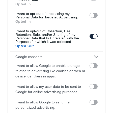
célországod vagy mennyibe fájna egy
Opted In
szabálysértés.
I want to opt-out of processing my
Personal Data for Targeted Advertising.
Opted In
I want to opt-out of Collection, Use,
Retention, Sale, and/or Sharing of my
Personal Data that Is Unrelated with the
Purposes for which it was collected.
Opted Out
Google consents
I want to allow Google to enable storage
KAPCSOLÓDÓ CIKKEK
related to advertising like cookies on web or
device identifiers in apps.
I want to allow my user data to be sent to
Google for online advertising purposes.
I want to allow Google to send me
personalized advertising.
Mindenki nyugodjon le - megint esik a hó