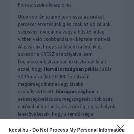
Forrás: szolnokinaplo.hu
Utunk során számoljuk vissza az órákat,
perceket érkezésünkig és csak az úti célunk
szépsége, nyugalma vagy a hűsítő hideg
vízben való csobbanásunk képzete motivál.
Alig várjuk, hogy szállásunkra érjünk és
sokszor a KRESZ szabályaival sem
foglalkozunk. Azonban jó tisztában lenni
azzal, hogy
Horvátországban
például akár
500 kunára (kb. 20.000 forintra) is
megbírságolhatnak egy kisebb
szabálysértésért.
Görögországban
a
sebességkorlátozás megszegését több száz
euróval büntethetik, és a görög jogszabályok
lehetővé teszik, hogy a rendőrség a
rendszámtáblákat a gépjárműről eltávolítsa,
melyeket a tulajdonos csak az eljárás
kocsi.hu -
Do Not Process My Personal Information