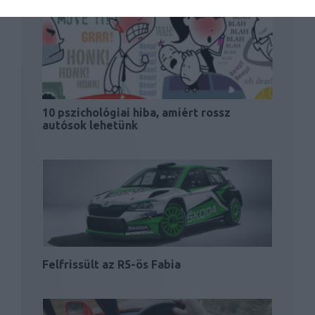
10 pszichológiai hiba, amiért rossz
autósok lehetünk
Felfrissült az R5-ös Fabia