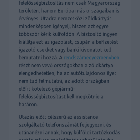
felelősségbiztosítás nem csak Magyarország
területén, hanem Európa más országaiban is
érvényes. Utadra nemzetközi zöldkártyát
mindenképpen igényelj, hiszen azt egyre
többször kérik külföldön. A biztosító ingyen
kiállítja ezt az igazolást, csupán a befizetést
igazoló csekket vagy banki kivonatot kell
bemutatni hozzá. A
rendszámegyezményben
részt nem vevő országokban a zöldkártya
elengedhetetlen, ha az autótulajdonos ilyet
nem tud felmutatni, az adott országban
előírt kötelező gépjármű-
felelősségbiztosítást kell megkötnie a
határon.
Utazás előtt célszerű az assistance
szolgáltató telefonszámát feljegyezni, és
utánanézni annak, hogy külföldi tartózkodás