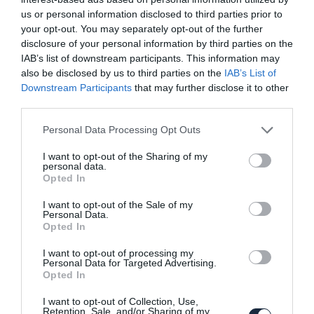
us or personal information disclosed to third parties prior to
your opt-out. You may separately opt-out of the further
disclosure of your personal information by third parties on the
IAB’s list of downstream participants. This information may
also be disclosed by us to third parties on the
IAB’s List of
Downstream Participants
that may further disclose it to other
third parties.
Vége a legkisebb Audiknak: az A1 és Q2
2026-ban…
Please note that this website/app uses one or more Google
Personal Data Processing Opt Outs
services and may gather and store information including but
not limited to your visit or usage behaviour. You may click to
I want to opt-out of the Sharing of my
personal data.
grant or deny consent to Google and its third-party tags to
Opted In
use your data for below specified purposes in below Google
consent section.
I want to opt-out of the Sale of my
Personal Data.
Opted In
I want to opt-out of processing my
Kis crossovert mutatott be az Audi
Personal Data for Targeted Advertising.
Opted In
I want to opt-out of Collection, Use,
Retention, Sale, and/or Sharing of my