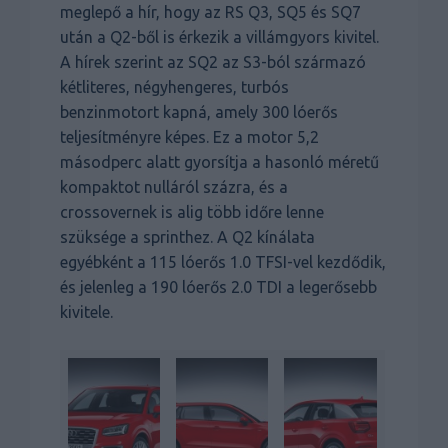
meglepő a hír, hogy az RS Q3, SQ5 és SQ7
után a Q2-ből is érkezik a villámgyors kivitel.
A hírek szerint az SQ2 az S3-ból származó
kétliteres, négyhengeres, turbós
benzinmotort kapná, amely 300 lóerős
teljesítményre képes. Ez a motor 5,2
másodperc alatt gyorsítja a hasonló méretű
kompaktot nulláról százra, és a
crossovernek is alig több időre lenne
szüksége a sprinthez. A Q2 kínálata
egyébként a 115 lóerős 1.0 TFSI-vel kezdődik,
és jelenleg a 190 lóerős 2.0 TDI a legerősebb
kivitele.