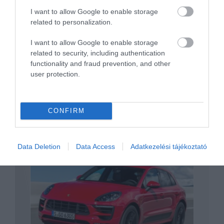
I want to allow Google to enable storage
related to personalization.
Kupéra hangol az Audi
I want to allow Google to enable storage
related to security, including authentication
functionality and fraud prevention, and other
user protection.
CONFIRM
V8-ast kap a Levante
Data Deletion
Data Access
Adatkezelési tájékoztató