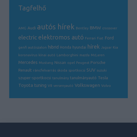
Tagfelhő
autós hírek
BMW
Audi
AMG
Bentley
crossover
electric
elektromos autó
Ford
Ferrari
Fiat
hírek
hibrid
hyundai
genfi autószalon
Honda
Kia
Jaguar
Lamborghini
koronavírus
kínai autó
mazda
McLaren
Mercedes
Porsche
Nissan
opel
Mustang
Peugeot
SUV
Renault
ráncfelvarrás
skoda
sportkocsi
suzuki
Tesla
szuper-sportkocsi
tanulmányautó
tanulmány
Volkswagen
Toyota
tuning
V8
Volvo
versenyautó