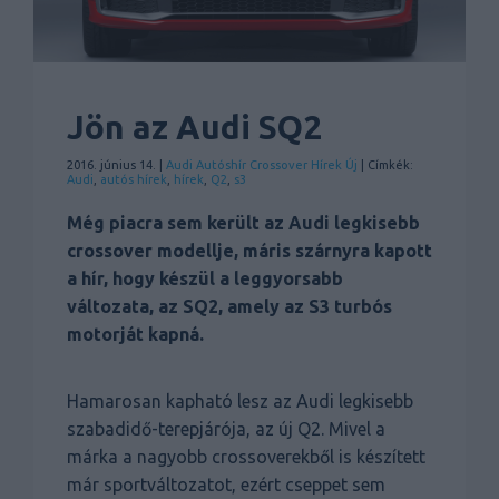
Jön az Audi SQ2
2016. június 14. |
Audi
Autóshír
Crossover
Hírek
Új
| Címkék:
Audi
,
autós hírek
,
hírek
,
Q2
,
s3
Még piacra sem került az Audi legkisebb
crossover modellje, máris szárnyra kapott
a hír, hogy készül a leggyorsabb
változata, az SQ2, amely az S3 turbós
motorját kapná.
Hamarosan kapható lesz az Audi legkisebb
szabadidő-terepjárója, az új Q2. Mivel a
márka a nagyobb crossoverekből is készített
már sportváltozatot, ezért cseppet sem