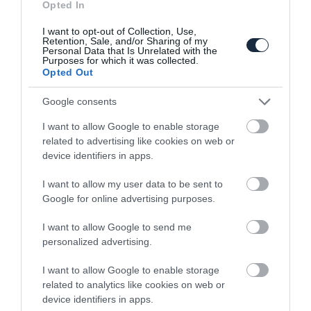
Opted In
Nem áll jól a Chrysler szénája a PSA-FCA
összeolvadással sem
I want to opt-out of Collection, Use,
Retention, Sale, and/or Sharing of my
Personal Data that Is Unrelated with the
Purposes for which it was collected.
Opted Out
Google consents
I want to allow Google to enable storage
related to advertising like cookies on web or
device identifiers in apps.
Androidot minden autóba!
I want to allow my user data to be sent to
Google for online advertising purposes.
I want to allow Google to send me
personalized advertising.
I want to allow Google to enable storage
related to analytics like cookies on web or
A Chrysler jövőképe
device identifiers in apps.