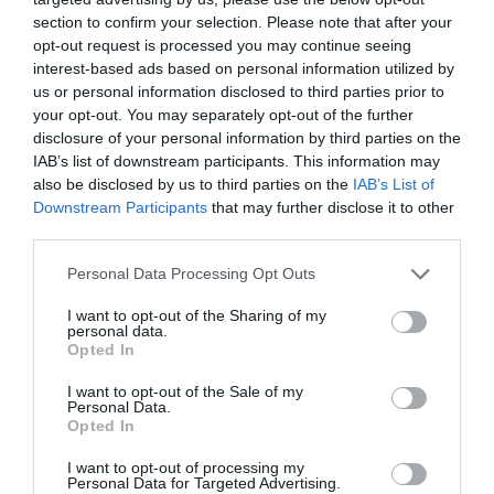
section to confirm your selection. Please note that after your
Már az összeolvadás utáni részletekről
opt-out request is processed you may continue seeing
beszél az FCA…
interest-based ads based on personal information utilized by
us or personal information disclosed to third parties prior to
your opt-out. You may separately opt-out of the further
disclosure of your personal information by third parties on the
IAB’s list of downstream participants. This information may
also be disclosed by us to third parties on the
IAB’s List of
Downstream Participants
that may further disclose it to other
third parties.
Chrysler-technikát kaphat a Levante
Please note that this website/app uses one or more Google
Personal Data Processing Opt Outs
hibrid
services and may gather and store information including but
not limited to your visit or usage behaviour. You may click to
I want to opt-out of the Sharing of my
personal data.
grant or deny consent to Google and its third-party tags to
Opted In
use your data for below specified purposes in below Google
consent section.
I want to opt-out of the Sale of my
Personal Data.
Opted In
I want to opt-out of processing my
Personal Data for Targeted Advertising.