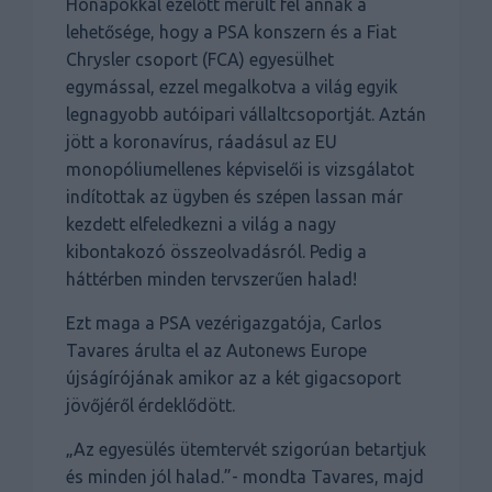
Hónapokkal ezelőtt merült fel annak a
lehetősége, hogy a PSA konszern és a Fiat
Chrysler csoport (FCA) egyesülhet
egymással, ezzel megalkotva a világ egyik
legnagyobb autóipari vállaltcsoportját. Aztán
jött a koronavírus, ráadásul az EU
monopóliumellenes képviselői is vizsgálatot
indítottak az ügyben és szépen lassan már
kezdett elfeledkezni a világ a nagy
kibontakozó összeolvadásról. Pedig a
háttérben minden tervszerűen halad!
Ezt maga a PSA vezérigazgatója, Carlos
Tavares árulta el az Autonews Europe
újságírójának amikor az a két gigacsoport
jövőjéről érdeklődött.
„Az egyesülés ütemtervét szigorúan betartjuk
és minden jól halad.”- mondta Tavares, majd