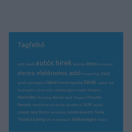
Tagfelhő
autós hírek
BMW
Audi
AMG
Bentley
crossover
electric
elektromos autó
Ford
Ferrari
Fiat
hírek
hibrid
hyundai
genfi autószalon
Honda
Kia
Jaguar
Lamborghini
koronavírus
kínai autó
mazda
McLaren
Mercedes
Porsche
Nissan
opel
Mustang
Peugeot
SUV
Renault
ráncfelvarrás
skoda
sportkocsi
suzuki
Tesla
szuper-sportkocsi
tanulmányautó
tanulmány
Volkswagen
Toyota
tuning
V8
Volvo
versenyautó