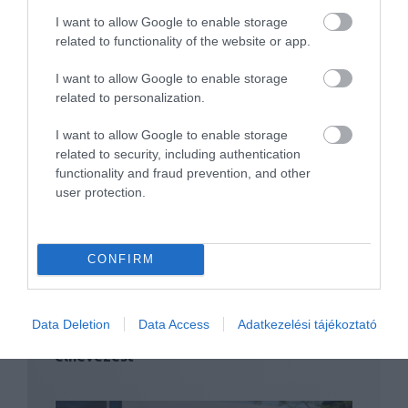
I want to allow Google to enable storage
related to functionality of the website or app.
I want to allow Google to enable storage
related to personalization.
I want to allow Google to enable storage
related to security, including authentication
Dodge Challenger – négykerékhajtással
functionality and fraud prevention, and other
user protection.
CONFIRM
Data Deletion
Data Access
Adatkezelési tájékoztató
Levédette ismét a Fiat csoport a Cuda
elnevezést