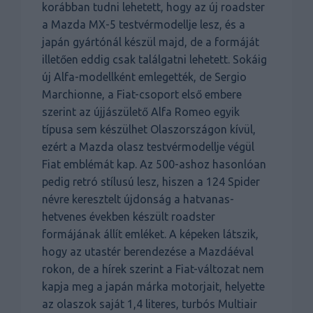
korábban tudni lehetett, hogy az új roadster
a Mazda MX-5 testvérmodellje lesz, és a
japán gyártónál készül majd, de a formáját
illetően eddig csak találgatni lehetett. Sokáig
új Alfa-modellként emlegették, de Sergio
Marchionne, a Fiat-csoport első embere
szerint az újjászülető Alfa Romeo egyik
típusa sem készülhet Olaszországon kívül,
ezért a Mazda olasz testvérmodellje végül
Fiat emblémát kap. Az 500-ashoz hasonlóan
pedig retró stílusú lesz, hiszen a 124 Spider
névre keresztelt újdonság a hatvanas-
hetvenes években készült roadster
formájának állít emléket. A képeken látszik,
hogy az utastér berendezése a Mazdáéval
rokon, de a hírek szerint a Fiat-változat nem
kapja meg a japán márka motorjait, helyette
az olaszok saját 1,4 literes, turbós Multiair