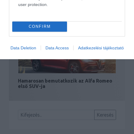
user protection.
Jön a Fiat 124 kupé változata?
CONFIRM
Data Deletion
Data Access
Adatkezelési tájékoztató
Hamarosan bemutatkozik az Alfa Romeo
első SUV-ja