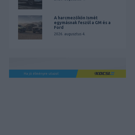
A harcmezőkön Ismét
egymásnak feszül a GM és a
Ford
2026. augusztus 4.
Ha jó élményre utazol