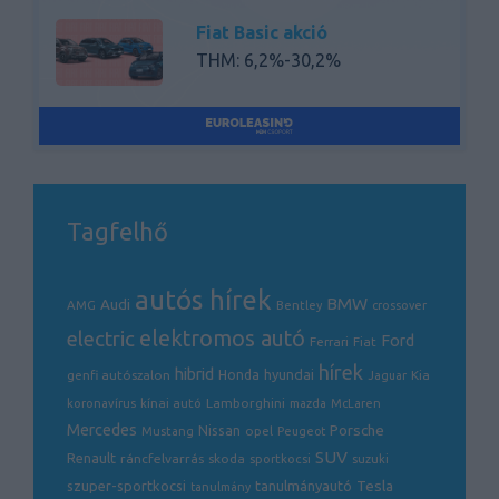
Fiat Basic akció
THM: 6,2%-30,2%
Tagfelhő
autós hírek
BMW
Audi
AMG
Bentley
crossover
electric
elektromos autó
Ford
Ferrari
Fiat
hírek
hibrid
hyundai
genfi autószalon
Honda
Kia
Jaguar
Lamborghini
koronavírus
kínai autó
mazda
McLaren
Mercedes
Porsche
Nissan
opel
Mustang
Peugeot
SUV
Renault
ráncfelvarrás
skoda
sportkocsi
suzuki
Tesla
szuper-sportkocsi
tanulmányautó
tanulmány