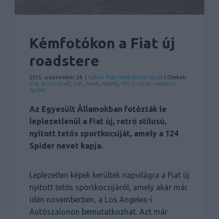
Kémfotókon a Fiat új
roadstere
2015. szeptember 28. |
Cabrio
Fiat
Hírek
Retro
Sport
| Címkék:
124
,
autós hírek
,
Fiat
,
hírek
,
mazda
,
MX-5
,
retró
,
roadster
,
Spider
Az Egyesült Államokban fotózták le
leplezetlenül a Fiat új, retró stílusú,
nyitott tetős sportkocsiját, amely a 124
Spider nevet kapja.
Leplezetlen képek kerültek napvilágra a Fiat új
nyitott tetős sportkocsijáról, amely akár már
idén novemberben, a Los Angeles-i
Autószalonon bemutatkozhat. Azt már