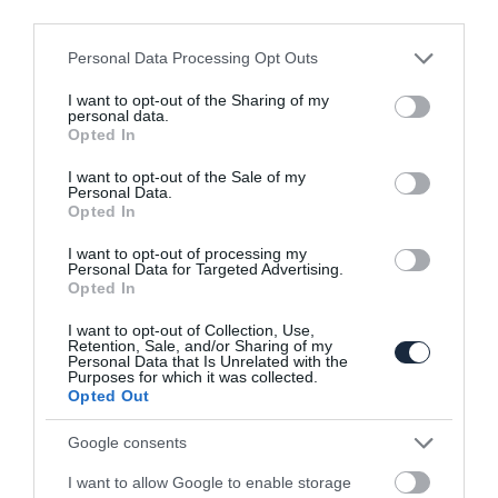
third parties.
Please note that this website/app uses one or more Google
Personal Data Processing Opt Outs
services and may gather and store information including but
not limited to your visit or usage behaviour. You may click to
I want to opt-out of the Sharing of my
personal data.
grant or deny consent to Google and its third-party tags to
Opted In
use your data for below specified purposes in below Google
consent section.
I want to opt-out of the Sale of my
Personal Data.
Sejtelmes képen a Fiat Linea utódja
Opted In
I want to opt-out of processing my
Personal Data for Targeted Advertising.
Opted In
I want to opt-out of Collection, Use,
Retention, Sale, and/or Sharing of my
Personal Data that Is Unrelated with the
Purposes for which it was collected.
Opted Out
Nem kap utódot a Fiat 124 Spider
Google consents
I want to allow Google to enable storage