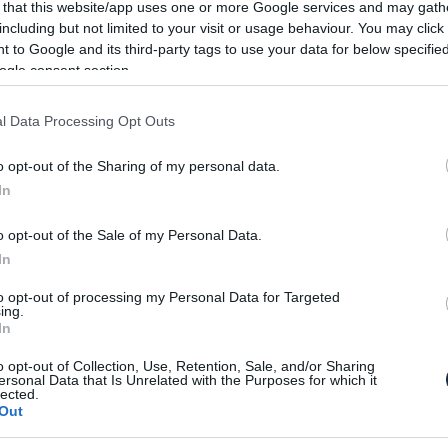
 that this website/app uses one or more Google services and may gath
sével azoknak szeretne kedvezni, akik
including but not limited to your visit or usage behaviour. You may click 
, de már inkább az elektromos hajtásláncot
 to Google and its third-party tags to use your data for below specifi
ogle consent section.
1970-ben legyártott DB6 MKII Volante lett, melybe a
l Data Processing Opt Outs
zerelték. Az átépítés az eredeti fő egységekre
sen különálló egység, így az autó bármikor
o opt-out of the Sharing of my personal data.
a tulajdonos megunná a hangmentes közlekedést.
In
égi autó átépítését vállalja, ha valaki ezt
o opt-out of the Sale of my Personal Data.
In
to opt-out of processing my Personal Data for Targeted
ing.
In
o opt-out of Collection, Use, Retention, Sale, and/or Sharing
ersonal Data that Is Unrelated with the Purposes for which it
lected.
Out