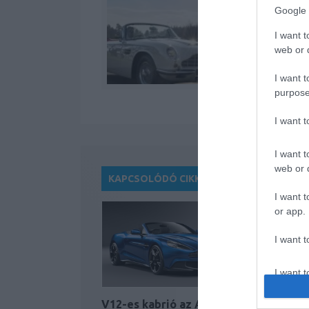
Google 
I want t
web or d
I want t
purpose
I want 
I want t
web or d
KAPCSOLÓDÓ CIKKEK
I want t
or app.
I want t
I want t
authenti
V12-es kabrió az Aston
Dögös let