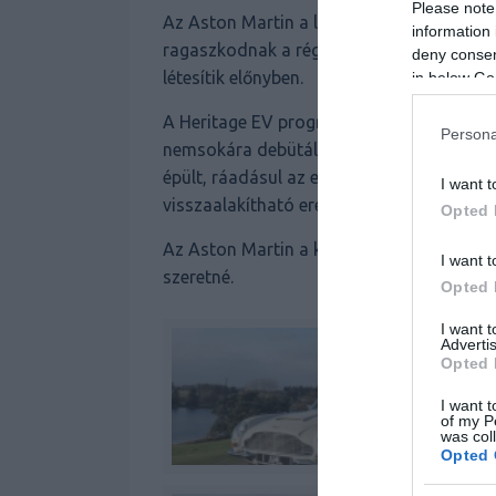
Please note
Az Aston Martin a legújabb kezdeményezé
information 
ragaszkodnak a régi klasszikus formához
deny consent
létesítik előnyben.
in below Go
A Heritage EV program első fecskéje egy 
Persona
nemsokára debütáló Rapid E hajtásláncát s
épült, ráadásul az elektromotor egy telje
I want t
visszaalakítható eredeti állapotára, ha 
Opted 
Az Aston Martin a későbbiekben bármilyen r
I want t
szeretné.
Opted 
I want 
Advertis
Opted 
I want t
of my P
was col
Opted 