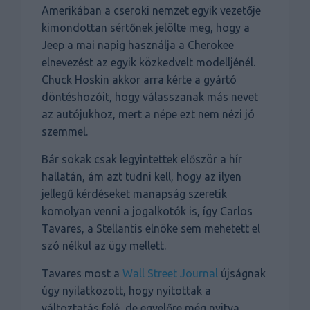
Amerikában a cseroki nemzet egyik vezetője
kimondottan sértőnek jelölte meg, hogy a
Jeep a mai napig használja a Cherokee
elnevezést az egyik közkedvelt modelljénél.
Chuck Hoskin akkor arra kérte a gyártó
döntéshozóit, hogy válasszanak más nevet
az autójukhoz, mert a népe ezt nem nézi jó
szemmel.
Bár sokak csak legyintettek először a hír
hallatán, ám azt tudni kell, hogy az ilyen
jellegű kérdéseket manapság szeretik
komolyan venni a jogalkotók is, így Carlos
Tavares, a Stellantis elnöke sem mehetett el
szó nélkül az ügy mellett.
Tavares most a
Wall Street Journal
újságnak
úgy nyilatkozott, hogy nyitottak a
változtatás felé, de egyelőre még nyitva