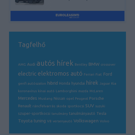
Tagfelhő
autós hírek
BMW
Audi
AMG
Bentley
crossover
electric
elektromos autó
Ford
Ferrari
Fiat
hírek
hibrid
hyundai
genfi autószalon
Honda
Kia
Jaguar
Lamborghini
koronavírus
kínai autó
mazda
McLaren
Mercedes
Porsche
Nissan
opel
Mustang
Peugeot
SUV
Renault
ráncfelvarrás
skoda
sportkocsi
suzuki
Tesla
szuper-sportkocsi
tanulmányautó
tanulmány
Volkswagen
Toyota
tuning
V8
Volvo
versenyautó