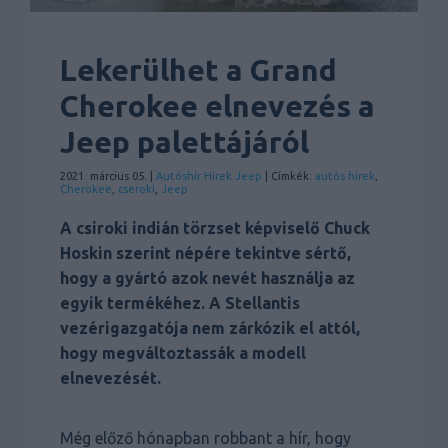
Lekerülhet a Grand
Cherokee elnevezés a
Jeep palettájáról
2021. március 05. |
Autóshír
Hírek
Jeep
| Címkék:
autós hírek
,
Cherokee
,
cseroki
,
Jeep
A csiroki indián törzset képviselő Chuck
Hoskin szerint népére tekintve sértő,
hogy a gyártó azok nevét használja az
egyik termékéhez. A Stellantis
vezérigazgatója nem zárkózik el attól,
hogy megváltoztassák a modell
elnevezését.
Még előző hónapban robbant a hír, hogy