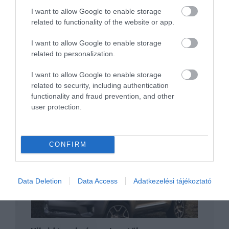
I want to allow Google to enable storage
Jönnek a villanyosított Jeep modellek
related to functionality of the website or app.
I want to allow Google to enable storage
related to personalization.
I want to allow Google to enable storage
related to security, including authentication
functionality and fraud prevention, and other
user protection.
Néhány különleges Jeep a Húsvéti
Szafarira
CONFIRM
Data Deletion
Data Access
Adatkezelési tájékoztató