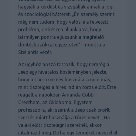
hagyják a kérdést és vizsgálják annak a jogi
és szociológiai hátterét. „Én személy szerint
még nem tudom, hogy valós-e a felvetett
probléma, de készen állunk arra, hogy
bármilyen pontra eljussunk a megfelelő
döntéshozókkal egyeztetve”- mondta a
Stellantis vezér.
Az ügyhöz hozzá tartozik, hogy nemrég a
Jeep egy hivatalos közleményben jelezte,
hogy a Cherokee név használata nem más,
mint tisztelgés a híres indián törzs előtt. Erre
reagált a napokban Amanda Cobb-
Greetham, az Oklahomai Egyetem
professzora, aki szerint a Jeep csak profit
szerzés miatt használja a törzs nevét: „Ha
valaki előtt tisztelegni szeretnél, akkor
jutalmazd meg. De ha egy terméket nevezel el