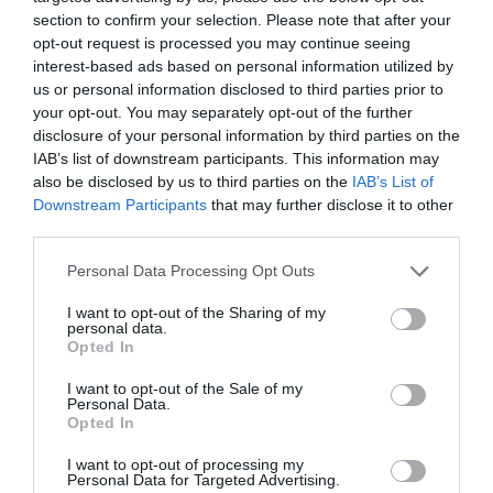
section to confirm your selection. Please note that after your
opt-out request is processed you may continue seeing
interest-based ads based on personal information utilized by
us or personal information disclosed to third parties prior to
Jövőre jön a legújabb Jeep
your opt-out. You may separately opt-out of the further
disclosure of your personal information by third parties on the
IAB’s list of downstream participants. This information may
also be disclosed by us to third parties on the
IAB’s List of
Downstream Participants
that may further disclose it to other
third parties.
Please note that this website/app uses one or more Google
Personal Data Processing Opt Outs
services and may gather and store information including but
not limited to your visit or usage behaviour. You may click to
I want to opt-out of the Sharing of my
Már légrugót is találhatunk a chiphiány
personal data.
áldozatai között
grant or deny consent to Google and its third-party tags to
Opted In
use your data for below specified purposes in below Google
consent section.
I want to opt-out of the Sale of my
Personal Data.
Opted In
I want to opt-out of processing my
Personal Data for Targeted Advertising.