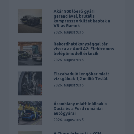
Akár 900 lóerő gyári
garanciával, brutális
kompresszorkittet kaptak a
V8-as Ramok
2026. augusztus 6.
Rekordhatékonysággal tér
vissza az Audi A2: Elektromos
belépőmodell érkezik
2026. augusztus 6.
Elszabaduló lengőkar miatt
vizsgálnak 1,2 millió Teslát
2026. augusztus 5.
Áramhiány miatt leállnak a
Dacia és a Ford romániai
autógyárai
2026. augusztus 5.
A Chery érkezett a KGM