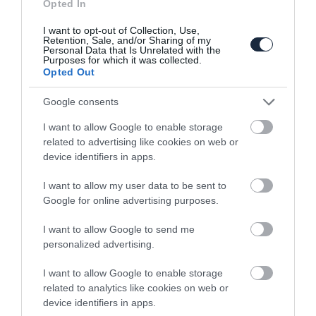
Opted In
I want to opt-out of Collection, Use,
Páncélozott Jeep-ek érkeztek az olasz
Retention, Sale, and/or Sharing of my
Personal Data that Is Unrelated with the
rendőrség flottájába
Purposes for which it was collected.
Opted Out
Google consents
I want to allow Google to enable storage
related to advertising like cookies on web or
device identifiers in apps.
I want to allow my user data to be sent to
Öt üléssel is bemutatkozott a Jeep Grand
Google for online advertising purposes.
Cherokee új…
I want to allow Google to send me
personalized advertising.
I want to allow Google to enable storage
related to analytics like cookies on web or
device identifiers in apps.