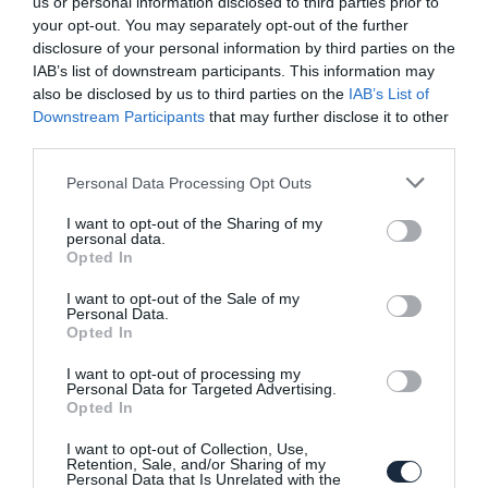
us or personal information disclosed to third parties prior to
your opt-out. You may separately opt-out of the further
disclosure of your personal information by third parties on the
IAB’s list of downstream participants. This information may
also be disclosed by us to third parties on the
IAB’s List of
Szivárognak az első Seat Leon részletek
Downstream Participants
that may further disclose it to other
third parties.
Please note that this website/app uses one or more Google
Personal Data Processing Opt Outs
services and may gather and store information including but
not limited to your visit or usage behaviour. You may click to
I want to opt-out of the Sharing of my
personal data.
grant or deny consent to Google and its third-party tags to
Opted In
use your data for below specified purposes in below Google
consent section.
I want to opt-out of the Sale of my
Personal Data.
A Seat is rááll a villanyosításra
Opted In
I want to opt-out of processing my
Personal Data for Targeted Advertising.
Opted In
I want to opt-out of Collection, Use,
Retention, Sale, and/or Sharing of my
Personal Data that Is Unrelated with the