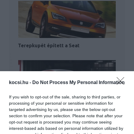
Terepkupét épített a Seat
kocsi.hu -
Do Not Process My Personal Information
If you wish to opt-out of the sale, sharing to third parties, or
processing of your personal or sensitive information for
300 lóerős szuper-Cupra jön jövőre
targeted advertising by us, please use the below opt-out
section to confirm your selection. Please note that after your
opt-out request is processed you may continue seeing
interest-based ads based on personal information utilized by