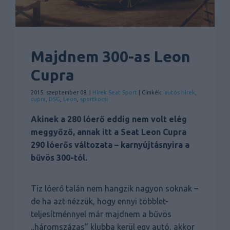
Majdnem 300-as Leon
Cupra
2015. szeptember 08. |
Hírek
Seat
Sport
| Címkék:
autós hírek
,
cupra
,
DSG
,
Leon
,
sportkocsi
Akinek a 280 lóerő eddig nem volt elég
meggyőző, annak itt a Seat Leon Cupra
290 lóerős változata – karnyújtásnyira a
bűvös 300-tól.
Tíz lóerő talán nem hangzik nagyon soknak –
de ha azt nézzük, hogy ennyi többlet-
teljesítménnyel már majdnem a bűvös
„háromszázas” klubba kerül egy autó, akkor