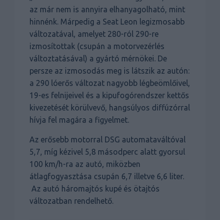
az már nem is annyira elhanyagolható, mint
hinnénk. Márpedig a Seat Leon legizmosabb
változatával, amelyet 280-ról 290-re
izmosítottak (csupán a motorvezérlés
változtatásával) a gyártó mérnökei. De
persze az izmosodás meg is látszik az autón:
a 290 lóerős változat nagyobb légbeömlőivel,
19-es felnijeivel és a kipufogórendszer kettős
kivezetését körülvevő, hangsúlyos diffúzórral
hívja fel magára a figyelmet.
Az erősebb motorral DSG automataváltóval
5,7, míg kézivel 5,8 másodperc alatt gyorsul
100 km/h-ra az autó, miközben
átlagfogyasztása csupán 6,7 illetve 6,6 liter.
Az autó háromajtós kupé és ötajtós
változatban rendelhető.