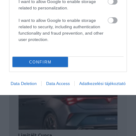
I want to allow Google to enable storage
Hibridként is megvehető lesz az első
related to personalization.
önálló Cupra modell
I want to allow Google to enable storage
related to security, including authentication
functionality and fraud prevention, and other
user protection.
CONFIRM
Nagy visszatérő, azaz ismét Jorge Diez a
Seat és a…
Data Deletion
Data Access
Adatkezelési tájékoztató
Limitált Cupra