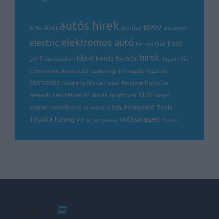
autós hírek
BMW
Audi
AMG
Bentley
crossover
electric
elektromos autó
Ford
Ferrari
Fiat
hírek
hibrid
hyundai
genfi autószalon
Honda
Kia
Jaguar
Lamborghini
koronavírus
kínai autó
mazda
McLaren
Mercedes
Porsche
Nissan
opel
Mustang
Peugeot
SUV
Renault
ráncfelvarrás
skoda
sportkocsi
suzuki
Tesla
szuper-sportkocsi
tanulmányautó
tanulmány
Volkswagen
Toyota
tuning
V8
Volvo
versenyautó