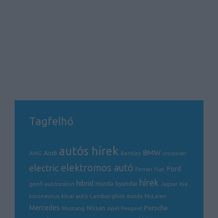
Tagfelhő
autós hírek
BMW
Audi
AMG
Bentley
crossover
electric
elektromos autó
Ford
Ferrari
Fiat
hírek
hibrid
hyundai
genfi autószalon
Honda
Kia
Jaguar
Lamborghini
koronavírus
kínai autó
mazda
McLaren
Mercedes
Porsche
Nissan
opel
Mustang
Peugeot