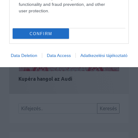
functionality and fraud prevention, and other
user protection.
Bemutatkozott a Genesis márka első
autója
CONFIRM
Data Deletion
Data Access
Adatkezelési tájékoztató
Kupéra hangol az Audi