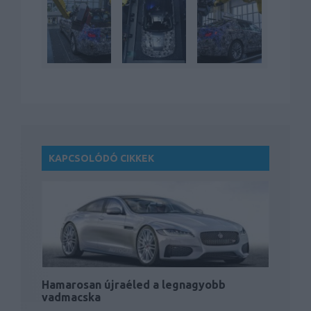
KAPCSOLÓDÓ CIKKEK
Hamarosan újraéled a legnagyobb
vadmacska