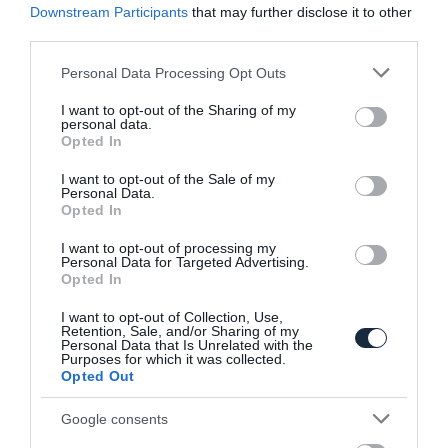
Downstream Participants
that may further disclose it to other
third parties.
Please note that this website/app uses one or more Google
Personal Data Processing Opt Outs
services and may gather and store information including but
not limited to your visit or usage behaviour. You may click to
I want to opt-out of the Sharing of my
personal data.
grant or deny consent to Google and its third-party tags to
Opted In
Belülről már látható az új Jaguar XF
use your data for below specified purposes in below Google
consent section.
I want to opt-out of the Sale of my
Personal Data.
Opted In
I want to opt-out of processing my
Personal Data for Targeted Advertising.
Opted In
I want to opt-out of Collection, Use,
Retention, Sale, and/or Sharing of my
Új képek a legbrutálisabb 911-esről!
Personal Data that Is Unrelated with the
Purposes for which it was collected.
Opted Out
Google consents