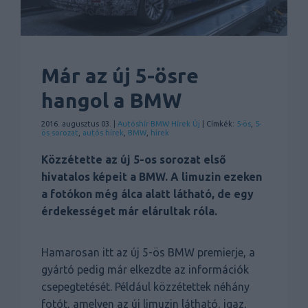
Már az új 5-ösre
hangol a BMW
2016. augusztus 03. |
Autóshír
BMW
Hírek
Új
| Címkék:
5-ös
,
5-
ös sorozat
,
autós hírek
,
BMW
,
hírek
Közzétette az új 5-os sorozat első
hivatalos képeit a BMW. A limuzin ezeken
a fotókon még álca alatt látható, de egy
érdekességet már elárultak róla.
Hamarosan itt az új 5-ös BMW premierje, a
gyártó pedig már elkezdte az információk
csepegtetését. Például közzétettek néhány
fotót, amelyen az új limuzin látható, igaz,