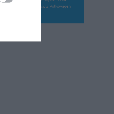
Tesla
sportkocsi
tanulmányautó
tanulmány
Volkswagen
Toyota
tuning
V8
versenyautó
Volvo