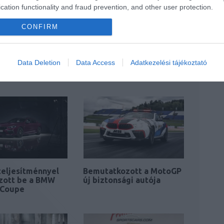
cation functionality and fraud prevention, and other user protection.
CONFIRM
szériát kap a
Versenyautós külsőt
és az X6
kapott az Audi TTS,
Data Deletion
Data Access
Adatkezelési tájékoztató
itele
avagy itt a…
teljesítménnyel
Bemutatkozott a MotoGP
zott be a BMW
új biztonsági autója
 Coupe