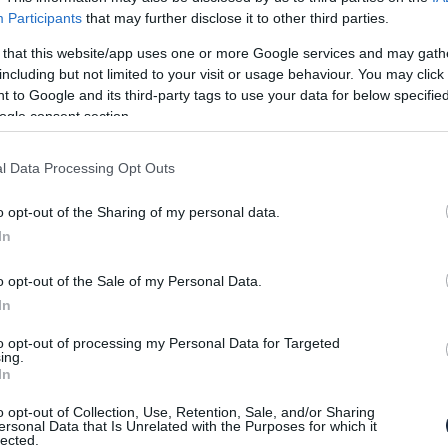
Participants
that may further disclose it to other third parties.
 that this website/app uses one or more Google services and may gath
including but not limited to your visit or usage behaviour. You may click 
, ahhoz nem fér kétség, hogy az új BMW M3 széria
 to Google and its third-party tags to use your data for below specifi
 egy kiváló konstrukció. Ezt még tovább fokozták a
ogle consent section.
szkerékhajtás lehetőségével, de egyes
kihozni a járgányból.
l Data Processing Opt Outs
domást arról, hogy már készül a CS kivitel, mely
o opt-out of the Sharing of my personal data.
 száguldozás szerelmeseinek. Bár technikai
In
z eddig kiadott CS modellekből kiindulva itt is
 főleg a karbonszálas műanyagok indokolatlan
o opt-out of the Sale of my Personal Data.
tően. A súlycsökkentés érdekében valószínűleg az
In
s sajátja.
to opt-out of processing my Personal Data for Targeted
ing.
a is belenyúlnak a bajorok legalább vezérlő
In
lóerős teljesítményénél is valamivel többre
o opt-out of Collection, Use, Retention, Sale, and/or Sharing
ódosítgatják a 3-as és a 4-es szériát, így
ersonal Data that Is Unrelated with the Purposes for which it
sz még combosabb megoldásokkal. Sőt, az is lehet,
lected.