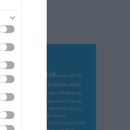
Tagfelhő
autós hírek
BMW
Audi
AMG
Bentley
electric
elektromos autó
crossover
hibrid
Ford
Ferrari
Fiat
genfi autószalon
Honda
hírek
hyundai
Kia
Jaguar
koronavírus
kínai autó
Mercedes
Lamborghini
mazda
McLaren
Mustang
Porsche
Nissan
Renault
opel
Peugeot
SUV
szuper-
ráncfelvarrás
skoda
sportkocsi
suzuki