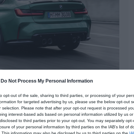
-
Do Not Process My Personal Information
to opt-out of the sale, sharing to third parties, or processing of your per
formation for targeted advertising by us, please use the below opt-out s
tel a BMW M3 és M4-ből is
r selection. Please note that after your opt-out request is processed y
eing interest-based ads based on personal information utilized by us or
auto
| Címkék:
autós hírek
,
BMW
,
CS
,
m3
,
M4
disclosed to third parties prior to your opt-out. You may separately opt-
űtlenség határát súrolja, még tovább fokozza az
losure of your personal information by third parties on the IAB’s list of
. This information may also be disclosed by us to third parties on the
IA
csán. Készül a könnyebb és gyorsabb CS