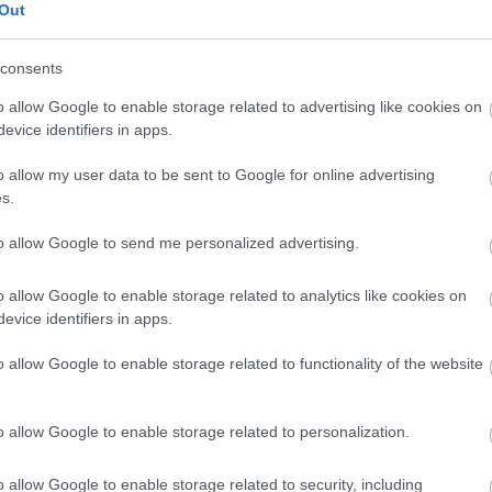
Out
erre enged következtetni, hogy a napokban már
ia egy sportosabb, álcázott 4-es szériát tesztelés
consents
o allow Google to enable storage related to advertising like cookies on
evice identifiers in apps.
o allow my user data to be sent to Google for online advertising
s.
to allow Google to send me personalized advertising.
o allow Google to enable storage related to analytics like cookies on
evice identifiers in apps.
o allow Google to enable storage related to functionality of the website
o allow Google to enable storage related to personalization.
o allow Google to enable storage related to security, including