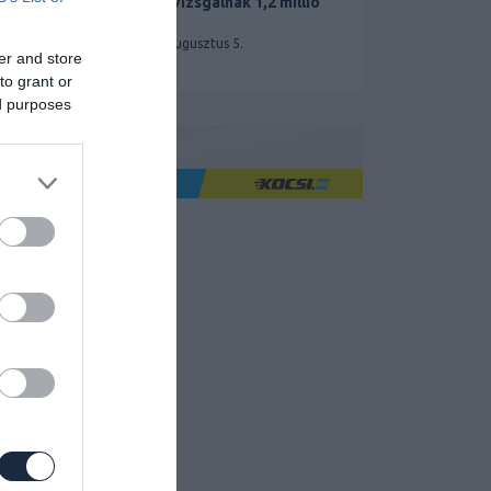
miatt vizsgálnak 1,2 millió
Teslát
2026. augusztus 5.
er and store
to grant or
ed purposes
Ha jó élményre utazol