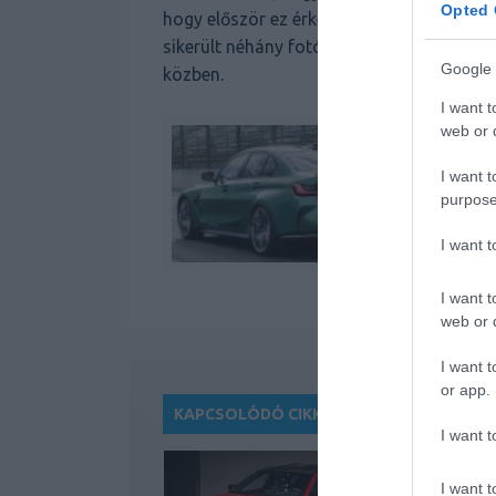
Opted 
hogy először ez érkezik meg, legalábbis 
sikerült néhány fotósnak lencsevégre kapn
Google 
közben.
I want t
web or d
I want t
purpose
I want 
I want t
web or d
I want t
or app.
KAPCSOLÓDÓ CIKKEK
I want t
I want t