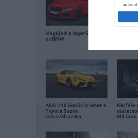
authenti
Megújult a legerősebb 5-
Limitált 
ös BMW
BMW X5 
csúcskiv
Akár 510 lóerős is lehet a
Kétféle 
Toyota Supra
mutatko
csúcsváltozata
M8 Gran