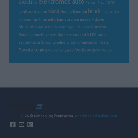
electric
elektromos autó
Ford
Ferrari
Fiat
hírek
hibrid
hyundai
genfi autószalon
Honda
Kia
Jaguar
Lamborghini
koronavírus
kínai autó
mazda
McLaren
Mercedes
Porsche
Nissan
opel
Mustang
Peugeot
SUV
Renault
ráncfelvarrás
skoda
sportkocsi
suzuki
Tesla
szuper-sportkocsi
tanulmányautó
tanulmány
Volkswagen
Toyota
tuning
V8
Volvo
versenyautó
2026 © Minden jog fenntartva.
Adatkezelési nyilatkozat