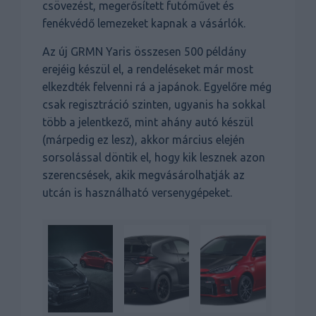
csövezést, megerősített futóművet és
fenékvédő lemezeket kapnak a vásárlók.
Az új GRMN Yaris összesen 500 példány
erejéig készül el, a rendeléseket már most
elkezdték felvenni rá a japánok. Egyelőre még
csak regisztráció szinten, ugyanis ha sokkal
több a jelentkező, mint ahány autó készül
(márpedig ez lesz), akkor március elején
sorsolással döntik el, hogy kik lesznek azon
szerencsések, akik megvásárolhatják az
utcán is használható versenygépeket.