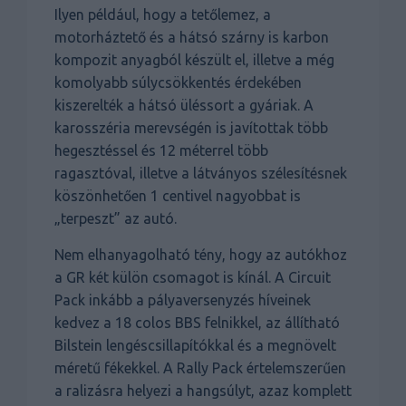
Ilyen például, hogy a tetőlemez, a
motorháztető és a hátsó szárny is karbon
kompozit anyagból készült el, illetve a még
komolyabb súlycsökkentés érdekében
kiszerelték a hátsó üléssort a gyáriak. A
karosszéria merevségén is javítottak több
hegesztéssel és 12 méterrel több
ragasztóval, illetve a látványos szélesítésnek
köszönhetően 1 centivel nagyobbat is
„terpeszt” az autó.
Nem elhanyagolható tény, hogy az autókhoz
a GR két külön csomagot is kínál. A Circuit
Pack inkább a pályaversenyzés híveinek
kedvez a 18 colos BBS felnikkel, az állítható
Bilstein lengéscsillapítókkal és a megnövelt
méretű fékekkel. A Rally Pack értelemszerűen
a ralizásra helyezi a hangsúlyt, azaz komplett