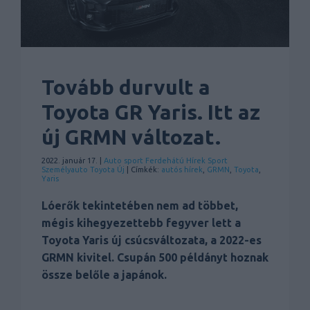
Tovább durvult a
Toyota GR Yaris. Itt az
új GRMN változat.
2022. január 17. |
Auto sport
Ferdehátú
Hírek
Sport
Személyauto
Toyota
Új
| Címkék:
autós hírek
,
GRMN
,
Toyota
,
Yaris
Lóerők tekintetében nem ad többet,
mégis kihegyezettebb fegyver lett a
Toyota Yaris új csúcsváltozata, a 2022-es
GRMN kivitel. Csupán 500 példányt hoznak
össze belőle a japánok.