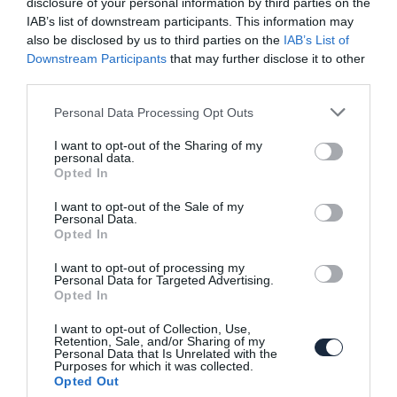
disclosure of your personal information by third parties on the
Ismét lesz Gazoo Racing által tuningolt
IAB’s list of downstream participants. This information may
Yaris
also be disclosed by us to third parties on the
IAB’s List of
Downstream Participants
that may further disclose it to other
third parties.
Please note that this website/app uses one or more Google
Personal Data Processing Opt Outs
services and may gather and store information including but
not limited to your visit or usage behaviour. You may click to
I want to opt-out of the Sharing of my
personal data.
grant or deny consent to Google and its third-party tags to
Opted In
use your data for below specified purposes in below Google
consent section.
Toyota Hilux sportköntösben
I want to opt-out of the Sale of my
Personal Data.
Opted In
I want to opt-out of processing my
Personal Data for Targeted Advertising.
Opted In
I want to opt-out of Collection, Use,
Retention, Sale, and/or Sharing of my
Personal Data that Is Unrelated with the
Purposes for which it was collected.
Az új Yaris is kaphat GRMN változatot
Opted Out