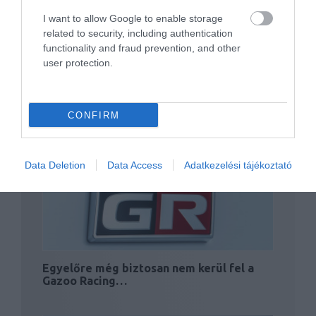
I want to allow Google to enable storage
related to security, including authentication
functionality and fraud prevention, and other
user protection.
Nem áll le a Gazoo Racing, még
CONFIRM
extrémebb Toyota…
Data Deletion
Data Access
Adatkezelési tájékoztató
Egyelőre még biztosan nem kerül fel a
Gazoo Racing…