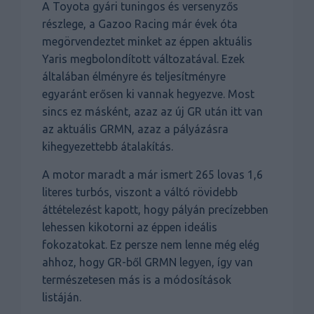
A Toyota gyári tuningos és versenyzős
részlege, a Gazoo Racing már évek óta
megörvendeztet minket az éppen aktuális
Yaris megbolondított változatával. Ezek
általában élményre és teljesítményre
egyaránt erősen ki vannak hegyezve. Most
sincs ez másként, azaz az új GR után itt van
az aktuális GRMN, azaz a pályázásra
kihegyezettebb átalakítás.
A motor maradt a már ismert 265 lovas 1,6
literes turbós, viszont a váltó rövidebb
áttételezést kapott, hogy pályán precízebben
lehessen kikotorni az éppen ideális
fokozatokat. Ez persze nem lenne még elég
ahhoz, hogy GR-ből GRMN legyen, így van
természetesen más is a módosítások
listáján.