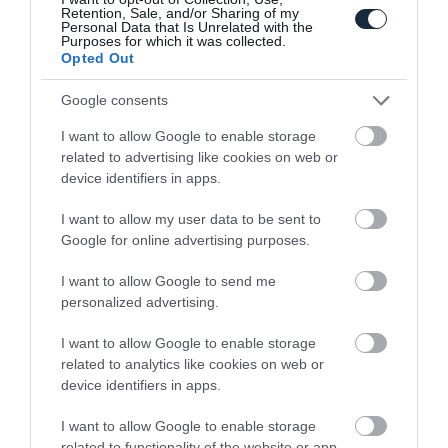
Retention, Sale, and/or Sharing of my
Personal Data that Is Unrelated with the
Purposes for which it was collected.
Opted Out
Google consents
Két elektromos motorral és 109 lóerős…
I want to allow Google to enable storage
related to advertising like cookies on web or
device identifiers in apps.
I want to allow my user data to be sent to
Google for online advertising purposes.
I want to allow Google to send me
personalized advertising.
Belépő szintű hibridek érkeznek a BMW
I want to allow Google to enable storage
kínálatába
related to analytics like cookies on web or
device identifiers in apps.
I want to allow Google to enable storage
related to functionality of the website or app.