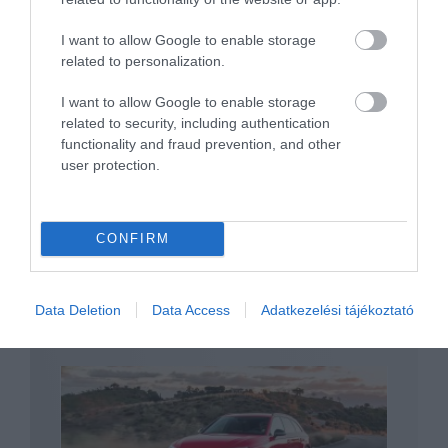
I want to allow Google to enable storage
related to personalization.
Mild hibridként is kapható már a Fiat 500
I want to allow Google to enable storage
és a Panda
related to security, including authentication
functionality and fraud prevention, and other
user protection.
CONFIRM
Data Deletion
Data Access
Adatkezelési tájékoztató
Audi sport hibrid a láthatáron