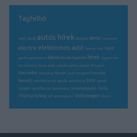
Tagfelhő
autós hírek
BMW
Audi
AMG
Bentley
crossover
electric
elektromos autó
Ford
Ferrari
Fiat
hírek
hibrid
hyundai
genfi autószalon
Honda
Kia
Jaguar
Lamborghini
koronavírus
kínai autó
mazda
McLaren
Mercedes
Porsche
Nissan
opel
Mustang
Peugeot
SUV
Renault
ráncfelvarrás
skoda
sportkocsi
suzuki
Tesla
szuper-sportkocsi
tanulmányautó
tanulmány
Volkswagen
Toyota
tuning
V8
Volvo
versenyautó