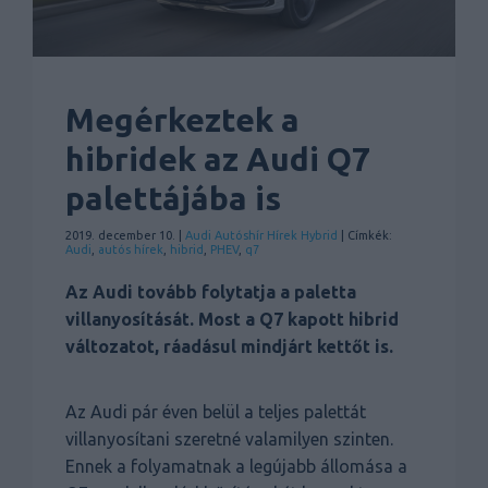
Megérkeztek a
hibridek az Audi Q7
palettájába is
2019. december 10. |
Audi
Autóshír
Hírek
Hybrid
| Címkék:
Audi
,
autós hírek
,
hibrid
,
PHEV
,
q7
Az Audi tovább folytatja a paletta
villanyosítását. Most a Q7 kapott hibrid
változatot, ráadásul mindjárt kettőt is.
Az Audi pár éven belül a teljes palettát
villanyosítani szeretné valamilyen szinten.
Ennek a folyamatnak a legújabb állomása a