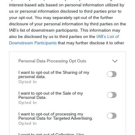
interest-based ads based on personal information utilized by
us or personal information disclosed to third parties prior to
your opt-out. You may separately opt-out of the further
disclosure of your personal information by third parties on the
IAB’s list of downstream participants. This information may
also be disclosed by us to third parties on the
IAB’s List of
Downstream Participants
that may further disclose it to other
Hibrid fronton erősödött a Porsche
third parties.
Panamera
Please note that this website/app uses one or more Google
Personal Data Processing Opt Outs
services and may gather and store information including but
not limited to your visit or usage behaviour. You may click to
I want to opt-out of the Sharing of my
personal data.
grant or deny consent to Google and its third-party tags to
Opted In
use your data for below specified purposes in below Google
consent section.
I want to opt-out of the Sale of my
Personal Data.
Opted In
Tovább bővül a konnektoros hibrid
I want to opt-out of processing my
Mercedes paletta
Personal Data for Targeted Advertising.
Opted In
I want to opt-out of Collection, Use,