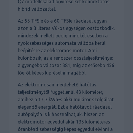
Q7 modellcsalád bővítése két konnektoros
hibrid változattal.
Az 55 TFSIe és a 60 TFSIe ráadásul ugyan
azon a 3 literes V6-os egységen osztozkodik,
mindezek mellett pedig mindkét esetben a
nyolcsebességes automata váltóba kerül
beépítésre az elektromos motor. Ami
különbözik, az a rendszer összteljesítménye:
a gyengébb változat 381, míg az erősebb 456
lóerőt képes kipréselni magából.
Az elektromosan megtehető hatótáv
teljesítménytől függetlenül 43 kilométer,
amihez a 17,3 kWh-s akkumulátor szolgáltat
elegendő energiát. Ezt a hatótávot ráadásul
autópályán is kihasználhatjuk, hiszen az
elektromotor egyedül akár 135 kilométeres
óránkénti sebességig képes egyedül elvinni a