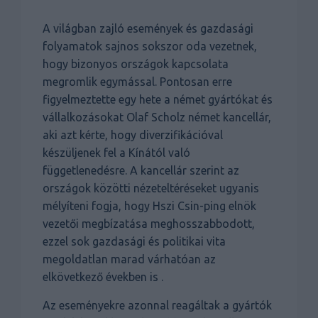
A világban zajló események és gazdasági
folyamatok sajnos sokszor oda vezetnek,
hogy bizonyos országok kapcsolata
megromlik egymással. Pontosan erre
figyelmeztette egy hete a német gyártókat és
vállalkozásokat Olaf Scholz német kancellár,
aki azt kérte, hogy diverzifikációval
készüljenek fel a Kínától való
függetlenedésre. A kancellár szerint az
országok közötti nézeteltéréseket ugyanis
mélyíteni fogja, hogy Hszi Csin-ping elnök
vezetői megbízatása meghosszabbodott,
ezzel sok gazdasági és politikai vita
megoldatlan marad várhatóan az
elkövetkező években is .
Az eseményekre azonnal reagáltak a gyártók