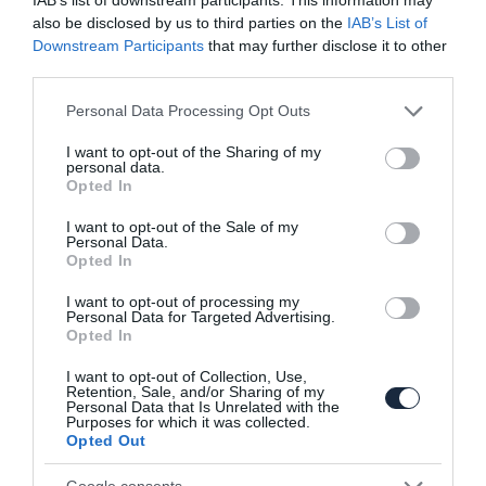
also be disclosed by us to third parties on the
IAB’s List of
Downstream Participants
that may further disclose it to other
third parties.
Please note that this website/app uses one or more Google
Personal Data Processing Opt Outs
services and may gather and store information including but
not limited to your visit or usage behaviour. You may click to
I want to opt-out of the Sharing of my
Csökkentene a paletta méretén és még
personal data.
grant or deny consent to Google and its third-party tags to
szorosabb…
Opted In
use your data for below specified purposes in below Google
consent section.
I want to opt-out of the Sale of my
Personal Data.
Opted In
I want to opt-out of processing my
Personal Data for Targeted Advertising.
Opted In
I want to opt-out of Collection, Use,
Retention, Sale, and/or Sharing of my
Bejött a villanyosítás a Mercedesnek,
Personal Data that Is Unrelated with the
gyorsítaná a…
Purposes for which it was collected.
Opted Out