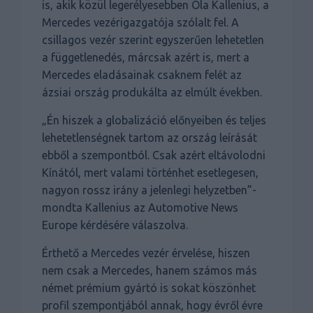
is, akik közül legerélyesebben Ola Kallenius, a
Mercedes vezérigazgatója szólalt fel. A
csillagos vezér szerint egyszerűen lehetetlen
a függetlenedés, márcsak azért is, mert a
Mercedes eladásainak csaknem felét az
ázsiai ország produkálta az elmúlt években.
„Én hiszek a globalizáció előnyeiben és teljes
lehetetlenségnek tartom az ország leírását
ebből a szempontból. Csak azért eltávolodni
Kínától, mert valami történhet esetlegesen,
nagyon rossz irány a jelenlegi helyzetben”-
mondta Kallenius az Automotive News
Europe kérdésére válaszolva.
Érthető a Mercedes vezér érvelése, hiszen
nem csak a Mercedes, hanem számos más
német prémium gyártó is sokat köszönhet
profil szempontjából annak, hogy évről évre