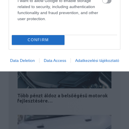
I want to allow Google to enable storage
related to security, including authentication
functionality and fraud prevention, and other
user protection.
Hamarosan érkezik a Mercedes új szuper-
sportkocsija
CONFIRM
Data Deletion
Data Access
Adatkezelési tájékoztató
Több pénzt áldoz a belsőégésű motorok
fejlesztésére…