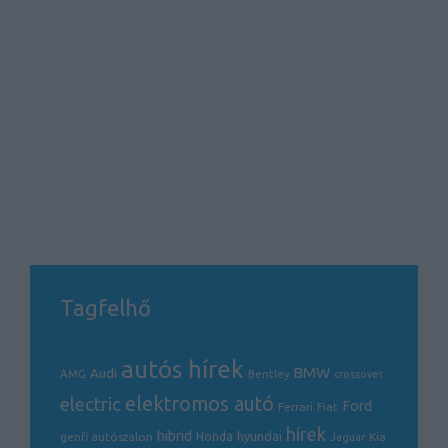
Tagfelhő
autós hírek
BMW
Audi
AMG
Bentley
crossover
electric
elektromos autó
Ford
Ferrari
Fiat
hírek
hibrid
hyundai
genfi autószalon
Honda
Kia
Jaguar