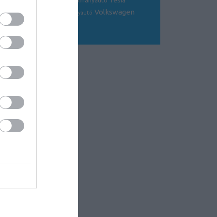
Tesla
sportkocsi
tanulmányautó
tanulmány
Volkswagen
Toyota
tuning
V8
versenyautó
Volvo