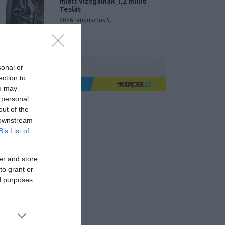
miatt vizsgálnak 1,2 millió
Teslát
2026. augusztus 5.
sonal or
ection to
Ha jó élményre utazol
ou may
 personal
out of the
 downstream
B’s List of
er and store
to grant or
ed purposes