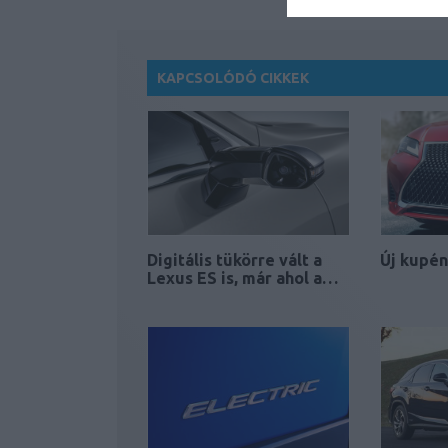
KAPCSOLÓDÓ CIKKEK
Digitális tükörre vált a
Új kupén
Lexus ES is, már ahol a…