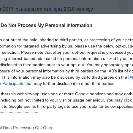
ár 2017-óta a piacon van, igaz 2020-ban egy
riak. Az általa képviselt kategóriában azonban
ető legtöbbet és legmodernebbet kapja a pénzéért,
-
Do Not Process My Personal Information
tések. Most pontosan ez következett be, amivel a
miket a konkurencia termékei már egy ideje fel
to opt-out of the sale, sharing to third parties, or processing of your per
formation for targeted advertising by us, please use the below opt-out s
r selection. Please note that after your opt-out request is processed y
lgozták a kipufogó-felfüggesztéseket és javítottak
eing interest-based ads based on personal information utilized by us or
disclosed to third parties prior to your opt-out. You may separately opt-
ról a tényről, hogy az LS még csak most kapta meg
losure of your personal information by third parties on the IAB’s list of
 kedvelt, de ma már elavultnak számító analóg
. This information may also be disclosed by us to third parties on the
IA
ead-Up Display is, mely figyeli a sofőr helyzetét és
Participants
that may further disclose it to other third parties.
ókat, hogy azok a látótérben legyenek.
 that this website/app uses one or more Google services and may gath
gitális visszapillantó is, illetve a legújabb
including but not limited to your visit or usage behaviour. You may click 
 to Google and its third-party tags to use your data for below specifi
kciójával élhetnek majd a jövő LS vásárlói. Ilyen
ogle consent section.
 nagyteljesítményű radar, mely akár a kerékpárokat
zelőtt, hogy az keresztezné az utunkat.
l Data Processing Opt Outs