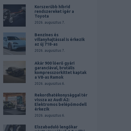
Korszerűbb hibrid
rendszereket ígér a
Toyota
2026. augusztus 7.
Benzines és
villanyhajtással is érkezik
az új 718-as
2026. augusztus 7.
Akár 900 lóerő gyári
garanciával, brutális
kompresszorkittet kaptak
a V8-as Ramok
2026. augusztus 6.
Rekordhatékonysággal tér
vissza az Audi A2:
Elektromos belépőmodell
érkezik
2026. augusztus 6.
Elszabaduló lengőkar