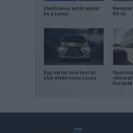
Elektromos autót mutat
Bemutatt
be a Lexus
RX-et
Egy városi mini lesz az
Sportos
első elektromos Lexus
változat
Európáb