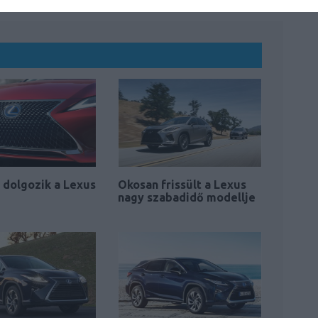
 dolgozik a Lexus
Okosan frissült a Lexus
nagy szabadidő modellje