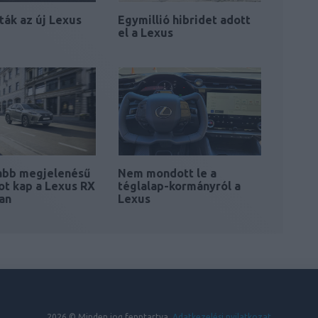
ák az új Lexus
Egymillió hibridet adott
el a Lexus
abb megjelenésű
Nem mondott le a
ot kap a Lexus RX
téglalap-kormányról a
an
Lexus
2026 © Minden jog fenntartva.
Adatkezelési nyilatkozat