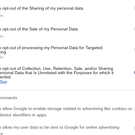
 mozdítja el az autót, azaz mostantól az
ot az autó. Persze, előtte felméri a rendszer, hogy
o opt-out of the Sharing of my personal data.
In
agy sebességgel érkező jármű és csak akkor kezd
 Érdemes még megemlíteni az EDSS meglétét is,
o opt-out of the Sale of my Personal Data.
 hanem esetleges egészségügyi vészhelyzetben képes
In
 út szélére.
to opt-out of processing my Personal Data for Targeted
teres V6-os benzinmotorra épülő hibrid rendszer
ing.
In
 összkerékhajtására számíthatnak a tulajdonosok,
katapultálni a méretes limuzin.
o opt-out of Collection, Use, Retention, Sale, and/or Sharing
ersonal Data that Is Unrelated with the Purposes for which it
lected.
Out
consents
o allow Google to enable storage related to advertising like cookies on
evice identifiers in apps.
o allow my user data to be sent to Google for online advertising
s.