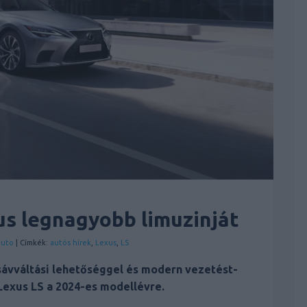
us legnagyobb limuzinját
auto
| Címkék:
autós hírek
,
Lexus
,
LS
sávváltási lehetőséggel és modern vezetést-
 Lexus LS a 2024-es modellévre.