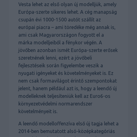
Vesta lehet az első olyan új modelljük, amely
Európa-szerte sikeres lehet. A cég manapság
csupán évi 1000-1500 autót szállít az
európai piacra – ami töredéke még annak is,
ami csak Magyarországon fogyott el a
márka modelljeiből a fénykor végén. A
jövőben azonban ismét Európa-szerte erősek
szeretnének lenni, ezért a jövőbeli
fejlesztéseik során figyelembe veszik a
nyugati igényeket és követelményeket is. Ez
nem csak formavilágot érintő szempontokat
jelent, hanem például azt is, hogy a leendő új
modelleknek teljesíteniük kell az Euro6-os
környezetvédelmi normarendszer
követelményeit is.
A leendő modelloffenzíva első új tagja lehet a
2014-ben bemutatott alsó-középkategóriás