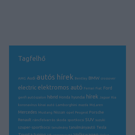
Tagfelhő
autós hírek
BMW
Audi
AMG
Bentley
crossover
electric
elektromos autó
Ford
Ferrari
Fiat
hírek
hibrid
hyundai
genfi autószalon
Honda
Kia
Jaguar
Lamborghini
koronavírus
kínai autó
mazda
McLaren
Mercedes
Porsche
Nissan
opel
Mustang
Peugeot
SUV
Renault
ráncfelvarrás
skoda
sportkocsi
suzuki
Tesla
szuper-sportkocsi
tanulmányautó
tanulmány
Volkswagen
Toyota
tuning
V8
Volvo