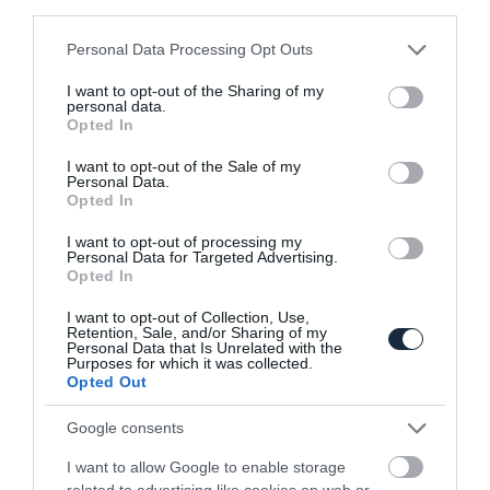
third parties.
Please note that this website/app uses one or more Google
Personal Data Processing Opt Outs
services and may gather and store information including but
not limited to your visit or usage behaviour. You may click to
I want to opt-out of the Sharing of my
personal data.
grant or deny consent to Google and its third-party tags to
Opted In
Nem kapjuk meg a crossover Ladát
use your data for below specified purposes in below Google
consent section.
I want to opt-out of the Sale of my
Personal Data.
Opted In
I want to opt-out of processing my
Personal Data for Targeted Advertising.
Opted In
I want to opt-out of Collection, Use,
Retention, Sale, and/or Sharing of my
Personal Data that Is Unrelated with the
Hivatalos: visszatér a magyar piacra a
Purposes for which it was collected.
Lada
Opted Out
Google consents
I want to allow Google to enable storage
related to advertising like cookies on web or