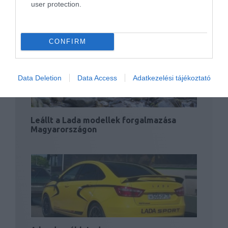
user protection.
Itt a legújabb Lada, az X-Ray
CONFIRM
Data Deletion
Data Access
Adatkezelési tájékoztató
Leállt a Lada modellek forgalmazása
Magyarországon