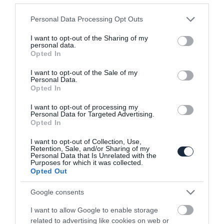
Please note that this website/app uses one or more Google
Personal Data Processing Opt Outs
services and may gather and store information including but
Rali-szörnyeteget villantott a Lada
not limited to your visit or usage behaviour. You may click to
I want to opt-out of the Sharing of my
personal data.
grant or deny consent to Google and its third-party tags to
Opted In
use your data for below specified purposes in below Google
consent section.
I want to opt-out of the Sale of my
Personal Data.
Opted In
I want to opt-out of processing my
Personal Data for Targeted Advertising.
Opted In
Felfrissült a Lada 4x4
I want to opt-out of Collection, Use,
Retention, Sale, and/or Sharing of my
Personal Data that Is Unrelated with the
Purposes for which it was collected.
Opted Out
Google consents
I want to allow Google to enable storage
related to advertising like cookies on web or