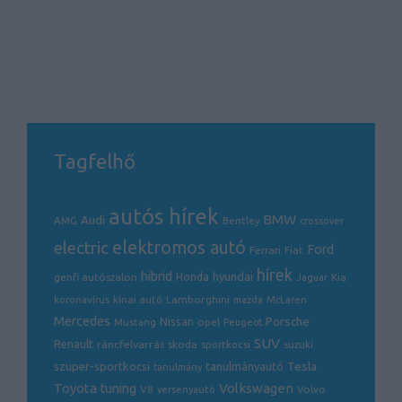
Tagfelhő
autós hírek
BMW
Audi
AMG
Bentley
crossover
electric
elektromos autó
Ford
Ferrari
Fiat
hírek
hibrid
hyundai
genfi autószalon
Honda
Kia
Jaguar
Lamborghini
koronavírus
kínai autó
mazda
McLaren
Mercedes
Porsche
Nissan
opel
Mustang
Peugeot
SUV
Renault
ráncfelvarrás
skoda
sportkocsi
suzuki
Tesla
szuper-sportkocsi
tanulmányautó
tanulmány
Volkswagen
Toyota
tuning
V8
Volvo
versenyautó