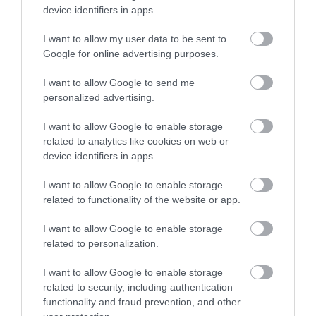
Hivatalos: visszatér a magyar piacra a
device identifiers in apps.
Lada
I want to allow my user data to be sent to
Google for online advertising purposes.
I want to allow Google to send me
personalized advertising.
I want to allow Google to enable storage
related to analytics like cookies on web or
Platós kiviteleket kapott a Lada 4X4, vagy
device identifiers in apps.
más néven a Niva
I want to allow Google to enable storage
related to functionality of the website or app.
I want to allow Google to enable storage
related to personalization.
I want to allow Google to enable storage
related to security, including authentication
functionality and fraud prevention, and other
Újabb X-modellt tervez a Lada