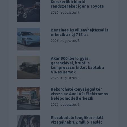
Korszerűbb hibrid
rendszereket ígér a Toyota
2026. augusztus 7.
Benzines és villanyhajtással is
érkezik az új 718-as
2026. augusztus 7.
Akár 900 lóerő gyári
garanciával, brutális
kompresszorkittet kaptak a
V8-as Ramok
2026. augusztus 6.
Rekordhatékonysággal tér
vissza az Audi A2: Elektromos
belépőmodell érkezik
2026. augusztus 6.
Elszabaduló lengőkar miatt
vizsgálnak 1,2 millió Teslát