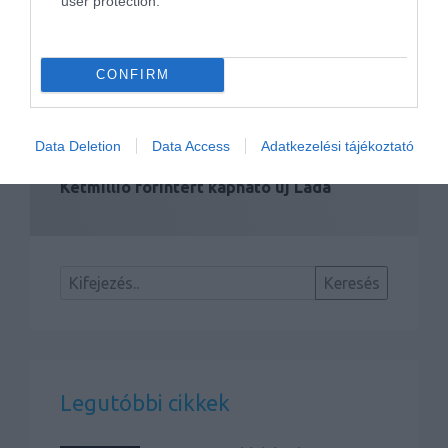
user protection.
CONFIRM
Data Deletion
Data Access
Adatkezelési tájékoztató
Kétmillió forintért kapható új Lada
Legutóbbi cikkek