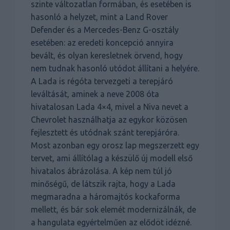
szinte változatlan formában, és esetében is
hasonló a helyzet, mint a Land Rover
Defender és a Mercedes-Benz G-osztály
esetében: az eredeti koncepció annyira
bevált, és olyan keresletnek örvend, hogy
nem tudnak hasonló utódot állítani a helyére.
A Lada is régóta tervezgeti a terepjáró
leváltását, aminek a neve 2008 óta
hivatalosan Lada 4×4, mivel a Niva nevet a
Chevrolet használhatja az egykor közösen
fejlesztett és utódnak szánt terepjáróra.
Most azonban egy orosz lap megszerzett egy
tervet, ami állítólag a készülő új modell első
hivatalos ábrázolása. A kép nem túl jó
minőségű, de látszik rajta, hogy a Lada
megmaradna a háromajtós kockaforma
mellett, és bár sok elemét modernizálnák, de
a hangulata egyértelműen az elődöt idézné.