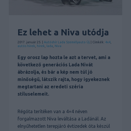
Ez lehet a Niva utódja
2017. január 25. |
Autóshír
Lada
Személyauto
Új
| Címkék:
4x4
,
autós hírek
,
hírek
,
lada
,
Niva
Egy orosz lap hozta le azt a tervet, ami a
következő generációs Lada Nivát
ábrázolja, és bár a kép nem túl jó
minőségű, látszik rajta, hogy igyekeznek
megtartani az eredeti széria
stíluselemeit.
Régóta terítéken van a 4×4 néven
forgalmazott Niva leváltása a Ladánál. Az
elnyűhetetlen terepjáró évtizedek óta készül