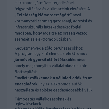
elektromos járművek terjedésének
felgyorsítására és a klímacélok elérésére. A
„Felelősség Németországért”
nevű
kormányzati csomag gazdasági, adózási és
infrastrukturális intézkedéseket foglal
magában, hogy erősítse az ország vezető
szerepét az elektromobilitásban.
Kedvezmények a zöld beruházásokhoz
A program egyik fő eleme az
elektromos
járművek gyorsított értékcsökkenése
,
amely megkönnyíti a vállalatoknak a zöld
flottaépítést.
Emellett
csökkennek a vállalati adók és az
energiaárak
, így az elektromos autók
használata és töltése gazdaságosabbá válik.
Támogatás vállalkozásoknak és
fejlesztéseknek
A kormány külön figyelmet fordít a
kkv-kra