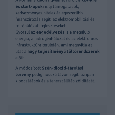
és start-upokra
: új támogatások,
kedvezményes hitelek és egyszerűbb
finanszírozás segíti az elektromobilitási és
töltőhálózati fejlesztéseket.
Gyorsul az
engedélyezés
is a megújuló
energia, a hidrogénhálózat és az elektromos
infrastruktúra területén, ami megnyitja az
utat a
nagy teljesítményű töltőrendszerek
előtt.
A módosított
Szén-dioxid-tárolási
törvény
pedig hosszú távon segíti az ipari
kibocsátások és a teherszállítás zöldítését.