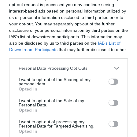
opt-out request is processed you may continue seeing
interest-based ads based on personal information utilized by
us or personal information disclosed to third parties prior to
your opt-out. You may separately opt-out of the further
disclosure of your personal information by third parties on the
IAB’s list of downstream participants. This information may
also be disclosed by us to third parties on the
IAB’s List of
Downstream Participants
that may further disclose it to other
Még nagyobb elektromos Hyundai jöhet –
third parties.
Staria EV?
Please note that this website/app uses one or more Google
Personal Data Processing Opt Outs
services and may gather and store information including but
not limited to your visit or usage behaviour. You may click to
I want to opt-out of the Sharing of my
personal data.
grant or deny consent to Google and its third-party tags to
Opted In
use your data for below specified purposes in below Google
consent section.
I want to opt-out of the Sale of my
Personal Data.
Opted In
Elektromos autó klasszikus köntösben
I want to opt-out of processing my
Personal Data for Targeted Advertising.
Opted In