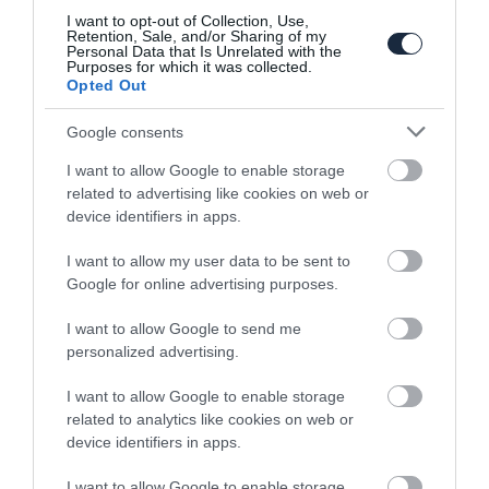
I want to opt-out of Collection, Use,
Retention, Sale, and/or Sharing of my
Personal Data that Is Unrelated with the
Purposes for which it was collected.
Opted Out
Google consents
Akkumulátor hiba miatt állították le az
I want to allow Google to enable storage
elektromos…
related to advertising like cookies on web or
device identifiers in apps.
I want to allow my user data to be sent to
Google for online advertising purposes.
I want to allow Google to send me
personalized advertising.
Lefelé bővül a konnektoros hibrid Volvo
I want to allow Google to enable storage
XC40 paletta
related to analytics like cookies on web or
device identifiers in apps.
I want to allow Google to enable storage