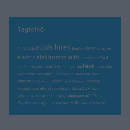
Tagfelhő
autós hírek
BMW
Audi
AMG
Bentley
crossover
electric
elektromos autó
Ford
Ferrari
Fiat
hírek
hibrid
hyundai
genfi autószalon
Honda
Kia
Jaguar
Lamborghini
koronavírus
kínai autó
mazda
McLaren
Mercedes
Porsche
Nissan
opel
Mustang
Peugeot
SUV
Renault
ráncfelvarrás
skoda
sportkocsi
suzuki
Tesla
szuper-sportkocsi
tanulmányautó
tanulmány
Volkswagen
Toyota
tuning
V8
Volvo
versenyautó