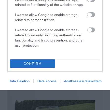
related to functionality of the website or app.
I want to allow Google to enable storage
related to personalization.
I want to allow Google to enable storage
Elektromos személyszállítóval készül a
Toyota az olimpiára
related to security, including authentication
functionality and fraud prevention, and other
user protection.
CONFIRM
Data Deletion
Data Access
Adatkezelési tájékoztató
A Mercedes modelloffenzívát ígér a
következő…