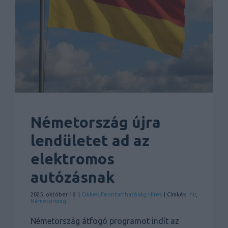
Németország újra
lendületet ad az
elektromos
autózásnak
2025. október 16. |
Cikkek
Fenntarthatóság
Hírek
| Címkék:
hír
,
Németország
Németország átfogó programot indít az