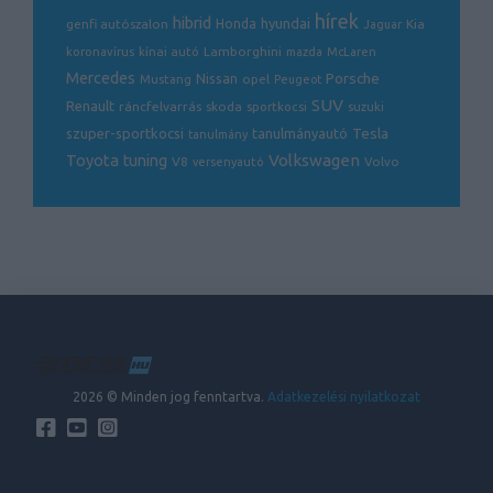
hírek
hibrid
hyundai
genfi autószalon
Honda
Kia
Jaguar
Lamborghini
koronavírus
kínai autó
mazda
McLaren
Mercedes
Porsche
Nissan
opel
Mustang
Peugeot
SUV
Renault
ráncfelvarrás
skoda
sportkocsi
suzuki
Tesla
szuper-sportkocsi
tanulmányautó
tanulmány
Volkswagen
Toyota
tuning
V8
Volvo
versenyautó
2026 © Minden jog fenntartva.
Adatkezelési nyilatkozat