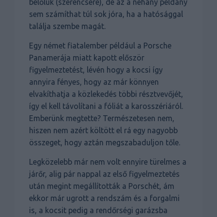
belőlük (szerencsére), de az a néhány példány
sem számíthat túl sok jóra, ha a hatósággal
találja szembe magát.
Egy német fiatalember például a Porsche
Panamerája miatt kapott először
figyelmeztetést, lévén hogy a kocsi így
annyira fényes, hogy az már könnyen
elvakíthatja a közlekedés többi résztvevőjét,
így el kell távolítani a fóliát a karosszériáról.
Emberünk megtette? Természetesen nem,
hiszen nem azért költött el rá egy nagyobb
összeget, hogy aztán megszabaduljon tőle.
Legközelebb már nem volt ennyire türelmes a
járőr, alig pár nappal az első figyelmeztetés
után megint megállították a Porschét, ám
ekkor már ugrott a rendszám és a forgalmi
is, a kocsit pedig a rendőrségi garázsba