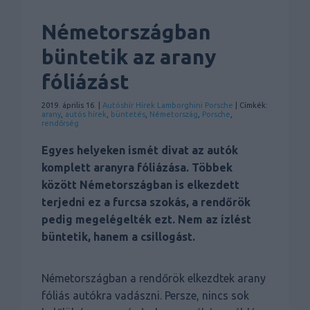
Németországban
büntetik az arany
fóliázást
2019. április 16. |
Autóshír
Hírek
Lamborghini
Porsche
| Címkék:
arany
,
autós hírek
,
büntetés
,
Németország
,
Porsche
,
rendőrség
Egyes helyeken ismét divat az autók
komplett aranyra fóliázása. Többek
között Németországban is elkezdett
terjedni ez a furcsa szokás, a rendőrök
pedig megelégelték ezt. Nem az ízlést
büntetik, hanem a csillogást.
Németországban a rendőrök elkezdtek arany
fóliás autókra vadászni. Persze, nincs sok