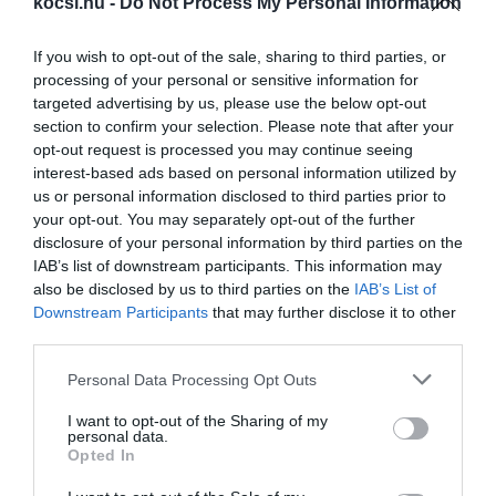
kocsi.hu -
Do Not Process My Personal Information
3D nyomtatott arany díszítést kínál
limitált…
If you wish to opt-out of the sale, sharing to third parties, or
processing of your personal or sensitive information for
targeted advertising by us, please use the below opt-out
section to confirm your selection. Please note that after your
opt-out request is processed you may continue seeing
interest-based ads based on personal information utilized by
us or personal information disclosed to third parties prior to
your opt-out. You may separately opt-out of the further
disclosure of your personal information by third parties on the
Limitált szériát kapott a Maybach S 680
IAB’s list of downstream participants. This information may
also be disclosed by us to third parties on the
IAB’s List of
Downstream Participants
that may further disclose it to other
third parties.
Please note that this website/app uses one or more Google
Personal Data Processing Opt Outs
services and may gather and store information including but
not limited to your visit or usage behaviour. You may click to
I want to opt-out of the Sharing of my
personal data.
grant or deny consent to Google and its third-party tags to
Opted In
use your data for below specified purposes in below Google
Ez a Koenigsegg Jesko az aranyásók
consent section.