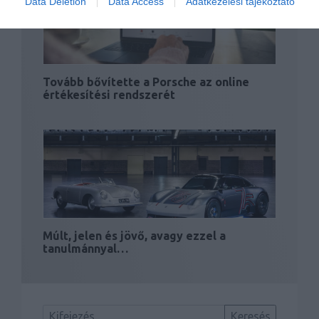
Data Deletion
Data Access
Adatkezelési tájékoztató
Tovább bővítette a Porsche az online
értékesítési rendszerét
Múlt, jelen és jövő, avagy ezzel a
tanulmánnyal…