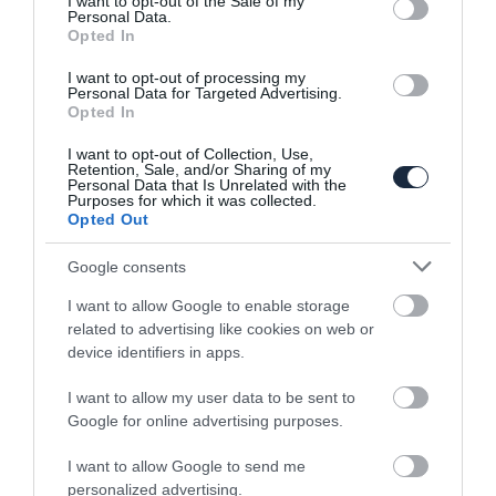
I want to opt-out of the Sale of my
legédesebb…
Personal Data.
Opted In
I want to opt-out of processing my
Personal Data for Targeted Advertising.
Opted In
I want to opt-out of Collection, Use,
Retention, Sale, and/or Sharing of my
Personal Data that Is Unrelated with the
Purposes for which it was collected.
Opted Out
Oroszok tupírozták fel a Cayenne-t
Google consents
I want to allow Google to enable storage
related to advertising like cookies on web or
device identifiers in apps.
I want to allow my user data to be sent to
Google for online advertising purposes.
Használt autókra vadásznak a gazdagok is
I want to allow Google to send me
personalized advertising.