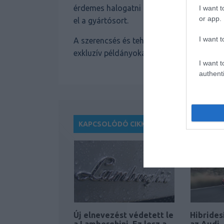
érdemes halogatni a rendelést: a Nuvola
I want t
or app.
el a gyártósort.
I want t
A szerencsés és tehetős vásárlóknak már n
exkluzív példányokat
2027 első felében
a
I want t
authenti
KAPCSOLÓDÓ CIKKEK
Új elnevezést védetett le
Hibrides