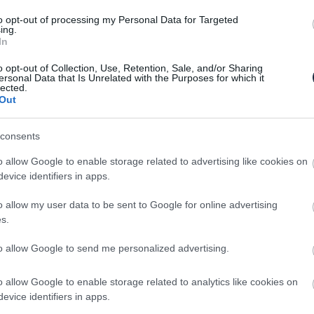
to opt-out of processing my Personal Data for Targeted
ing.
ő minden eddiginél kifinomultabban jut el az
In
rekenként, teljesen függetlenül szabályozható
,
o opt-out of Collection, Use, Retention, Sale, and/or Sharing
gy képes előre jelezni és még a kialakulása előtt
ersonal Data that Is Unrelated with the Purposes for which it
lected.
Out
nosan mozogjon, a hibrid rendszer
consents
al szabhatjuk testre:
o allow Google to enable storage related to advertising like cookies on
sziómentes, tisztán elektromos suhanás a cél.
evice identifiers in apps.
ényelmes utazáshoz optimalizált mód.
o allow my user data to be sent to Google for online advertising
s.
a és a sportos karakter kapja a főszerepet.
to allow Google to send me personalized advertising.
alkatrész a maximális köridő eléréséért dolgozik.
o allow Google to enable storage related to analytics like cookies on
ekt sikerében, hogy a prototípus bemutatásával
evice identifiers in apps.
sorozatgyártásnak. Túl sokáig azonban nem