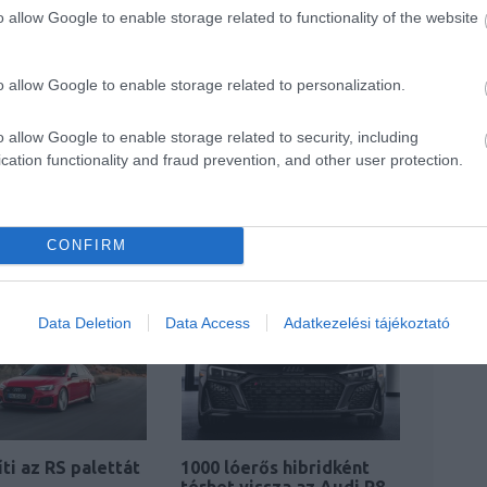
riból összesen mindössze
499 példány
hagyja majd
o allow Google to enable storage related to functionality of the website
o allow Google to enable storage related to personalization.
em kell sokat várniuk, a tervek szerint az első
dják át tulajdonosaiknak.
o allow Google to enable storage related to security, including
cation functionality and fraud prevention, and other user protection.
CONFIRM
Data Deletion
Data Access
Adatkezelési tájékoztató
íti az RS palettát
1000 lóerős hibridként