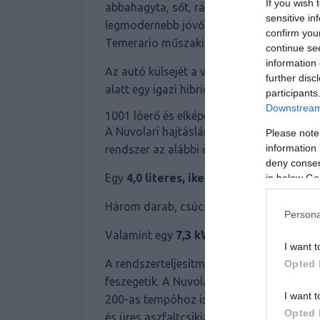
If you wish 
abbahagyta, sőt, rátesz egy hatalmas lapát
sensitive in
legmodernebb jövőt idézi, ugyanis az Audi
confirm you
Temerario műszaki alapjaihoz nyúlt.
continue se
information 
Az autó külsejét a végtelenül letisztult, 
further disc
alatt egy igazi hibrid fenevad lakik.
participants
Downstream 
1001 lóerő és elképesztő számok
A Nuvolari hajtáslánca nem ismer kompro
Please note
information 
rendszer az alábbi összetevőkből áll össz
deny consent
Egy
4,0 literes, ikerturbós V8-as
benzin
in below Go
Három darab, csúcstechnológiát képvise
Persona
Valamint egy
7,3 kWh-s akkumulátorcs
I want t
A rendszerteljesítmény kerek
1001 lóerő
,
Opted 
feszegetik. A Nuvolari mindössze
2,6 má
I want t
200-as tempóhoz is alig
4,2 másodpercr
Opted 
és üres aszfaltcsíkja, a száguldás egésze