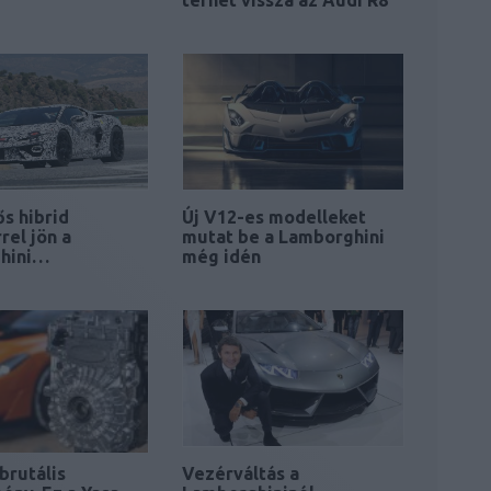
térhet vissza az Audi R8
ős hibrid
Új V12-es modelleket
rel jön a
mutat be a Lamborghini
hini…
még idén
 brutális
Vezérváltás a