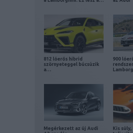
a Lamborghini. Ez lesz a…
az Audi
812 lóerős hibrid
900 lóer
szörnyeteggel búcsúzik
rendszer
a…
Lamborg
Megérkezett az új Audi
Kis súly,