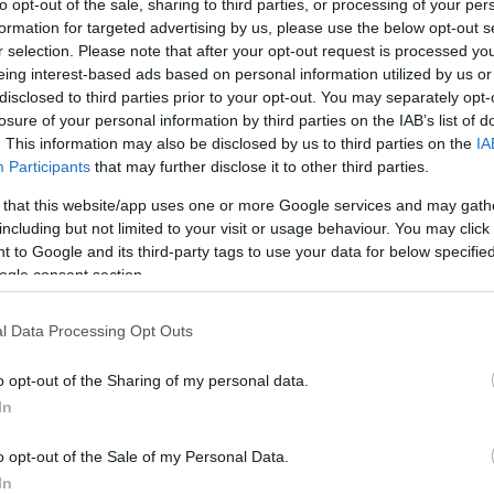
to opt-out of the sale, sharing to third parties, or processing of your per
tal. A recept a régi, a technológia viszont a
formation for targeted advertising by us, please use the below opt-out s
 ezúttal is a legújabb „kis” Lamborghini, a
r selection. Please note that after your opt-out request is processed y
eing interest-based ads based on personal information utilized by us or
disclosed to third parties prior to your opt-out. You may separately opt-
szinte brutalista minimalizmus jellemzi, ám a lemezek
losure of your personal information by third parties on the IAB’s list of
. This information may also be disclosed by us to third parties on the
IA
Participants
that may further disclose it to other third parties.
misszumot. A rendkívül komplex, mégis zseniális
 that this website/app uses one or more Google services and may gath
including but not limited to your visit or usage behaviour. You may click 
e:
 to Google and its third-party tags to use your data for below specifi
motor,
ogle consent section.
lő
axiális fluxusú villanymotor
,
l Data Processing Opt Outs
omag
.
o opt-out of the Sharing of my personal data.
 a menetteljesítmények pedig a fizika határait
In
sodperc
alatt katapultál 0-ról 100 km/h-ra, de a
o opt-out of the Sale of my Personal Data.
e
van szüksége. Ha a sofőrnek van elég bátorsága
In
n
350 km/h
-s végsebességig tarthat.