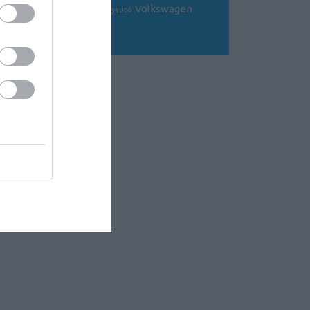
Volkswagen
Toyota
tuning
V8
versenyautó
Volvo