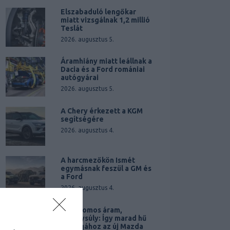
Elszabaduló lengőkar
miatt vizsgálnak 1,2 millió
Teslát
2026. augusztus 5.
Áramhiány miatt leállnak a
Dacia és a Ford romániai
autógyárai
2026. augusztus 5.
A Chery érkezett a KGM
segítségére
2026. augusztus 4.
A harcmezőkön Ismét
egymásnak feszül a GM és
a Ford
2026. augusztus 4.
Elektromos áram,
pehelysúly: Így marad hű
önmagához az új Mazda