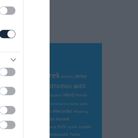
Tagfelhő
autós hírek
BMW
Audi
AMG
Bentley
electric
elektromos autó
crossover
hibrid
Ford
Ferrari
Fiat
genfi autószalon
Honda
hírek
hyundai
Kia
Jaguar
koronavírus
kínai autó
Mercedes
Lamborghini
mazda
McLaren
Mustang
Porsche
Nissan
Renault
opel
Peugeot
SUV
szuper-
ráncfelvarrás
skoda
sportkocsi
suzuki
Tesla
sportkocsi
tanulmányautó
tanulmány