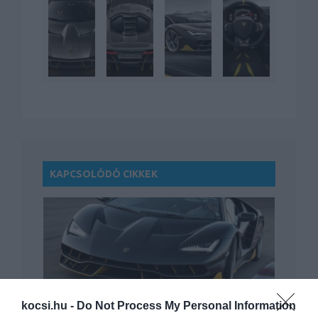
KAPCSOLÓDÓ CIKKEK
Visszapillantó: Megjáratták a
kocsi.hu -
Do Not Process My Personal Information
Lamborghini Centenariót