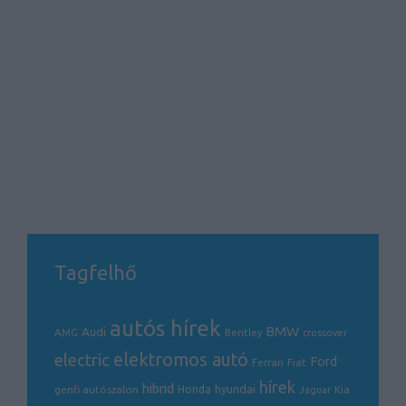
Tagfelhő
autós hírek
BMW
Audi
AMG
Bentley
crossover
electric
elektromos autó
Ford
Ferrari
Fiat
hírek
hibrid
hyundai
genfi autószalon
Honda
Kia
Jaguar