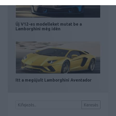
Új V12-es modelleket mutat be a
Lamborghini még idén
Itt a megújult Lamborghini Aventador