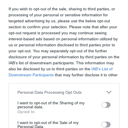
If you wish to opt-out of the sale, sharing to third parties, or
processing of your personal or sensitive information for
targeted advertising by us, please use the below opt-out
section to confirm your selection. Please note that after your
opt-out request is processed you may continue seeing
interest-based ads based on personal information utilized by
us or personal information disclosed to third parties prior to
your opt-out. You may separately opt-out of the further
Jubileumi Lamborghini-sorozat
disclosure of your personal information by third parties on the
IAB’s list of downstream participants. This information may
also be disclosed by us to third parties on the
IAB’s List of
Downstream Participants
that may further disclose it to other
third parties.
Please note that this website/app uses one or more Google
Personal Data Processing Opt Outs
services and may gather and store information including but
not limited to your visit or usage behaviour. You may click to
I want to opt-out of the Sharing of my
personal data.
grant or deny consent to Google and its third-party tags to
Opted In
Még brutálisabb változat készült az
use your data for below specified purposes in below Google
Aventadorból
consent section.
I want to opt-out of the Sale of my
Personal Data.