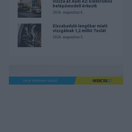
vissza az Audi A2: Elektromos
belépőmodell érkezik
2026. augusztus 6.
Elszabaduló lengőkar miatt
vizsgálnak 1,2 millió Teslát
2026. augusztus 5.
Ha jó élményre utazol