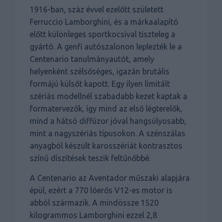
1916-ban, száz évvel ezelőtt született
Ferruccio Lamborghini, és a márkaalapító
előtt különleges sportkocsival tiszteleg a
gyártó. A genfi autószalonon leplezték le a
Centenario tanulmányautót, amely
helyenként szélsőséges, igazán brutális
formájú külsőt kapott. Egy ilyen limitált
szériás modellnél szabadabb kezet kaptak a
formatervezők, így mind az első légterelők,
mind a hátsó diffúzor jóval hangsúlyosabb,
mint a nagyszériás típusokon. A szénszálas
anyagból készült karosszériát kontrasztos
színű díszítések teszik feltűnőbbé.
A Centenario az Aventador műszaki alapjára
épül, ezért a 770 lóerős V12-es motor is
abból származik. A mindössze 1520
kilogrammos Lamborghini ezzel 2,8