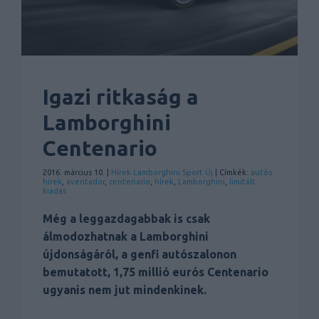
Igazi ritkaság a
Lamborghini
Centenario
2016. március 10. |
Hírek
Lamborghini
Sport
Új
| Címkék:
autós
hírek
,
aventador
,
centenario
,
hírek
,
Lamborghini
,
limitált
kiadás
Még a leggazdagabbak is csak
álmodozhatnak a Lamborghini
újdonságáról, a genfi autószalonon
bemutatott, 1,75 millió eurós Centenario
ugyanis nem jut mindenkinek.