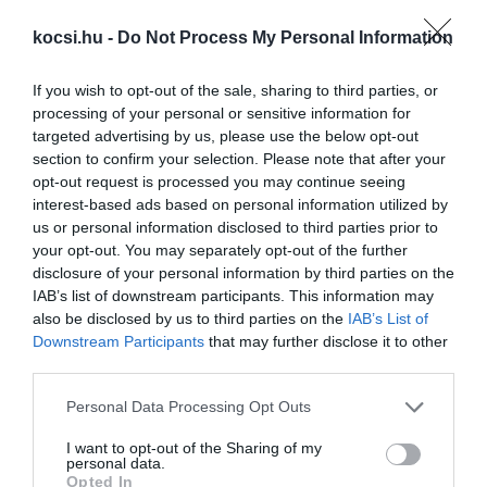
Kínai autóra esküszik a Ford
kocsi.hu -
Do Not Process My Personal Information
vezérigazgatója
If you wish to opt-out of the sale, sharing to third parties, or
processing of your personal or sensitive information for
targeted advertising by us, please use the below opt-out
section to confirm your selection. Please note that after your
opt-out request is processed you may continue seeing
interest-based ads based on personal information utilized by
us or personal information disclosed to third parties prior to
your opt-out. You may separately opt-out of the further
A hátsó lámpán is jelzi az új Ford F-150,
disclosure of your personal information by third parties on the
hogy…
IAB’s list of downstream participants. This information may
also be disclosed by us to third parties on the
IAB’s List of
Downstream Participants
that may further disclose it to other
third parties.
Please note that this website/app uses one or more Google
Personal Data Processing Opt Outs
services and may gather and store information including but
not limited to your visit or usage behaviour. You may click to
I want to opt-out of the Sharing of my
personal data.
grant or deny consent to Google and its third-party tags to
Opted In