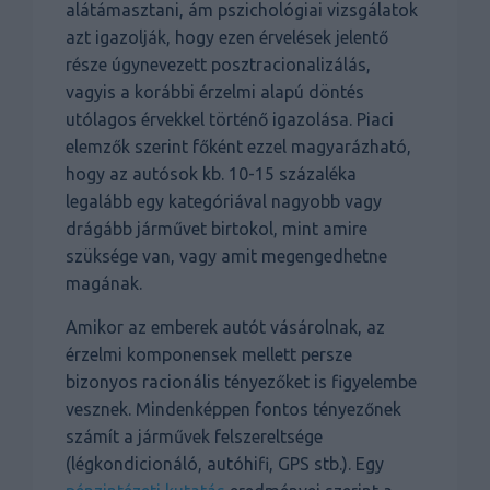
alátámasztani, ám pszichológiai vizsgálatok
azt igazolják, hogy ezen érvelések jelentő
része úgynevezett posztracionalizálás,
vagyis a korábbi érzelmi alapú döntés
utólagos érvekkel történő igazolása. Piaci
elemzők szerint főként ezzel magyarázható,
hogy az autósok kb. 10-15 százaléka
legalább egy kategóriával nagyobb vagy
drágább járművet birtokol, mint amire
szüksége van, vagy amit megengedhetne
magának.
Amikor az emberek autót vásárolnak, az
érzelmi komponensek mellett persze
bizonyos racionális tényezőket is figyelembe
vesznek. Mindenképpen fontos tényezőnek
számít a járművek felszereltsége
(légkondicionáló, autóhifi, GPS stb.). Egy