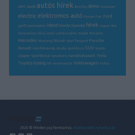
autós hírek
BMW
Audi
AMG
Bentley
crossover
electric
elektromos autó
Ford
Ferrari
Fiat
hírek
hibrid
hyundai
genfi autószalon
Honda
Kia
Jaguar
Lamborghini
koronavírus
kínai autó
mazda
McLaren
Mercedes
Porsche
Nissan
opel
Mustang
Peugeot
SUV
Renault
ráncfelvarrás
skoda
sportkocsi
suzuki
Tesla
szuper-sportkocsi
tanulmányautó
tanulmány
Volkswagen
Toyota
tuning
V8
Volvo
versenyautó
2026 © Minden jog fenntartva.
Adatkezelési nyilatkozat