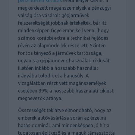
pénzintézeti kutatás
eredményei szerint a
megkérdezett magánszemélyek a pénzügyi
válság óta vásárolt gépjárművek
felszereltségét jobbnak értékelték, bár itt
mindenképpen figyelembe kell venni, hogy
számos korábbi extra a technikai fejlődés
révén az alapmodellek része lett. Szintén
fontos tényező a járművek tartóssága,
ugyanis a gépjárművek használati ciklusát
illetően inkább a hosszabb használat
irányába tolódik el a hangsúly. A
vizsgálatban részt vett magánszemélyek
esetében 39% a hosszabb használati ciklust
megnevezők aránya.
Összességét tekintve elmondható, hogy az
emberek autóvásárlása során az érzelmi
hatás dominál, ami mindenképpen jó hír a
tudatosan építkező és a maguk támasztotta