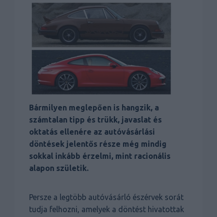
Bármilyen meglepően is hangzik, a
számtalan tipp és trükk, javaslat és
oktatás ellenére az autóvásárlási
döntések jelentős része még mindig
sokkal inkább érzelmi, mint racionális
alapon születik.
Persze a legtöbb autóvásárló észérvek sorát
tudja felhozni, amelyek a döntést hivatottak