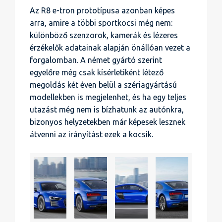
Az R8 e-tron prototípusa azonban képes
arra, amire a többi sportkocsi még nem:
különböző szenzorok, kamerák és lézeres
érzékelők adatainak alapján önállóan vezet a
forgalomban. A német gyártó szerint
egyelőre még csak kísérletiként létező
megoldás két éven belül a szériagyártású
modellekben is megjelenhet, és ha egy teljes
utazást még nem is bízhatunk az autónkra,
bizonyos helyzetekben már képesek lesznek
átvenni az irányítást ezek a kocsik.