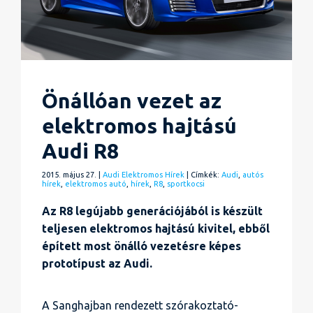
Önállóan vezet az
elektromos hajtású
Audi R8
2015. május 27. |
Audi
Elektromos
Hírek
| Címkék:
Audi
,
autós
hírek
,
elektromos autó
,
hírek
,
R8
,
sportkocsi
Az R8 legújabb generációjából is készült
teljesen elektromos hajtású kivitel, ebből
épített most önálló vezetésre képes
prototípust az Audi.
A Sanghajban rendezett szórakoztató-