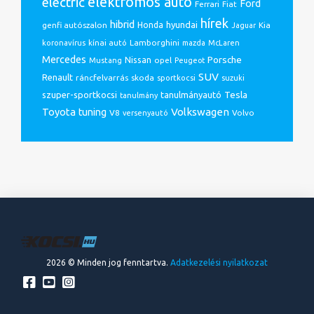
electric
elektromos autó
Ford
Ferrari
Fiat
hírek
hibrid
hyundai
genfi autószalon
Honda
Kia
Jaguar
Lamborghini
koronavírus
kínai autó
mazda
McLaren
Mercedes
Porsche
Nissan
opel
Mustang
Peugeot
SUV
Renault
ráncfelvarrás
skoda
sportkocsi
suzuki
Tesla
szuper-sportkocsi
tanulmányautó
tanulmány
Volkswagen
Toyota
tuning
V8
Volvo
versenyautó
2026 © Minden jog fenntartva.
Adatkezelési nyilatkozat