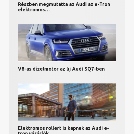
Részben megmutatta az Audi az e-Tron
elektromos…
V8-as dízelmotor az új Audi SQ7-ben
Elektromos rollert is kapnak az Audi e-
tron vásárlók