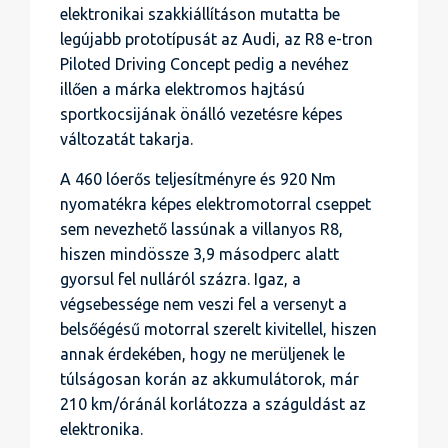
elektronikai szakkiállításon mutatta be
legújabb prototípusát az Audi, az R8 e-tron
Piloted Driving Concept pedig a nevéhez
illően a márka elektromos hajtású
sportkocsijának önálló vezetésre képes
változatát takarja.
A 460 lóerős teljesítményre és 920 Nm
nyomatékra képes elektromotorral cseppet
sem nevezhető lassúnak a villanyos R8,
hiszen mindössze 3,9 másodperc alatt
gyorsul fel nulláról százra. Igaz, a
végsebessége nem veszi fel a versenyt a
belsőégésű motorral szerelt kivitellel, hiszen
annak érdekében, hogy ne merüljenek le
túlságosan korán az akkumulátorok, már
210 km/óránál korlátozza a száguldást az
elektronika.